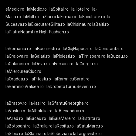
eMedic.ro
laMedic.ro
laSpital.ro
laHotel.ro
la-
Masa.ro
laMall.ro
laZiar.ro
laFirma.ro
laFacultate.ro
la-
Suceava.ro
laExecutareSilita.ro
laChisinau.ro
laBalti.ro
laPiatraNeamt.ro
High-Fashion.ro
laRomania.ro
laBucuresti.ro
laClujNapoca.ro
laConstanta.ro
laCraiova.ro
laGalati.ro
laPloiesti.ro
laTimisoara.ro
laBuzau.ro
laCalarasi.ro
laDeva.ro
laFocsani.ro
laGiurgiu.ro
laMiercureaCiuc.ro
laOradea.ro
laPitesti.ro
laRamnicuSarat.ro
laRamnicuValcea.ro
laDrobetaTurnuSeverin.ro
laBrasov.ro
la-Iasi.ro
laSfantuGheorghe.ro
laVaslui.ro
laAlbaIulia.ro
laAlexandria.ro
laArad.ro
laBacau.ro
laBaiaMare.ro
laBistrita.ro
laBotosani.ro
laBraila.ro
laResita.ro
laSatuMare.ro
laSibiu.ro
laSlatina.ro
laSlobozia.ro
laTargoviste.ro