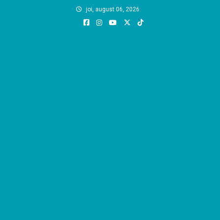
Skip
joi, august 06, 2026
to
content