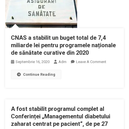
CNAS a stabilit un buget total de 7,4
miliarde lei pentru programele naționale
de sănătate curative din 2020
On
Septembrie 16, 2020
Adm
Leave A Comment
CNAS
Continue Reading
A
Stabilit
Un
Buget
Total
A fost stabilit programul complet al
De
7,4
Conferinței „Managementul diabetului
Miliarde
zaharat centrat pe pacient”, de pe 27
Lei