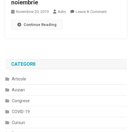
noiembrie
Pentru
On
Noiembrie 20, 2019
Adm
Leave A Comment
Programele
A
Naționale
Continue Reading
Fost
De
Stabilit
Sănătate
Programul
Curative
Complet
Din
Al
2020
Conferinței
CATEGORII
„Managementu
Diabetului
Articole
Zaharat
Centrat
Avizari
Pe
Pacient”,
Congrese
De
COVID-19
Pe
27
Cursuri
Noiembrie