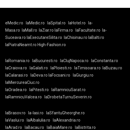
eMedic.ro
laMedic.ro
laSpital.ro
laHotel.ro
la-
Masa.ro
laMall.ro
laZiar.ro
laFirma.ro
laFacultate.ro
la-
Suceava.ro
laExecutareSilita.ro
laChisinau.ro
laBalti.ro
laPiatraNeamt.ro
High-Fashion.ro
laRomania.ro
laBucuresti.ro
laClujNapoca.ro
laConstanta.ro
laCraiova.ro
laGalati.ro
laPloiesti.ro
laTimisoara.ro
laBuzau.ro
laCalarasi.ro
laDeva.ro
laFocsani.ro
laGiurgiu.ro
laMiercureaCiuc.ro
laOradea.ro
laPitesti.ro
laRamnicuSarat.ro
laRamnicuValcea.ro
laDrobetaTurnuSeverin.ro
laBrasov.ro
la-Iasi.ro
laSfantuGheorghe.ro
laVaslui.ro
laAlbaIulia.ro
laAlexandria.ro
laArad.ro
laBacau.ro
laBaiaMare.ro
laBistrita.ro