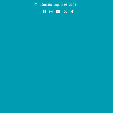
Skip
sâmbătă, august 08, 2026
to
content