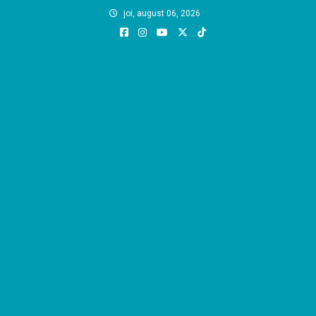
Skip
joi, august 06, 2026
to
content