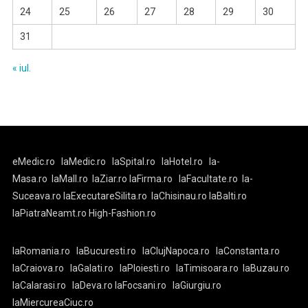
24
25
26
27
28
29
30
31
« iul.
eMedic.ro
laMedic.ro
laSpital.ro
laHotel.ro
la-
Masa.ro
laMall.ro
laZiar.ro
laFirma.ro
laFacultate.ro
la-
Suceava.ro
laExecutareSilita.ro
laChisinau.ro
laBalti.ro
laPiatraNeamt.ro
High-Fashion.ro
laRomania.ro
laBucuresti.ro
laClujNapoca.ro
laConstanta.ro
laCraiova.ro
laGalati.ro
laPloiesti.ro
laTimisoara.ro
laBuzau.ro
laCalarasi.ro
laDeva.ro
laFocsani.ro
laGiurgiu.ro
laMiercureaCiuc.ro