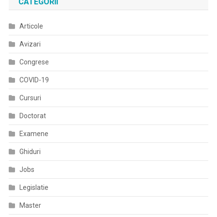
CATEGORII
Acasă
Sub
Articole
Supravegherea
Medicilor
Avizari
De
Familie,
Congrese
Dacă
COVID-19
Transmiterea
Comunitară
Cursuri
Va
Doctorat
Fi
Joasă
Examene
Ghiduri
Jobs
Legislatie
Master