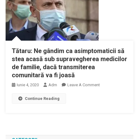
Tătaru: Ne gândim ca asimptomaticii să
stea acasă sub supravegherea medicilor
de familie, dacă transmiterea
comunitară va fi joasă
On
Iunie 4, 2020
Adm
Leave A Comment
Tătaru:
Continue Reading
Ne
Gândim
Ca
Asimptomaticii
Să
Stea