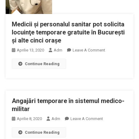
Medicii şi personalul sanitar pot solicita
locuinţe temporare gratuite în Bucureşti
şi alte cinci oraşe
On
Aprilie 13, 2020
Adm
Leave A Comment
Medicii
Continue Reading
Şi
Personalul
Sanitar
Pot
Solicita
Angajări temporare în sistemul medico-
Locuinţe
Temporare
militar
Gratuite
On
Aprilie 8, 2020
Adm
Leave A Comment
În
Angajări
Bucureşti
Continue Reading
Temporare
Şi