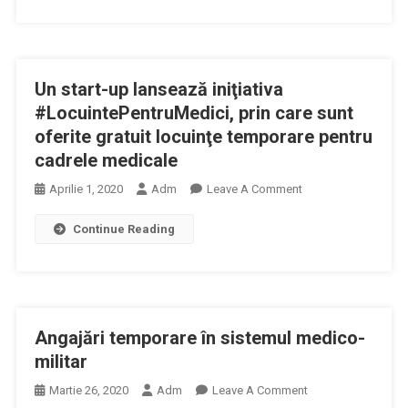
În
Alte
Sistemul
Cinci
Medico-
Oraşe
Militar
Un start-up lansează iniţiativa
#LocuintePentruMedici, prin care sunt
oferite gratuit locuinţe temporare pentru
cadrele medicale
On
Aprilie 1, 2020
Adm
Leave A Comment
Un
Continue Reading
Start-
Up
Lansează
Iniţiativa
#LocuintePentruMed
Angajări temporare în sistemul medico-
Prin
Care
militar
Sunt
On
Martie 26, 2020
Adm
Leave A Comment
Oferite