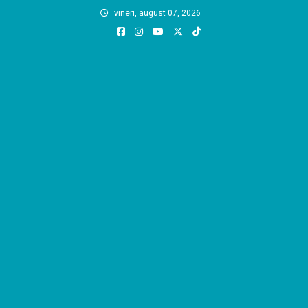
Skip
vineri, august 07, 2026
to
content