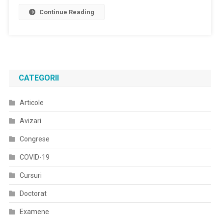
Angajări
Gratuit
Continue Reading
Temporare
Locuinţe
În
Temporare
Sistemul
Pentru
Medico-
Cadrele
Militar
Medicale
CATEGORII
Articole
Avizari
Congrese
COVID-19
Cursuri
Doctorat
Examene