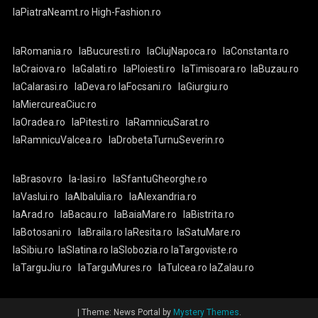
laPiatraNeamt.ro
High-Fashion.ro
laRomania.ro
laBucuresti.ro
laClujNapoca.ro
laConstanta.ro
laCraiova.ro
laGalati.ro
laPloiesti.ro
laTimisoara.ro
laBuzau.ro
laCalarasi.ro
laDeva.ro
laFocsani.ro
laGiurgiu.ro
laMiercureaCiuc.ro
laOradea.ro
laPitesti.ro
laRamnicuSarat.ro
laRamnicuValcea.ro
laDrobetaTurnuSeverin.ro
laBrasov.ro
la-Iasi.ro
laSfantuGheorghe.ro
laVaslui.ro
laAlbaIulia.ro
laAlexandria.ro
laArad.ro
laBacau.ro
laBaiaMare.ro
laBistrita.ro
laBotosani.ro
laBraila.ro
laResita.ro
laSatuMare.ro
laSibiu.ro
laSlatina.ro
laSlobozia.ro
laTargoviste.ro
laTarguJiu.ro
laTarguMures.ro
laTulcea.ro
laZalau.ro
|
Theme: News Portal by
Mystery Themes
.