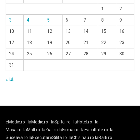
1
2
3
4
5
6
7
8
9
10
11
12
13
14
15
16
17
18
19
20
21
22
23
24
25
26
27
28
29
30
31
« iul.
eMedic.ro
laMedic.ro
laSpital.ro
laHotel.ro
la-
Masa.ro
laMall.ro
laZiar.ro
laFirma.ro
laFacultate.ro
la-
Suceava.ro
laExecutareSilita.ro
laChisinau.ro
laBalti.ro