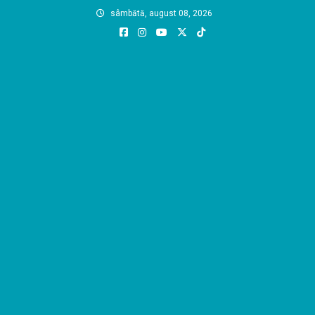
Skip
sâmbătă, august 08, 2026
to
content