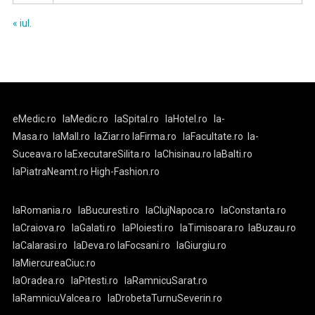
« iul.
eMedic.ro
laMedic.ro
laSpital.ro
laHotel.ro
la-
Masa.ro
laMall.ro
laZiar.ro
laFirma.ro
laFacultate.ro
la-
Suceava.ro
laExecutareSilita.ro
laChisinau.ro
laBalti.ro
laPiatraNeamt.ro
High-Fashion.ro
laRomania.ro
laBucuresti.ro
laClujNapoca.ro
laConstanta.ro
laCraiova.ro
laGalati.ro
laPloiesti.ro
laTimisoara.ro
laBuzau.ro
laCalarasi.ro
laDeva.ro
laFocsani.ro
laGiurgiu.ro
laMiercureaCiuc.ro
laOradea.ro
laPitesti.ro
laRamnicuSarat.ro
laRamnicuValcea.ro
laDrobetaTurnuSeverin.ro