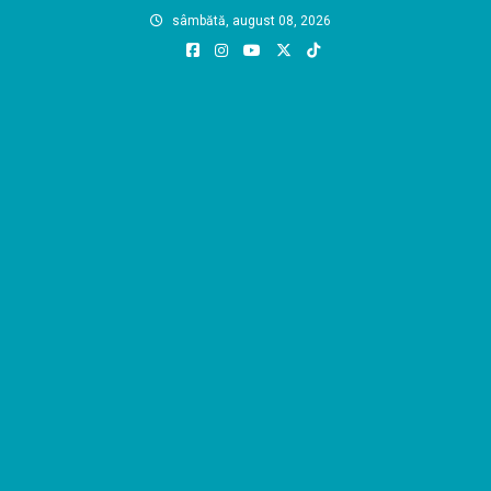
Skip
sâmbătă, august 08, 2026
to
content