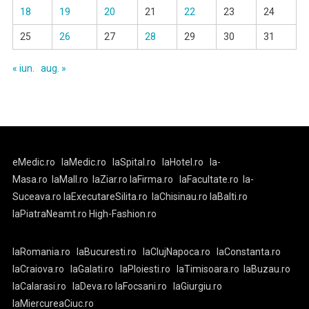
18
19
20
21
22
23
24
25
26
27
28
29
30
31
« iun.
aug. »
eMedic.ro
laMedic.ro
laSpital.ro
laHotel.ro
la-
Masa.ro
laMall.ro
laZiar.ro
laFirma.ro
laFacultate.ro
la-
Suceava.ro
laExecutareSilita.ro
laChisinau.ro
laBalti.ro
laPiatraNeamt.ro
High-Fashion.ro
laRomania.ro
laBucuresti.ro
laClujNapoca.ro
laConstanta.ro
laCraiova.ro
laGalati.ro
laPloiesti.ro
laTimisoara.ro
laBuzau.ro
laCalarasi.ro
laDeva.ro
laFocsani.ro
laGiurgiu.ro
laMiercureaCiuc.ro