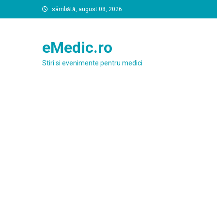
Skip
sâmbătă, august 08, 2026
to
content
eMedic.ro
Stiri si evenimente pentru medici