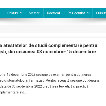
Ghiduri
Master
Doctorat
Rezidentiat
Cursur
a atestatelor de studii complementare pentru
iști, din sesiunea 08 noiembrie-15 decembrie
embrie-15 decembrie 2023 sesiune de examen pentru obţinerea
edici stomatologi şi farmacişti. Pentru această sesiune pot depune
a data de 30 septembrie 2022 pregătirea teoretică şi practică
mplementare, în […]