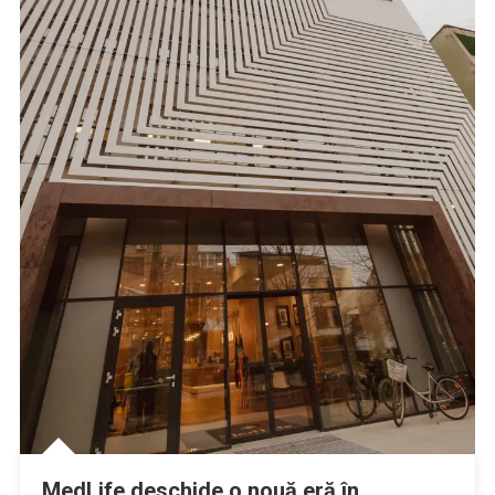
MedLife deschide o nouă eră în