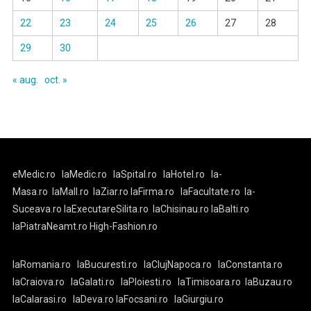
22
23
24
25
26
27
28
29
30
« aug.
oct. »
eMedic.ro
laMedic.ro
laSpital.ro
laHotel.ro
la-
Masa.ro
laMall.ro
laZiar.ro
laFirma.ro
laFacultate.ro
la-
Suceava.ro
laExecutareSilita.ro
laChisinau.ro
laBalti.ro
laPiatraNeamt.ro
High-Fashion.ro
laRomania.ro
laBucuresti.ro
laClujNapoca.ro
laConstanta.ro
laCraiova.ro
laGalati.ro
laPloiesti.ro
laTimisoara.ro
laBuzau.ro
laCalarasi.ro
laDeva.ro
laFocsani.ro
laGiurgiu.ro