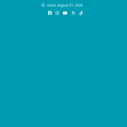
Skip
vineri, august 07, 2026
to
content