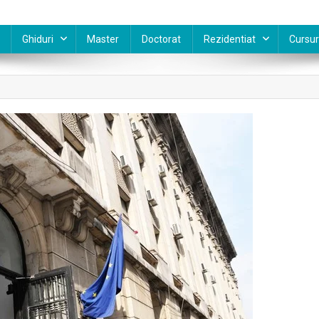
Ghiduri
Master
Doctorat
Rezidentiat
Cursur