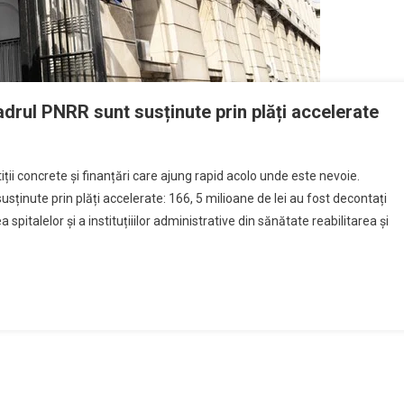
adrul PNRR sunt susținute prin plăți accelerate
i concrete și finanțări care ajung rapid acolo unde este nevoie.
sținute prin plăți accelerate: 166, 5 milioane de lei au fost decontați
pitalelor și a instituțiiilor administrative din sănătate reabilitarea și