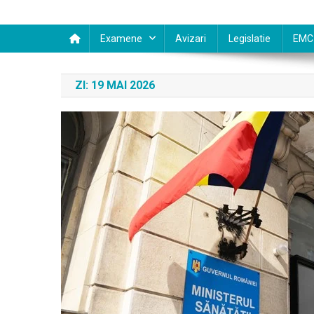
Examene
Avizari
Legislatie
EMC
ZI:
19 MAI 2026