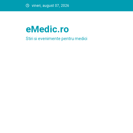
Skip
vineri, august 07, 2026
to
content
eMedic.ro
Stiri si evenimente pentru medici