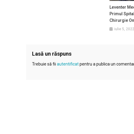
Leventer Me
Primul Spita
Chirurgie O
iulie 5, 202
Lasă un răspuns
Trebuie să fii
autentificat
pentru a publica un comentar