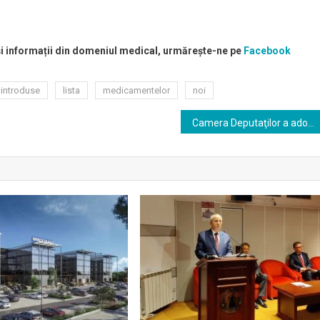
 și informații din domeniul medical, urmărește-ne pe
Facebook
introduse
lista
medicamentelor
noi
Camera Deputaţilor a adoptat o taxă clawback diferenţiată