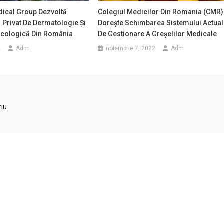
dical Group Dezvoltă
Colegiul Medicilor Din Romania (CMR)
l Privat De Dermatologie Și
Dorește Schimbarea Sistemului Actual
ncologică Din România
De Gestionare A Greșelilor Medicale
2
Adm
noiembrie 7, 2022
Adm
iu.