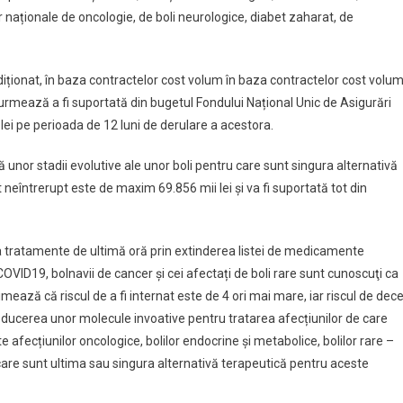
 naționale de oncologie, de boli neurologice, diabet zaharat, de
iționat, în baza contractelor cost volum în baza contractelor cost volu
rmează a fi suportată din bugetul Fondului Național Unic de Asigurări
ei pe perioada de 12 luni de derulare a acestora.
or stadii evolutive ale unor boli pentru care sunt singura alternativă
neîntrerupt este de maxim 69.856 mii lei și va fi suportată tot din
a tratamente de ultimă oră prin extinderea listei de medicamente
OVID19, bolnavii de cancer și cei afectați de boli rare sunt cunoscuţi ca
estimează că riscul de a fi internat este de 4 ori mai mare, iar riscul de dec
oducerea unor molecule invoative pentru tratarea afecțiunilor de care
 afecțiunilor oncologice, bolilor endocrine și metabolice, bolilor rare –
re sunt ultima sau singura alternativă terapeutică pentru aceste