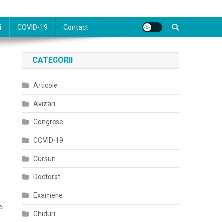
i
COVID-19
Contact
CATEGORII
Articole
Avizari
Congrese
COVID-19
Cursuri
Doctorat
Examene
e
Ghiduri