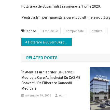
Hotărârea de Guvern intră în vigoare la 1 iunie 2020.
Pentru a fi în permanență la curent cu ultimele noutăți
Tagged
31 molecule
compensate
gratuite
Navigare
Hotărâre a Guvernului privind aprobarea plăţii cotizaţiilor şi taxelor pentru realizarea interconectării cu instituţii similare internaţionale în domeniul donatorilor voluntari de celule stem hematopoietice
în
RELATED POSTS
articole
În Atenția Furnizorilor De Servicii
Medicale Care Au Încheiat Cu CASMB
Convenții De Eliberare Concedii
Medicale
noiembrie 19, 2019
Adm