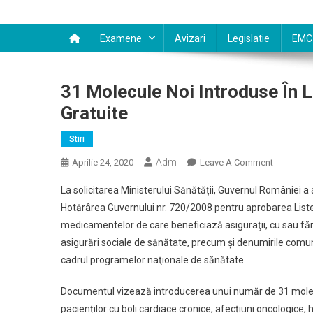
Examene
Avizari
Legislatie
EMC
31 Molecule Noi Introduse În
Gratuite
Stiri
Adm
On
Aprilie 24, 2020
Leave A Comment
31
La solicitarea Ministerului Sănătății, Guvernul României 
Molecule
Hotărârea Guvernului nr. 720/2008 pentru aprobarea Lis
Noi
medicamentelor de care beneficiază asiguraţii, cu sau făr
Introduse
asigurări sociale de sănătate, precum şi denumirile com
În
Lista
cadrul programelor naţionale de sănătate.
Medicame
Compens
Documentul vizează introducerea unui număr de 31 molec
Și
pacienților cu boli cardiace cronice, afecțiuni oncologice, 