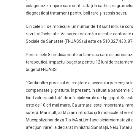
Gratuite
colagenoze majore care sunt tratați în cadrul programelor
diagnostic și tratament pentru boli rare și sepsis sever.
Din cele 31 de molecule, un număr de 18 sunt incluse cond
rezultat încheiate. Valoarea maximă a acestor contracte u
Sociale de Sănătate (FNUASS) și este de 510.327.433, 87 l
Pentru cele 8 medicamente orfane sau care se adresează un
terapeutică, impactul bugetar pentru 12 luni de tratament 
bugetul FNUASS.
“Continuăm procesul de creştere a accesului pacienţilor l
compensate și gratuite. În prezent, în situația pandemiei C
fiind vulnerabili faţă de infecţiile virale de tip gripal. Se 
este de 10 ori mai mare. Ca urmare, este importantă intr
suferă. Mai mult, astăzi am introdus și 8 molecule aferente
Mucopolizaharidoza Tip IVA și Limfangioleiomiomatoză ca
afecțiuni rare”, a declarat ministrul Sănătății, Nelu Tătaru