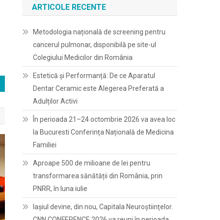
ARTICOLE RECENTE
Metodologia națională de screening pentru
cancerul pulmonar, disponibilă pe site-ul
Colegiului Medicilor din România
Estetică și Performanță: De ce Aparatul
Dentar Ceramic este Alegerea Preferată a
Adulților Activi
În perioada 21–24 octombrie 2026 va avea loc
la Bucuresti Conferința Națională de Medicina
Familiei
Aproape 500 de milioane de lei pentru
transformarea sănătății din România, prin
PNRR, în luna iulie
Iașiul devine, din nou, Capitala Neuroștiințelor.
CNN CONFERENCE 2026 va reuni în perioada