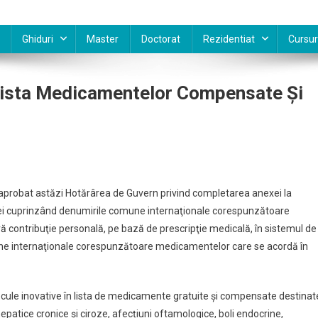
Ghiduri
Master
Doctorat
Rezidentiat
Cursur
 Lista Medicamentelor Compensate Și
a aprobat astăzi Hotărârea de Guvern privind completarea anexei la
tei cuprinzând denumirile comune internaţionale corespunzătoare
ă contribuţie personală, pe bază de prescripţie medicală, în sistemul de
une internaţionale corespunzătoare medicamentelor care se acordă în
ntelor
ate
ule inovative în lista de medicamente gratuite și compensate destinat
hepatice cronice și ciroze, afecțiuni oftamologice, boli endocrine,