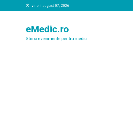
Skip
vineri, august 07, 2026
to
content
eMedic.ro
Stiri si evenimente pentru medici