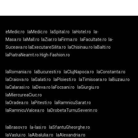
eMedic.ro
laMedic.ro
laSpital.ro
laHotel.ro
la-
Masa.ro
laMall.ro
laZiar.ro
laFirma.ro
laFacultate.ro
la-
Suceava.ro
laExecutareSilita.ro
laChisinau.ro
laBalti.ro
laPiatraNeamt.ro
High-Fashion.ro
laRomania.ro
laBucuresti.ro
laClujNapoca.ro
laConstanta.ro
laCraiova.ro
laGalati.ro
laPloiesti.ro
laTimisoara.ro
laBuzau.ro
laCalarasi.ro
laDeva.ro
laFocsani.ro
laGiurgiu.ro
laMiercureaCiuc.ro
laOradea.ro
laPitesti.ro
laRamnicuSarat.ro
laRamnicuValcea.ro
laDrobetaTurnuSeverin.ro
laBrasov.ro
la-Iasi.ro
laSfantuGheorghe.ro
laVaslui.ro
laAlbaIulia.ro
laAlexandria.ro