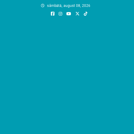
Skip
sâmbătă, august 08, 2026
to
content