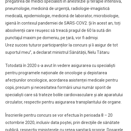
pregătirea de medici specialisti în anestezie și terapie intensivă,
pneumologie, medicină de urgență, radiologie-imagistică
medicală, epidemiologie, medicină de laborator, microbiologie,
igienă în contexul pandemiei de SARS-COV2. Și în acest an, toți
absolvenții care reușesc să treacă pragul de 60 la sută din
punctajul maxim pe domeniu, pe țară, vor fi admiși.
Urez succes tuturor participanților la concurs și îi asigur de tot
suportul meu”, a declarat ministrul Sănătății, Nelu Tătaru
Totodată în 2020 s-a avut în vedere asigurarea cu specialiști
pentru programele naționale de oncologie și depistarea
afecțiunilor oncologice, acordarea asistenței medicale pentru
copii, precum și necesitatea formării unui număr sporit de
specialiști care să trateze bolile cardiovasculare și ale aparatului
circulator, respectiv pentru asigurarea transplantului de organe.
Înscrierile pentru concurs se vor efectua în perioada 8 – 20
octombrie 2020, inclusiv data poştei, prin direcţiile de sănătate
publică, respectiv ministerele cu reţea sanitară proprie. Dosarele