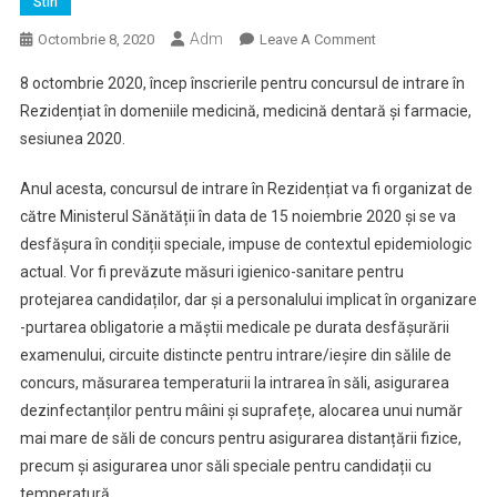
Stiri
Adm
On
Octombrie 8, 2020
Leave A Comment
8
8 octombrie 2020, încep înscrierile pentru concursul de intrare în
Octombrie
Rezidențiat în domeniile medicină, medicină dentară și farmacie,
2020
sesiunea 2020.
–
Încep
Anul acesta, concursul de intrare în Rezidențiat va fi organizat de
Înscrierile
către Ministerul Sănătății în data de 15 noiembrie 2020 și se va
Pentru
Concursul
desfășura în condiții speciale, impuse de contextul epidemiologic
De
actual. Vor fi prevăzute măsuri igienico-sanitare pentru
Intrare
protejarea candidaților, dar și a personalului implicat în organizare
În
-purtarea obligatorie a măștii medicale pe durata desfășurării
Rezidențiat
examenului, circuite distincte pentru intrare/ieșire din sălile de
concurs, măsurarea temperaturii la intrarea în săli, asigurarea
dezinfectanților pentru mâini și suprafețe, alocarea unui număr
mai mare de săli de concurs pentru asigurarea distanțării fizice,
precum și asigurarea unor săli speciale pentru candidații cu
temperatură.