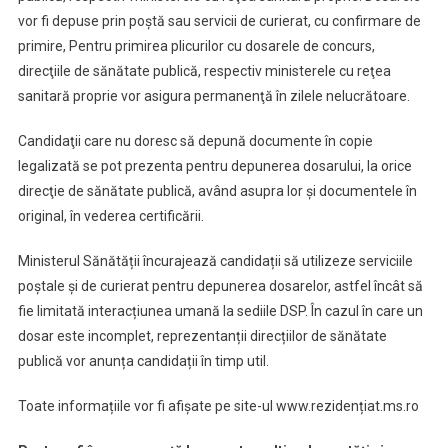
vor fi depuse prin poştă sau servicii de curierat, cu confirmare de
primire, Pentru primirea plicurilor cu dosarele de concurs,
direcţiile de sănătate publică, respectiv ministerele cu reţea
sanitară proprie vor asigura permanenţă în zilele nelucrătoare.
Candidaţii care nu doresc să depună documente în copie
legalizată se pot prezenta pentru depunerea dosarului, la orice
direcţie de sănătate publică, având asupra lor şi documentele în
original, în vederea certificării.
Ministerul Sănătății încurajează candidații să utilizeze serviciile
poștale și de curierat pentru depunerea dosarelor, astfel încât să
fie limitată interacțiunea umană la sediile DSP. În cazul în care un
dosar este incomplet, reprezentanții direcțiilor de sănătate
publică vor anunța candidații în timp util.
Toate informațiile vor fi afișate pe site-ul www.rezidențiat.ms.ro