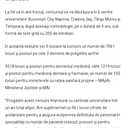
La fel ca în anii trecuți, concursul se va desfășura în 6 centre
universitare: București, Cluj-Napoca, Craiova, Iași, Târgu Mureș și
Timișoara, după aceeași metodologie, pe o durată de 4 ore, sub
formă de test-grilă cu 200 de întrebări.
În această sesiune vor fi scoase la concurs un număr de 7061
locuri și posturi pe cele 3 domenii de pregătire astfel:
4518 locuri și posturi pentru domeniul medicină, câte 1219 locuri
și posturi pentru medicină dentară și farmacie, un număr de 105
locuri pentru ministerele cu rețea sanitară proprie – MApN,
Ministerul Justiției și MAI.
“Pregătim acest concurs împreună cu centrele universitare într-
un an total atipic. Am suplimentat cu 961 locuri cifrele de
școlarizare pentru a asigura acoperirea deficitului de personal în
specialități cu număr de pacienți crescut, precum și pentru