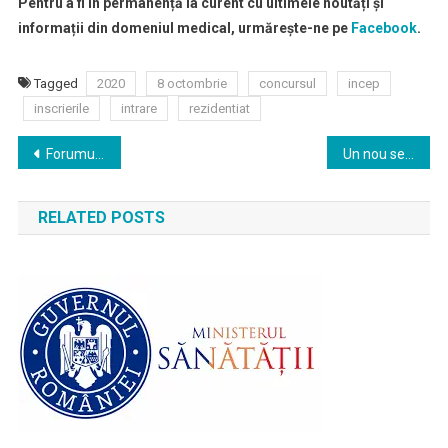
Pentru a fi în permanență la curent cu ultimele noutăți și
informații din domeniul medical, urmărește-ne pe
Facebook
.
Tagged
2020
8 octombrie
concursul
incep
inscrierile
intrare
rezidentiat
Navigare
Forumul de Insuficienta Cardiaca, Editia a 4-a
Un nou set de concluzii preliminare ale studiului desfășurat de MedLife în parteneriat cu Institutul de Boli Infecțioase Prof. Dr. Matei Balș și Spitalul Clinic Colentina
în
RELATED POSTS
articole