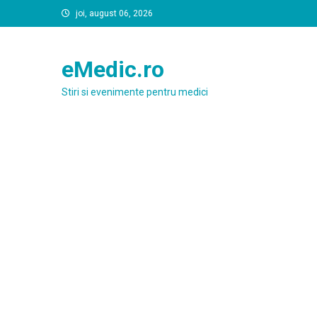
Skip
joi, august 06, 2026
to
content
eMedic.ro
Stiri si evenimente pentru medici