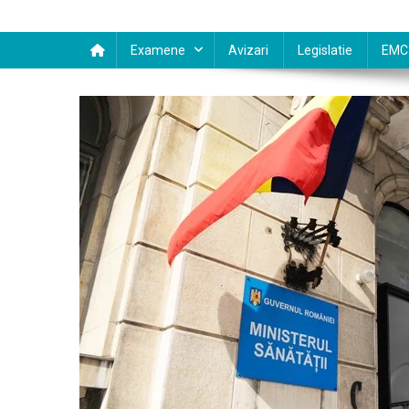
Examene
Avizari
Legislatie
EMC