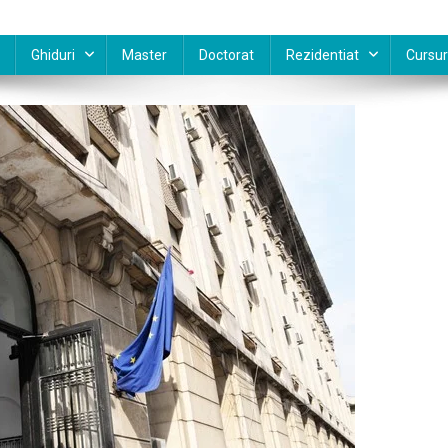
Ghiduri
Master
Doctorat
Rezidentiat
Cursur