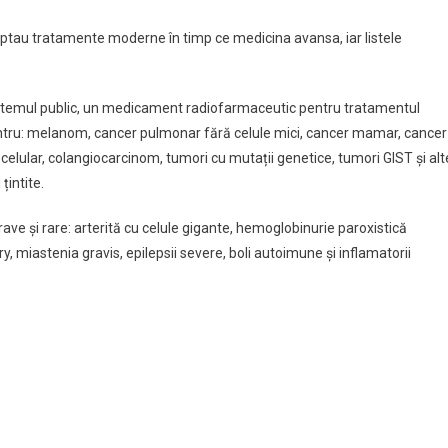
teptau tratamente moderne în timp ce medicina avansa, iar listele
sistemul public, un medicament radiofarmaceutic pentru tratamentul
pentru: melanom, cancer pulmonar fără celule mici, cancer mamar, cancer
lular, colangiocarcinom, tumori cu mutații genetice, tumori GIST și alt
țintite.
ave și rare: arterită cu celule gigante, hemoglobinurie paroxistică
y, miastenia gravis, epilepsii severe, boli autoimune și inflamatorii