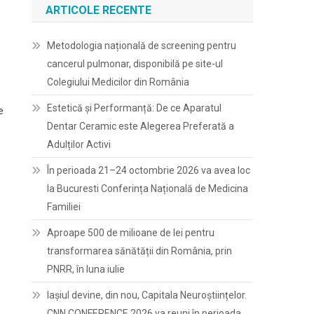
ARTICOLE RECENTE
Metodologia națională de screening pentru
cancerul pulmonar, disponibilă pe site-ul
Colegiului Medicilor din România
Estetică și Performanță: De ce Aparatul
e
Dentar Ceramic este Alegerea Preferată a
Adulților Activi
În perioada 21–24 octombrie 2026 va avea loc
la Bucuresti Conferința Națională de Medicina
Familiei
Aproape 500 de milioane de lei pentru
transformarea sănătății din România, prin
PNRR, în luna iulie
Iașiul devine, din nou, Capitala Neuroștiințelor.
CNN CONFERENCE 2026 va reuni în perioada