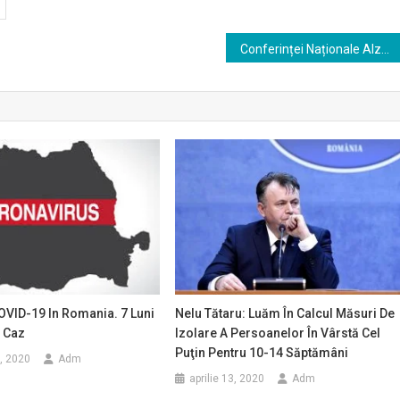
Conferinței Naționale Alzheimer se va desfășura în perioada 24 – 27 februarie 2026 în București
VID-19 In Romania. 7 Luni
Nelu Tătaru: Luăm În Calcul Măsuri De
l Caz
Izolare A Persoanelor În Vârstă Cel
Puţin Pentru 10-14 Săptămâni
, 2020
Adm
aprilie 13, 2020
Adm