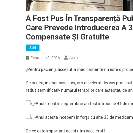
A Fost Pus În Transparență Pu
Care Prevede Introducerea A 
Compensate Și Gratuite
Stiri
Adm
Februarie 3, 2026
„Pentru pacienți, accesul la medicamente nu este o proce
De aceea, în doar șase luni, am accelerat decisiv procesu
redus semnificativ numărul terapiilor care așteptau de ani d
Anul trecut în septembrie au fost introduse 41 de mo
Anul acesta începem în forță cu alte 33 de medicamen
De ce este important acest ritm accelerat?