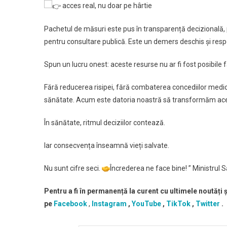
acces real, nu doar pe hârtie
Pachetul de măsuri este pus în transparență decizională, p
pentru consultare publică. Este un demers deschis și resp
Spun un lucru onest: aceste resurse nu ar fi fost posibile f
Fără reducerea risipei, fără combaterea concediilor medica
sănătate. Acum este datoria noastră să transformăm ace
În sănătate, ritmul deciziilor contează.
Iar consecvența înseamnă vieți salvate.
Nu sunt cifre seci.
Încrederea ne face bine! ” Ministrul
Pentru a fi în permanență la curent cu ultimele noutăți
pe
Facebook
,
Instagram
,
YouTube
,
TikTok
,
Twitter
.