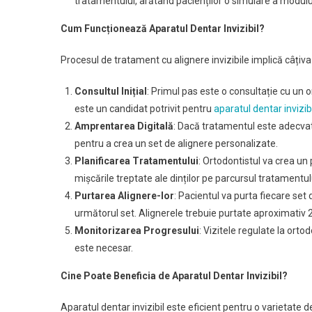
tratamentului, arătând pacienților o simulare a modului î
Cum Funcționează Aparatul Dentar Invizibil?
Procesul de tratament cu alignere invizibile implică câțiva 
Consultul Inițial
: Primul pas este o consultație cu un 
este un candidat potrivit pentru
aparatul dentar invizib
Amprentarea Digitală
: Dacă tratamentul este adecvat,
pentru a crea un set de alignere personalizate.
Planificarea Tratamentului
: Ortodontistul va crea un
mișcările treptate ale dinților pe parcursul tratamentul
Purtarea Alignere-lor
: Pacientul va purta fiecare set
următorul set. Alignerele trebuie purtate aproximativ 
Monitorizarea Progresului
: Vizitele regulate la ort
este necesar.
Cine Poate Beneficia de Aparatul Dentar Invizibil?
Aparatul dentar invizibil este eficient pentru o varietate d