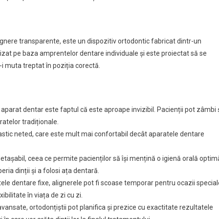
ignere transparente, este un dispozitiv ortodontic fabricat dintr-un
alizat pe baza amprentelor dentare individuale și este proiectat să se
i muta treptat în poziția corectă.
de aparat dentar este faptul că este aproape invizibil. Pacienții pot zâmbi 
ratelor tradiționale.
lastic neted, care este mult mai confortabil decât aparatele dentare
 detașabil, ceea ce permite pacienților să își mențină o igienă orală optim
ria dinții și a folosi ața dentară.
ele dentare fixe, alignerele pot fi scoase temporar pentru ocazii special
bilitate în viața de zi cu zi.
 avansate, ortodonțiștii pot planifica și prezice cu exactitate rezultatele