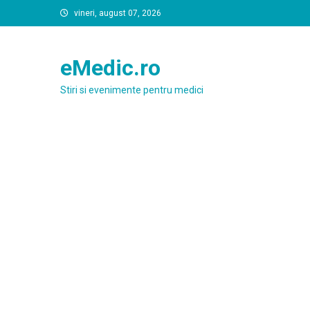
Skip
vineri, august 07, 2026
to
content
eMedic.ro
Stiri si evenimente pentru medici