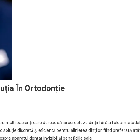
luția În Ortodonție
ru mulți pacienți care doresc să își corecteze dinții fără a folosi metode
luție discretă și eficientă pentru alinierea dinților, fiind preferată atâ
despre aparatul dentar invizibil și beneficiile sale.