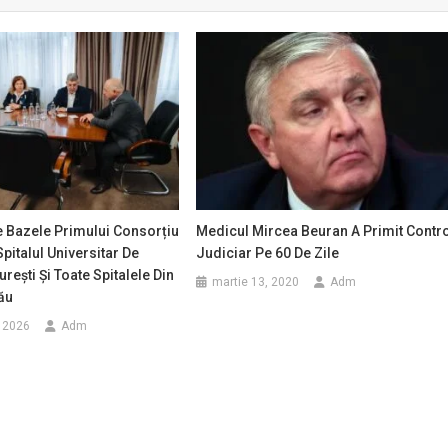
e Bazele Primului Consorțiu
Medicul Mircea Beuran A Primit Contr
Spitalul Universitar De
Judiciar Pe 60 De Zile
rești Și Toate Spitalele Din
martie 13, 2020
Adm
ău
, 2026
Adm