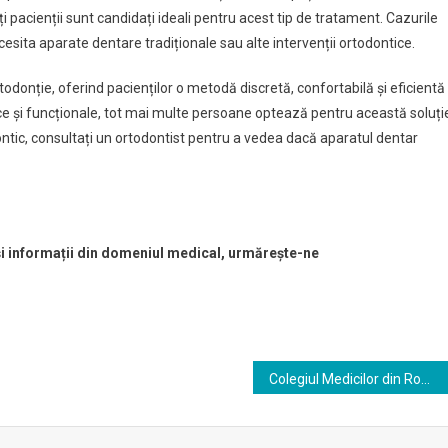
i pacienții sunt candidați ideali pentru acest tip de tratament. Cazurile
ita aparate dentare tradiționale sau alte intervenții ortodontice.
todonție, oferind pacienților o metodă discretă, confortabilă și eficientă
tice și funcționale, tot mai multe persoane optează pentru această soluți
tic, consultați un ortodontist pentru a vedea dacă aparatul dentar
 și informații din domeniul medical, urmărește-ne
Colegiul Medicilor din România subliniază importanța introducerii opiniei unui expert medical independent. Punct de vedere al Medicilor Legisti.