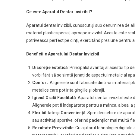
Ce este Aparatul Dentar Invizibil?
Aparatul dentar invizibil, cunoscut și sub denumirea de al
material plastic special, aproape invizibil. Acesta este re
potrivească perfect pe dinți, exercitând presiune pentru a-
Beneficiile Aparatului Dentar Invizibil
Discreție Estetică
: Principalul avantaj al acestui tip 
vorbi fără să se simtă jenați de aspectul metalic al apa
Confort
: Alignerele sunt fabricate dintr-un material p
metalice care pot irita gingiile și obrajii.
Igienă Orală Facilitată
: Aparatul dentar invizibil este
Alignerele pot fi îndepărtate pentru a mânca, a bea, a pe
Flexibilitate și Conveniență
: Spre deosebire de aparat
sau activități sportive, oferind pacienților mai multă flexi
Rezultate Previzibile
: Cu ajutorul tehnologiei digitale