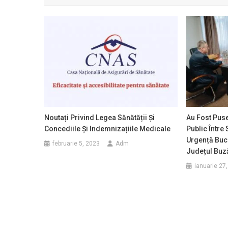
articole
Noutați Privind Legea Sănătății Și
Au Fost Pus
Concediile Și Indemnizațiile Medicale
Public Între 
Urgență Bucu
februarie 5, 2023
Adm
Județul Buz
ianuarie 27