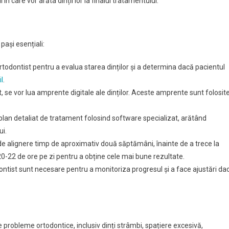
n care vor arăta dinții lor la finalul tratamentului.
pași esențiali:
ortodontist pentru a evalua starea dinților și a determina dacă pacientul
il
.
 se vor lua amprente digitale ale dinților. Aceste amprente sunt folosit
 plan detaliat de tratament folosind software specializat, arătând
ui.
 de alignere timp de aproximativ două săptămâni, înainte de a trece la
20-22 de ore pe zi pentru a obține cele mai bune rezultate.
odontist sunt necesare pentru a monitoriza progresul și a face ajustări da
e probleme ortodontice, inclusiv dinți strâmbi, spațiere excesivă,