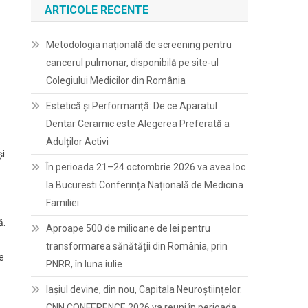
ARTICOLE RECENTE
Metodologia națională de screening pentru
cancerul pulmonar, disponibilă pe site-ul
Colegiului Medicilor din România
Estetică și Performanță: De ce Aparatul
Dentar Ceramic este Alegerea Preferată a
Adulților Activi
și
În perioada 21–24 octombrie 2026 va avea loc
la Bucuresti Conferința Națională de Medicina
Familiei
ă.
Aproape 500 de milioane de lei pentru
transformarea sănătății din România, prin
e
PNRR, în luna iulie
Iașiul devine, din nou, Capitala Neuroștiințelor.
CNN CONFERENCE 2026 va reuni în perioada