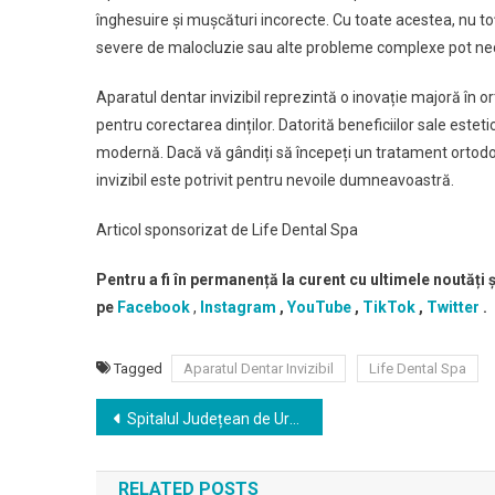
înghesuire și mușcături incorecte. Cu toate acestea, nu toț
severe de malocluzie sau alte probleme complexe pot neces
Aparatul dentar invizibil reprezintă o inovație majoră în or
pentru corectarea dinților. Datorită beneficiilor sale este
modernă. Dacă vă gândiți să începeți un tratament ortodon
invizibil este potrivit pentru nevoile dumneavoastră.
Articol sponsorizat de Life Dental Spa
Pentru a fi în permanență la curent cu ultimele noutăți
pe
Facebook
,
Instagram
,
YouTube
,
TikTok
,
Twitter
.
Tagged
Aparatul Dentar Invizibil
Life Dental Spa
Navigare
Spitalul Județean de Urgență Buzău organizeaza concurs pentru ocuparea unei functii vacante de medic rezident an V specialitatea gastroenterologie
în
RELATED POSTS