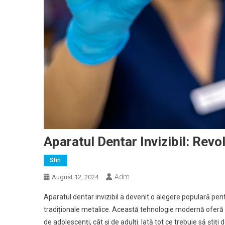
Aparatul Dentar Invizibil: Revo
Stiri
Adm
August 12, 2024
Aparatul dentar invizibil a devenit o alegere populară pent
tradiționale metalice. Această tehnologie modernă oferă o so
de adolescenți, cât și de adulți. Iată tot ce trebuie să știți 