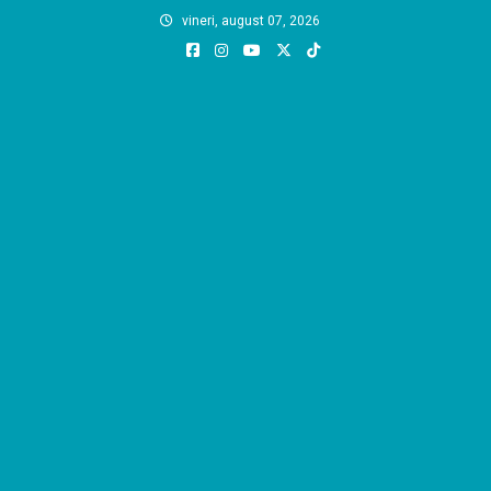
Skip
vineri, august 07, 2026
to
content