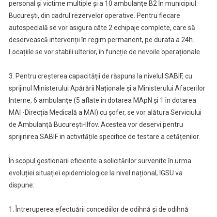
personal și victime multiple și a 10 ambulanțe B2 în municipiul
București, din cadrul rezervelor operative. Pentru fiecare
autospecială se vor asigura câte 2 echipaje complete, care să
deservească intervenții în regim permanent, pe durata a 24h.
Locațiile se vor stabili ulterior, în funcție de nevoile operaționale.
3. Pentru creșterea capacității de răspuns la nivelul SABIF, cu
sprijinul Ministerului Apărării Naționale și a Ministerului Afacerilor
Interne, 6 ambulanțe (5 aflate în dotarea MApN și 1 în dotarea
MAI -Direcția Medicală a MAI) cu șofer, se vor alătura Serviciului
de Ambulanță București-Ilfov. Acestea vor deservi pentru
sprijinirea SABIF in activitățile specifice de testare a cetățenilor.
În scopul gestionarii eficiente a solicitărilor survenite în urma
evoluției situației epidemiologice la nivel național, IGSU va
dispune:
1. Întreruperea efectuării concediilor de odihnă și de odihnă