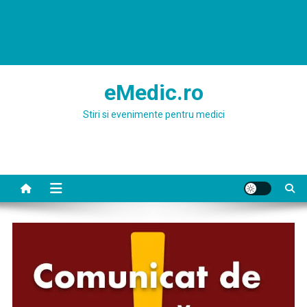
eMedic.ro
Stiri si evenimente pentru medici