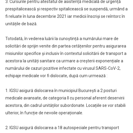
3. Cursurile pentru atestatul de asistență medicală de urgență
prespitalicească și respectiv spitalicească se suspendă, urmând a
fi reluate în luna decembrie 2021 iar medicii înscriși se reîntorc în
unitățile de bază.
Totodată, în vederea luării la cunoștință a numărului mare de
solicitări de sprijin venite din partea cetățenilor pentru asigurarea
misiunilor specifice și inclusiv în contextul solicitării de transport a
acestora la unități sanitare ca urmare a creșterii exponențiale a
numărului de cazuri pozitive infectate cu virusul SARS-CoV-2,
echipaje medicale vor fi dislocate, după cum urmează :
1. IGSU asigură dislocarea în municipiul București a 2 posturi
medicale avansate, de categoria II cu personal aferent deservirii
acestora, din cadrul unităților subordonate. Locațiile se vor stabili
ulterior, în funcție de nevoile operaționale.
2. IGSU asigură dislocarea a 18 autospeciale pentru transport