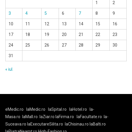
1
2
3
4
5
6
7
8
9
10
11
12
13
14
15
16
17
18
19
20
21
22
23
24
25
26
27
28
29
30
31
« iul.
eMedic.ro
laMedic.ro
laSpital.ro
laHotel.ro
la-
Masa.ro
laMall.ro
laZiar.ro
laFirma.ro
laFacultate.ro
la-
Suceava.ro
laExecutareSilita.ro
laChisinau.ro
laBalti.ro
laPiatraNeamt.ro
High-Fashion.ro