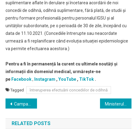
suplimentare aflate în derulare și încetarea acordării de noi
concedii de odihnă, odihnă suplimentare, fără plată, de studii și
pentru formare profesională pentru personalul IGSU și al
unităților subordonate, pe o perioadă de 30 de zile, începând cu
data de 11.10.2021. (Concediile întrerupte sau neacordate
urmează a fi replanificare când evoluția situației epidemiologice
va permite efectuarea acestora.)
Pentru a fi în permanență la curent cu ultimele noutăți și
informații din domeniul medical, urmărește-ne
pe
Facebook
,
Instagram
,
YouTube
,
TikTok
.
Tagged
întreruperea efectuării concediilor de odihnă
Navigare
Campania anuală de vaccinare antigripală gratuită a Ministerului Sănătăţii va demara săptămâna viitoare
Ministerul Sănătății a finalizat repartiția dozelor de anticorpi monoclonali neutralizanţi pentru SARS-CoV-2
în
RELATED POSTS
articole