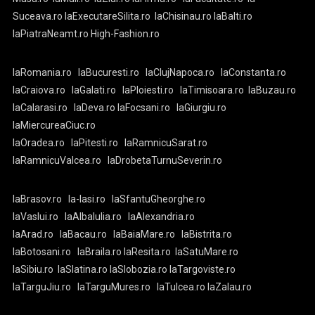
Suceava.ro
laExecutareSilita.ro
laChisinau.ro
laBalti.ro
laPiatraNeamt.ro
High-Fashion.ro
laRomania.ro
laBucuresti.ro
laClujNapoca.ro
laConstanta.ro
laCraiova.ro
laGalati.ro
laPloiesti.ro
laTimisoara.ro
laBuzau.ro
laCalarasi.ro
laDeva.ro
laFocsani.ro
laGiurgiu.ro
laMiercureaCiuc.ro
laOradea.ro
laPitesti.ro
laRamnicuSarat.ro
laRamnicuValcea.ro
laDrobetaTurnuSeverin.ro
laBrasov.ro
la-Iasi.ro
laSfantuGheorghe.ro
laVaslui.ro
laAlbaIulia.ro
laAlexandria.ro
laArad.ro
laBacau.ro
laBaiaMare.ro
laBistrita.ro
laBotosani.ro
laBraila.ro
laResita.ro
laSatuMare.ro
laSibiu.ro
laSlatina.ro
laSlobozia.ro
laTargoviste.ro
laTarguJiu.ro
laTarguMures.ro
laTulcea.ro
laZalau.ro