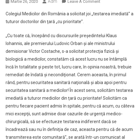
Adm
On
Martie 26, 2020
Leave A Comment
CMR
Colegiul Medicilor din România a solicitat joi „testarea imediată” a
Solicită
tuturor doctorilor din ţară „cu prioritate”.
Testarea
Imediată
„Cu toate că, începând cu discursurile preşedintelui Klaus
A
Iohannis, ale premierului Ludovic Orban şi ale ministrului
Tuturor
demisionar Victor Costache, s-a solicitat protecţia fizică şi
Medicilor
Din
biologică a medicilor, constatăm că acest lucru nu se întâmplă
Ţară
încă în totalitate şi peste tot, lucru care, în opinia noastră, trebuie
remediat de îndată şi necondiţionat. Cerem aceasta, în primul
rând, pentru securitatea sanitară naţională şi abia apoi pentru
securitatea sanitară a medicilor! În acest sens, solicităm testarea
imediată a tuturor medicilor din ţară cu prioritate! Solicităm ca
pentru fiecare pacient admis în spitale, pentru că acum, cu câteva
mici excepţii, sunt admise doar cazurile de urgenţă medico-
chirurgicală, să se efectueze testarea indiferent dacă se
încadrează sau nu în definiţia de caz, aceasta pentru că de acum
transmiterea este comunitară”, se arată într-un comunicat al