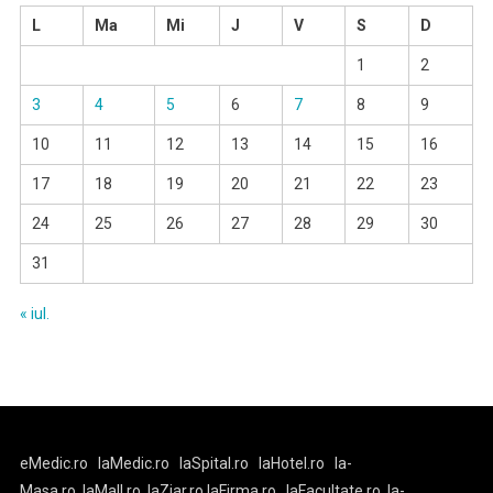
L
Ma
Mi
J
V
S
D
1
2
3
4
5
6
7
8
9
10
11
12
13
14
15
16
17
18
19
20
21
22
23
24
25
26
27
28
29
30
31
« iul.
eMedic.ro
laMedic.ro
laSpital.ro
laHotel.ro
la-
Masa.ro
laMall.ro
laZiar.ro
laFirma.ro
laFacultate.ro
la-