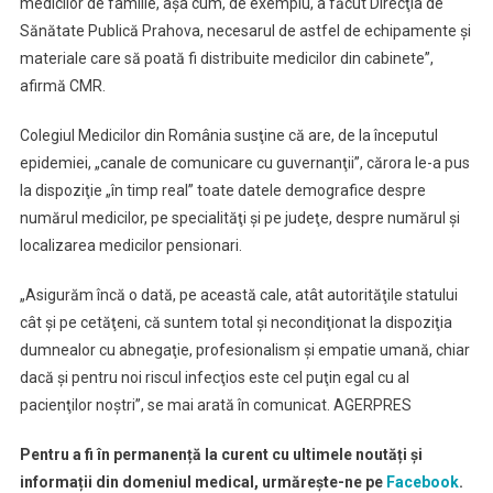
medicilor de familie, aşa cum, de exemplu, a făcut Direcţia de
Sănătate Publică Prahova, necesarul de astfel de echipamente şi
materiale care să poată fi distribuite medicilor din cabinete”,
afirmă CMR.
Colegiul Medicilor din România susţine că are, de la începutul
epidemiei, „canale de comunicare cu guvernanţii”, cărora le-a pus
la dispoziţie „în timp real” toate datele demografice despre
numărul medicilor, pe specialităţi şi pe judeţe, despre numărul şi
localizarea medicilor pensionari.
„Asigurăm încă o dată, pe această cale, atât autorităţile statului
cât şi pe cetăţeni, că suntem total şi necondiţionat la dispoziţia
dumnealor cu abnegaţie, profesionalism şi empatie umană, chiar
dacă şi pentru noi riscul infecţios este cel puţin egal cu al
pacienţilor noştri”, se mai arată în comunicat. AGERPRES
Pentru a fi în permanență la curent cu ultimele noutăți și
informații din domeniul medical, urmărește-ne pe
Facebook
.