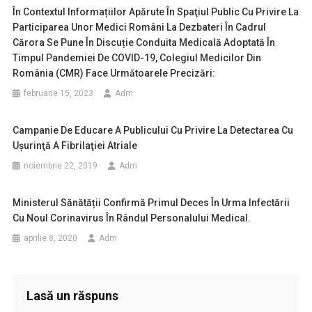
În Contextul Informațiilor Apărute În Spaţiul Public Cu Privire La
Participarea Unor Medici Români La Dezbateri În Cadrul
Cărora Se Pune În Discuție Conduita Medicală Adoptată În
Timpul Pandemiei De COVID-19, Colegiul Medicilor Din
România (CMR) Face Următoarele Precizări:
februarie 15, 2023
Adm
Campanie De Educare A Publicului Cu Privire La Detectarea Cu
Uşurinţă A Fibrilaţiei Atriale
noiembrie 22, 2019
Adm
Ministerul Sănătății Confirmă Primul Deces În Urma Infectării
Cu Noul Corinavirus În Rândul Personalului Medical.
aprilie 8, 2020
Adm
Lasă un răspuns