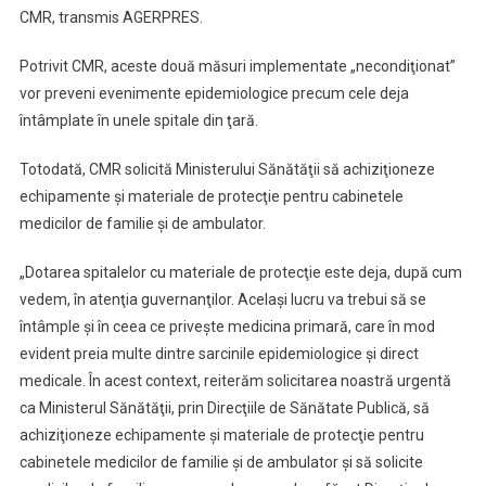
CMR, transmis AGERPRES.
Potrivit CMR, aceste două măsuri implementate „necondiţionat”
vor preveni evenimente epidemiologice precum cele deja
întâmplate în unele spitale din ţară.
Totodată, CMR solicită Ministerului Sănătăţii să achiziţioneze
echipamente şi materiale de protecţie pentru cabinetele
medicilor de familie şi de ambulator.
„Dotarea spitalelor cu materiale de protecţie este deja, după cum
vedem, în atenţia guvernanţilor. Acelaşi lucru va trebui să se
întâmple şi în ceea ce priveşte medicina primară, care în mod
evident preia multe dintre sarcinile epidemiologice şi direct
medicale. În acest context, reiterăm solicitarea noastră urgentă
ca Ministerul Sănătăţii, prin Direcţiile de Sănătate Publică, să
achiziţioneze echipamente şi materiale de protecţie pentru
cabinetele medicilor de familie şi de ambulator şi să solicite