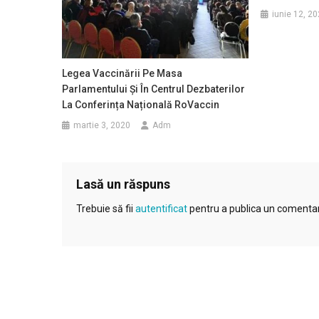
iunie 12, 2
Legea Vaccinării Pe Masa
Parlamentului Și În Centrul Dezbaterilor
La Conferința Națională RoVaccin
martie 3, 2020
Adm
Lasă un răspuns
Trebuie să fii
autentificat
pentru a publica un comentar