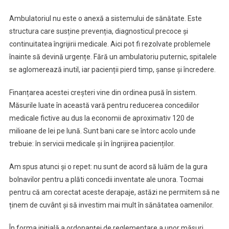
Ambulatoriul nu este o anexă a sistemului de sănătate. Este
structura care susține prevenția, diagnosticul precoce și
continuitatea îngrijirii medicale. Aici pot fi rezolvate problemele
înainte să devină urgențe. Fără un ambulatoriu puternic, spitalele
se aglomerează inutil, iar pacienții pierd timp, șanse și încredere.
Finanțarea acestei creșteri vine din ordinea pusă în sistem.
Măsurile luate în această vară pentru reducerea concediilor
medicale fictive au dus la economii de aproximativ 120 de
milioane de lei pe lună. Sunt bani care se întorc acolo unde
trebuie: în servicii medicale și în îngrijirea pacienților.
Am spus atunci și o repet: nu sunt de acord să luăm de la gura
bolnavilor pentru a plăti concedii inventate ale unora. Tocmai
pentru că am corectat aceste derapaje, astăzi ne permitem să ne
ținem de cuvânt și să investim mai mult în sănătatea oamenilor.
În forma inițială a ordonanței de reglementare a unor măsuri