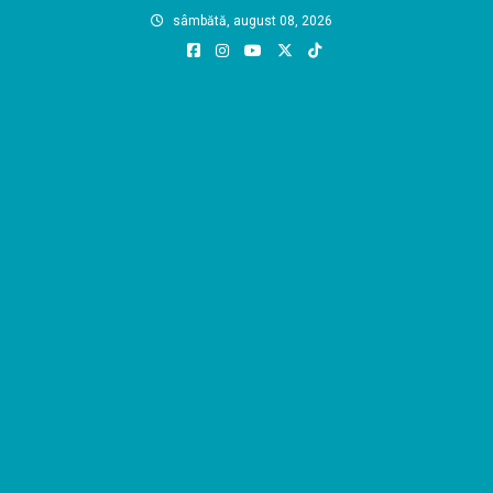
Skip
sâmbătă, august 08, 2026
to
content