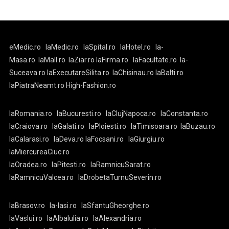
eMedic.ro
laMedic.ro
laSpital.ro
laHotel.ro
la-
Masa.ro
laMall.ro
laZiar.ro
laFirma.ro
laFacultate.ro
la-
Suceava.ro
laExecutareSilita.ro
laChisinau.ro
laBalti.ro
laPiatraNeamt.ro
High-Fashion.ro
laRomania.ro
laBucuresti.ro
laClujNapoca.ro
laConstanta.ro
laCraiova.ro
laGalati.ro
laPloiesti.ro
laTimisoara.ro
laBuzau.ro
laCalarasi.ro
laDeva.ro
laFocsani.ro
laGiurgiu.ro
laMiercureaCiuc.ro
laOradea.ro
laPitesti.ro
laRamnicuSarat.ro
laRamnicuValcea.ro
laDrobetaTurnuSeverin.ro
laBrasov.ro
la-Iasi.ro
laSfantuGheorghe.ro
laVaslui.ro
laAlbaIulia.ro
laAlexandria.ro