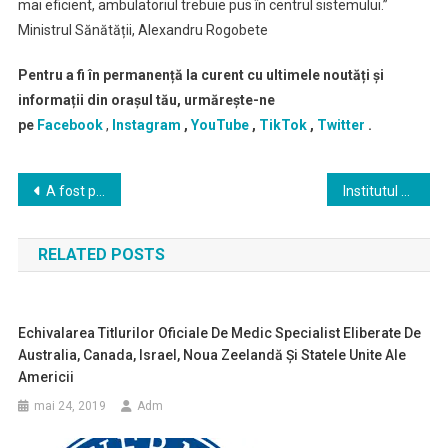
mai eficient, ambulatoriul trebuie pus în centrul sistemului.”
Ministrul Sănătății, Alexandru Rogobete
Pentru a fi în permanență la curent cu ultimele noutăți și
informații din orașul tău, urmărește-ne
pe
Facebook
,
Instagram
,
YouTube
,
TikTok
,
Twitter
.
Navigare
A fost pusa în transparență decizională o Hotărâre de Guvern prinvind preventia
Institutul Regional de Oncologie Iaşi angajeaza medic specialist medicina interna, medic specialist cardiologie, medic specialist radiologie și imagistică medicală
în
RELATED POSTS
articole
Echivalarea Titlurilor Oficiale De Medic Specialist Eliberate De
Australia, Canada, Israel, Noua Zeelandă Și Statele Unite Ale
Americii
mai 24, 2019
Adm