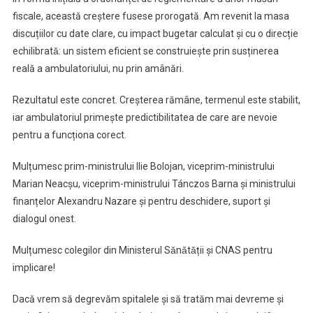
fiscale, această creștere fusese prorogată. Am revenit la masa
discuțiilor cu date clare, cu impact bugetar calculat și cu o direcție
echilibratǎ: un sistem eficient se construiește prin susținerea
reală a ambulatoriului, nu prin amânări.
Rezultatul este concret. Creșterea rămâne, termenul este stabilit,
iar ambulatoriul primește predictibilitatea de care are nevoie
pentru a funcționa corect.
Mulțumesc prim-ministrului Ilie Bolojan, viceprim-ministrului
Marian Neacșu, viceprim-ministrului Tánczos Barna și ministrului
finanțelor Alexandru Nazare și pentru deschidere, suport și
dialogul onest.
Mulțumesc colegilor din Ministerul Sǎnǎtǎții și CNAS pentru
implicare!
Dacă vrem să degrevăm spitalele și să tratăm mai devreme și