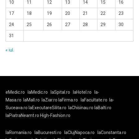
10
11
12
13
14
15
16
17
18
19
20
21
22
23
24
25
26
27
28
29
30
31
« iul.
eMedic.ro
laMedic.ro
laSpital.ro
laHotel.ro
la-
Masa.ro
laMall.ro
laZiar.ro
laFirma.ro
laFacultate.ro
la-
Suceava.ro
laExecutareSilita.ro
laChisinau.ro
laBalti.ro
laPiatraNeamt.ro
High-Fashion.ro
laRomania.ro
laBucuresti.ro
laClujNapoca.ro
laConstanta.ro