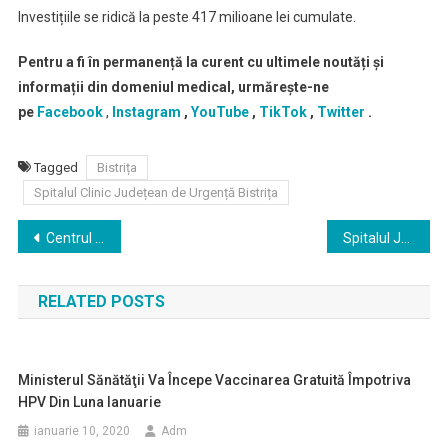
Investițiile se ridică la peste 417 milioane lei cumulate.
Pentru a fi în permanență la curent cu ultimele noutăți și
informații din domeniul medical, urmărește-ne
pe
Facebook
,
Instagram
,
YouTube
,
TikTok
,
Twitter
.
Tagged
Bistrița
Spitalul Clinic Județean de Urgență Bistrița
Navigare
Centrul Medical de Diagnostic şi Tratament Ambulatoriu „Academician Ştefan Milcu“ București organizează concurs pentru ocuparea unui post vacant
Spitalul Județean de Urgență Buzău scoate la concurs următoarele posturi vacante
în
RELATED POSTS
articole
Ministerul Sănătăţii Va Începe Vaccinarea Gratuită Împotriva
HPV Din Luna Ianuarie
ianuarie 10, 2020
Adm