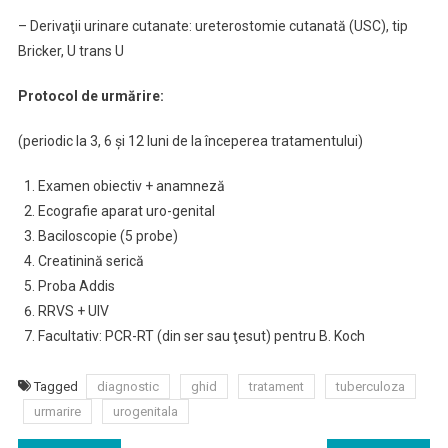
– Derivaţii urinare cutanate: ureterostomie cutanată (USC), tip
Bricker, U trans U
Protocol de urmărire:
(periodic la 3, 6 şi 12 luni de la începerea tratamentului)
Examen obiectiv + anamneză
Ecografie aparat uro-genital
Baciloscopie (5 probe)
Creatinină serică
Proba Addis
RRVS + UIV
Facultativ: PCR-RT (din ser sau ţesut) pentru B. Koch
Tagged
diagnostic
ghid
tratament
tuberculoza
urmarire
urogenitala