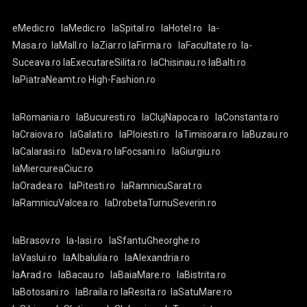
eMedic.ro
laMedic.ro
laSpital.ro
laHotel.ro
la-
Masa.ro
laMall.ro
laZiar.ro
laFirma.ro
laFacultate.ro
la-
Suceava.ro
laExecutareSilita.ro
laChisinau.ro
laBalti.ro
laPiatraNeamt.ro
High-Fashion.ro
laRomania.ro
laBucuresti.ro
laClujNapoca.ro
laConstanta.ro
laCraiova.ro
laGalati.ro
laPloiesti.ro
laTimisoara.ro
laBuzau.ro
laCalarasi.ro
laDeva.ro
laFocsani.ro
laGiurgiu.ro
laMiercureaCiuc.ro
laOradea.ro
laPitesti.ro
laRamnicuSarat.ro
laRamnicuValcea.ro
laDrobetaTurnuSeverin.ro
laBrasov.ro
la-Iasi.ro
laSfantuGheorghe.ro
laVaslui.ro
laAlbaIulia.ro
laAlexandria.ro
laArad.ro
laBacau.ro
laBaiaMare.ro
laBistrita.ro
laBotosani.ro
laBraila.ro
laResita.ro
laSatuMare.ro