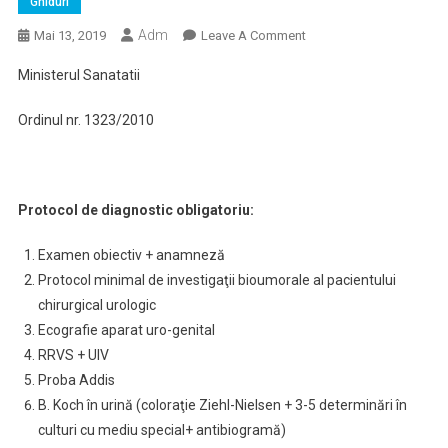
Ghiduri
Adm
On
Mai 13, 2019
Leave A Comment
Ghid
Ministerul Sanatatii
De
Diagnostic,
Ordinul nr. 1323/2010
Tratament
Şi
Urmărire
În
Protocol de diagnostic obligatoriu:
Tuberculoza
Urogenitală
Examen obiectiv + anamneză
Protocol minimal de investigaţii bioumorale al pacientului
chirurgical urologic
Ecografie aparat uro-genital
RRVS + UIV
Proba Addis
B. Koch în urină (coloraţie Ziehl-Nielsen + 3-5 determinări în
culturi cu mediu special+ antibiogramă)