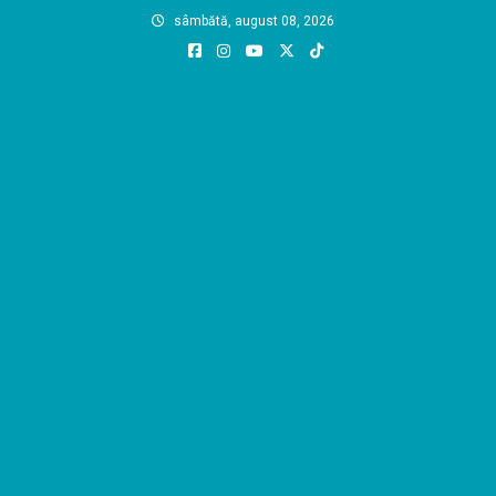
Skip
sâmbătă, august 08, 2026
to
content