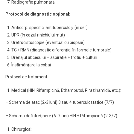
Radiografie pulmonară
Protocol de diagnostic opţional:
Anticorpi specifici antituberculoşi (în ser)
UPR (în cazul rinichiului mut)
Uretrocistoscopie (eventual cu biopsie)
TC / RMN (diagnostic diferenţial în formele tumorale)
Drenajul abcesului – aspiraţie + frotiu + culturi
Însămânţare la cobai
Protocol de tratament:
Medical (HIN, Rifampicină, Ethambutol, Pirazinamidă, etc.):
– Schema de atac (2-3 luni) 3 sau 4 tuberculostatice (7/7)
– Schema de întreţinere (6-9 luni) HIN + Rifampicină (2-3/7)
Chirurgical: