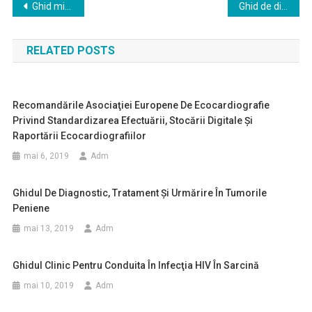
Navigare
Ghid minimal investigaţional al pacientului chirurgical urologic
Ghid de diagnostic, tratament şi urmărire în litiaza urinară
în
RELATED POSTS
articole
Recomandările Asociaţiei Europene De Ecocardiografie
Privind Standardizarea Efectuării, Stocării Digitale Şi
Raportării Ecocardiografiilor
mai 6, 2019
Adm
Ghidul De Diagnostic, Tratament Şi Urmărire În Tumorile
Peniene
mai 13, 2019
Adm
Ghidul Clinic Pentru Conduita În Infecţia HIV În Sarcină
mai 10, 2019
Adm