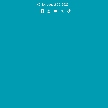
Skip
joi, august 06, 2026
to
content