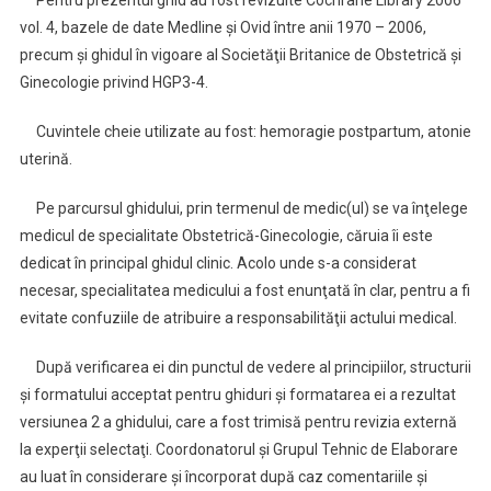
Pentru prezentul ghid au fost revizuite Cochrane Library 2006
vol. 4, bazele de date Medline şi Ovid între anii 1970 – 2006,
precum şi ghidul în vigoare al Societăţii Britanice de Obstetrică şi
Ginecologie privind HGP3-4.
Cuvintele cheie utilizate au fost: hemoragie postpartum, atonie
uterină.
Pe parcursul ghidului, prin termenul de medic(ul) se va înţelege
medicul de specialitate Obstetrică-Ginecologie, căruia îi este
dedicat în principal ghidul clinic. Acolo unde s-a considerat
necesar, specialitatea medicului a fost enunţată în clar, pentru a fi
evitate confuziile de atribuire a responsabilităţii actului medical.
După verificarea ei din punctul de vedere al principiilor, structurii
şi formatului acceptat pentru ghiduri şi formatarea ei a rezultat
versiunea 2 a ghidului, care a fost trimisă pentru revizia externă
la experţii selectaţi. Coordonatorul şi Grupul Tehnic de Elaborare
au luat în considerare şi încorporat după caz comentariile şi