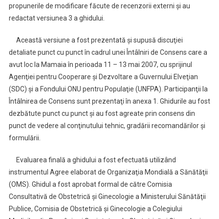
propunerile de modificare făcute de recenzorii externi şi au
redactat versiunea 3 a ghidului.
Această versiune a fost prezentată şi supusă discuţiei
detaliate punct cu punct în cadrul unei Întâlniri de Consens care a
avut loc la Mamaia în perioada 11 – 13 mai 2007, cu sprijinul
Agenţiei pentru Cooperare şi Dezvoltare a Guvernului Elveţian
(SDC) şi a Fondului ONU pentru Populaţie (UNFPA). Participanţii la
Întâlnirea de Consens sunt prezentaţi în anexa 1. Ghidurile au fost
dezbătute punct cu punct şi au fost agreate prin consens din
punct de vedere al conţinutului tehnic, gradării recomandărilor şi
formulării.
Evaluarea finală a ghidului a fost efectuată utilizând
instrumentul Agree elaborat de Organizaţia Mondială a Sănătăţii
(OMS). Ghidul a fost aprobat formal de către Comisia
Consultativă de Obstetrică şi Ginecologie a Ministerului Sănătăţii
Publice, Comisia de Obstetrică şi Ginecologie a Colegiului