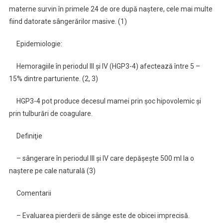
materne survin în primele 24 de ore după naştere, cele mai multe
fiind datorate sângerărilor masive. (1)
Epidemiologie:
Hemoragiile în periodul III şi IV (HGP3-4) afectează între 5 –
15% dintre parturiente. (2, 3)
HGP3-4 pot produce decesul mamei prin şoc hipovolemic şi
prin tulburări de coagulare.
Definiţie
– sângerare în periodul III şi IV care depăşeşte 500 ml la o
naştere pe cale naturală (3)
Comentarii
– Evaluarea pierderii de sânge este de obicei imprecisă.