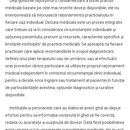
Deşi ghidurile reprezintă o fundamentare a bunei practici
medicale bazate pe cele mai recente dovezi disponibile, ele nu
intenţionează să înlocuiască raţionamentul practicianului în
fiecare caz individual. Decizia medicală este un proces integrativ
care trebuie să ia în considerare circumstanţele individuale şi
opţiunea pacientului, precum şi resursele, caracterele specifice şi
limitările instituţiilor de practică medicală. Se aşteaptă ca fiecare
practician care aplică recomandările în scopul diagnosticării,
definirii unui plan terapeutic sau de urmărire, sau al efectuării
unei proceduri clinice particulare să utilizeze propriul raţionament
medical independent în contextul circumstanţial clinic individual,
pentru a decide orice îngrijire sau tratament al pacientei în funcţie
de particularităţile acesteia, opţiunile diagnostice şi curative
disponibile.
Instituţiile şi persoanele care au elaborat acest ghid au depus
eforturi pentru ca informaţia conţinută în ghid să fie corectă,
redată cu acurateţe şi susţinută de dovezi. Dată fiind posibilitatea
erorii umane şi/sau progresele cunoştinţelor medicale, ele nu pot