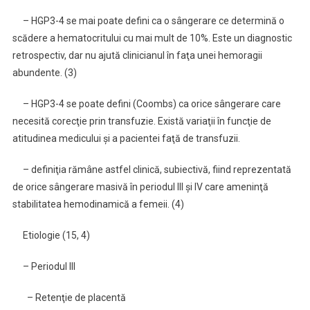
– HGP3-4 se mai poate defini ca o sângerare ce determină o
scădere a hematocritului cu mai mult de 10%. Este un diagnostic
retrospectiv, dar nu ajută clinicianul în faţa unei hemoragii
abundente. (3)
– HGP3-4 se poate defini (Coombs) ca orice sângerare care
necesită corecţie prin transfuzie. Există variaţii în funcţie de
atitudinea medicului şi a pacientei faţă de transfuzii.
– definiţia rămâne astfel clinică, subiectivă, fiind reprezentată
de orice sângerare masivă în periodul III şi IV care ameninţă
stabilitatea hemodinamică a femeii. (4)
Etiologie (15, 4)
– Periodul III
– Retenţie de placentă