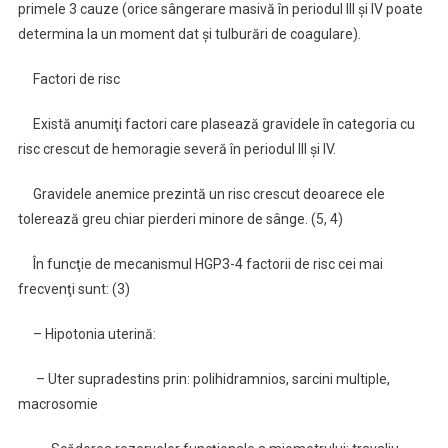
primele 3 cauze (orice sângerare masivă în periodul III şi IV poate
determina la un moment dat şi tulburări de coagulare).
Factori de risc
Există anumiţi factori care plasează gravidele în categoria cu
risc crescut de hemoragie severă în periodul III şi IV.
Gravidele anemice prezintă un risc crescut deoarece ele
tolerează greu chiar pierderi minore de sânge. (5, 4)
În funcţie de mecanismul HGP3-4 factorii de risc cei mai
frecvenţi sunt: (3)
– Hipotonia uterină:
– Uter supradestins prin: polihidramnios, sarcini multiple,
macrosomie