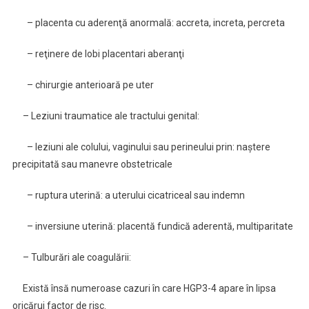
– placenta cu aderenţă anormală: accreta, increta, percreta
– reţinere de lobi placentari aberanţi
– chirurgie anterioară pe uter
– Leziuni traumatice ale tractului genital:
– leziuni ale colului, vaginului sau perineului prin: naştere
precipitată sau manevre obstetricale
– ruptura uterină: a uterului cicatriceal sau indemn
– inversiune uterină: placentă fundică aderentă, multiparitate
– Tulburări ale coagulării:
Există însă numeroase cazuri în care HGP3-4 apare în lipsa
oricărui factor de risc.