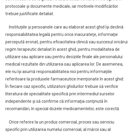
protocoale şi documente medicale, iar motivele modificărilor
trebuie justificate detaliat.
Instituţiile şi persoanele care au elaborat acest ghid îşi declină
responsabilitatea legală pentru orice inacurateţe, informaţie
percepută eronat, pentru eficacitatea clinică sau succesul oricărui
regim terapeutic detaliat în acest ghid, pentru modalitatea de
utilizare sau aplicare sau pentru deciziile finale ale personalului
medical rezultate din utilizarea sau aplicarea lor. De asemenea,
ele nu îşi asumă responsabilitatea nici pentru informaţiile
referitoare la produsele farmaceutice menţionate în acest ghid.
În fiecare caz specific, utilizatorii ghidurilor trebuie să verifice
literatura de specialitate specifică prin intermediul surselor
independente şi să confirme că informaţia conţinută în
recomandări, în special dozele medicamentelor, este corectă.
Orice referire la un produs comercial, proces sau serviciu
specific prin utilizarea numelui comercial, al mărcii sau al