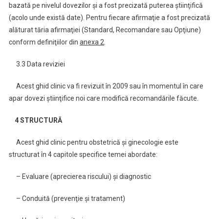
bazată pe nivelul dovezilor şi a fost precizată puterea ştiinţifică
(acolo unde există date). Pentru fiecare afirmaţie a fost precizată
alăturat tăria afirmaţiei (Standard, Recomandare sau Opţiune)
conform definiţiilor din
anexa 2
.
3.3 Data reviziei
Acest ghid clinic va fi revizuit în 2009 sau în momentul în care
apar dovezi ştiinţifice noi care modifică recomandările făcute.
4 STRUCTURĂ
Acest ghid clinic pentru obstetrică şi ginecologie este
structurat în 4 capitole specifice temei abordate:
– Evaluare (aprecierea riscului) şi diagnostic
– Conduită (prevenţie şi tratament)