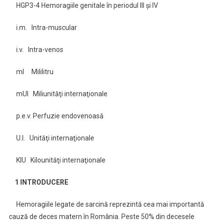
HGP3-4 Hemoragiile genitale în periodul III şi IV
i.m. Intra-muscular
i.v. Intra-venos
ml Mililitru
mUI Miliunităţi internaţionale
p.e.v. Perfuzie endovenoasă
U.I. Unităţi internaţionale
KIU Kilounităţi internaţionale
1 INTRODUCERE
Hemoragiile legate de sarcină reprezintă cea mai importantă
cauză de deces matern în România. Peste 50% din decesele