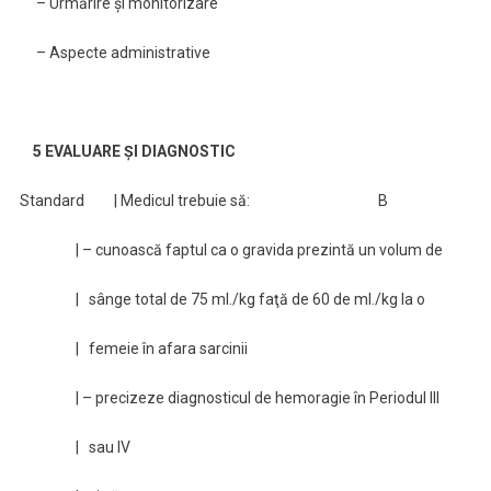
– Urmărire şi monitorizare
– Aspecte administrative
5 EVALUARE ŞI DIAGNOSTIC
Standard | Medicul trebuie să: B
| – cunoască faptul ca o gravida prezintă un volum de
| sânge total de 75 ml./kg faţă de 60 de ml./kg la o
| femeie în afara sarcinii
| – precizeze diagnosticul de hemoragie în Periodul III
| sau IV