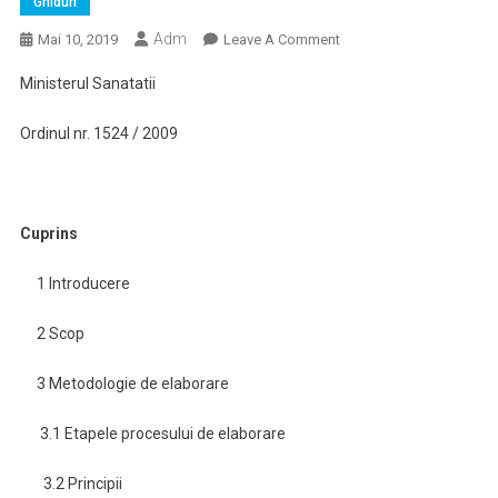
Ghiduri
Adm
On
Mai 10, 2019
Leave A Comment
Ghidul
Ministerul Sanatatii
Clinic
Pentru
Ordinul nr. 1524 / 2009
Hemoragiile
Severe
În
Perioada
Cuprins
III
Şi
1 Introducere
IV
Al
2 Scop
Naşterii
Pe
3 Metodologie de elaborare
Cale
Vaginală
3.1 Etapele procesului de elaborare
3.2 Principii