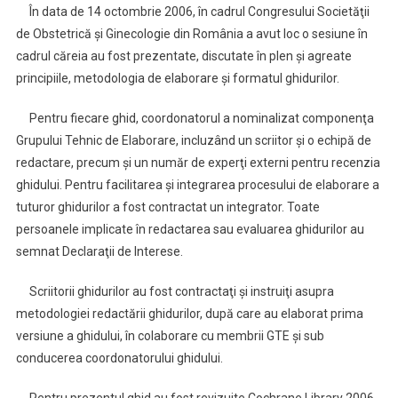
În data de 14 octombrie 2006, în cadrul Congresului Societăţii
de Obstetrică şi Ginecologie din România a avut loc o sesiune în
cadrul căreia au fost prezentate, discutate în plen şi agreate
principiile, metodologia de elaborare şi formatul ghidurilor.
Pentru fiecare ghid, coordonatorul a nominalizat componenţa
Grupului Tehnic de Elaborare, incluzând un scriitor şi o echipă de
redactare, precum şi un număr de experţi externi pentru recenzia
ghidului. Pentru facilitarea şi integrarea procesului de elaborare a
tuturor ghidurilor a fost contractat un integrator. Toate
persoanele implicate în redactarea sau evaluarea ghidurilor au
semnat Declaraţii de Interese.
Scriitorii ghidurilor au fost contractaţi şi instruiţi asupra
metodologiei redactării ghidurilor, după care au elaborat prima
versiune a ghidului, în colaborare cu membrii GTE şi sub
conducerea coordonatorului ghidului.