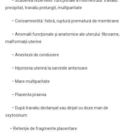
– Scăderea rezervelor funcţionale a miometrului: travaliu
precipitat, travaliu prelungit, multiparitate
– Corioamniotită: febră, ruptură prematură de membrane
– Anomalii funcţionale şi anatomice ale uterului: fibroame,
malformaţii uterine
– Anestezii de conducere
– Hipotonia uterină la sarcinile anterioare
– Mare multiparitate
– Placenta praevia
– După travaliu declanşat sau dirijat cu doze mari de
oxytocinum
– Retenţie de fragmente placentare: