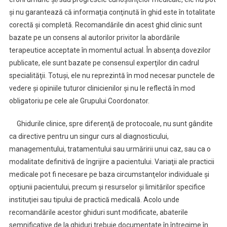
şi nu garantează că informaţia conţinută în ghid este în totalitate
corectă şi completă. Recomandările din acest ghid clinic sunt
bazate pe un consens al autorilor privitor la abordările
terapeutice acceptate în momentul actual. În absenţa dovezilor
publicate, ele sunt bazate pe consensul experţilor din cadrul
specialităţii. Totuşi, ele nu reprezintă în mod necesar punctele de
vedere şi opiniile tuturor clinicienilor şi nu le reflectă în mod
obligatoriu pe cele ale Grupului Coordonator.
Ghidurile clinice, spre diferenţă de protocoale, nu sunt gândite
ca directive pentru un singur curs al diagnosticului,
managementului, tratamentului sau urmăririi unui caz, sau ca o
modalitate definitivă de îngrijire a pacientului. Variaţii ale practicii
medicale pot fi necesare pe baza circumstanţelor individuale şi
opţiunii pacientului, precum şi resurselor şi limitărilor specifice
instituţiei sau tipului de practică medicală. Acolo unde
recomandările acestor ghiduri sunt modificate, abaterile
semnificative de la ghiduri trebuie documentate în întregime în