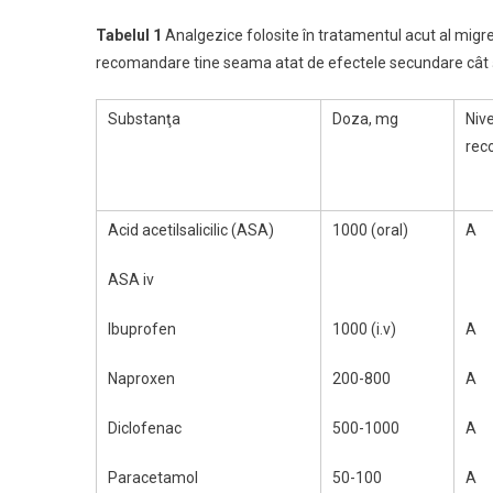
Tabelul 1
Analgezice folosite în tratamentul acut al migren
recomandare tine seama atat de efectele secundare cât şi
Substanţa
Doza, mg
Nive
rec
Acid acetilsalicilic (ASA)
1000 (oral)
A
ASA iv
Ibuprofen
1000 (i.v)
A
Naproxen
200-800
A
Diclofenac
500-1000
A
Paracetamol
50-100
A