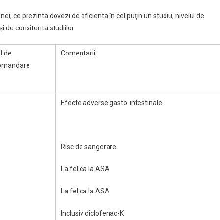
ei, ce prezinta dovezi de eficienta în cel puţin un studiu, nivelul de
 de consitenta studiilor
l de
Comentarii
omandare
Efecte adverse gasto-intestinale
Risc de sangerare
La fel ca la ASA
La fel ca la ASA
Inclusiv diclofenac-K