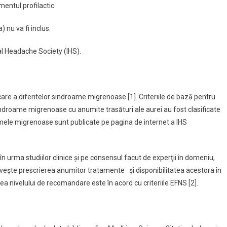
entul profilactic.
nu va fi inclus.
nal Headache Society (IHS).
icare a diferitelor sindroame migrenoase [1]. Criteriile de bază pentru
ndroame migrenoase cu anumite trasături ale aurei au fost clasificate
oamele migrenoase sunt publicate pe pagina de internet a IHS
n urma studiilor clinice şi pe consensul facut de experţii în domeniu,
iveşte prescrierea anumitor tratamente şi disponibilitatea acestora în
irea nivelului de recomandare este în acord cu criteriile EFNS [2].