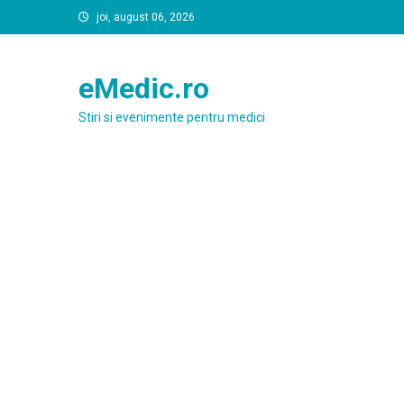
Skip
joi, august 06, 2026
to
content
eMedic.ro
Stiri si evenimente pentru medici