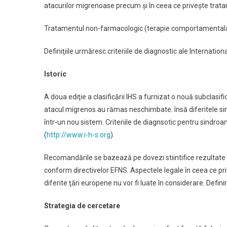
atacurilor migrenoase precum şi în ceea ce priveşte tratam
Tratamentul non-farmacologic (terapie comportamentala) 
Definiţiile urmăresc criteriile de diagnostic ale Internatio
Istoric
A doua ediţie a clasificării IHS a furnizat o nouă subclasif
atacul migrenos au rămas neschimbate. însă diferitele si
într-un nou sistem. Criteriile de diagnsotic pentru sindr
(
http://www.i-h-s.org
).
Recomandările se bazează pe dovezi stiintifice rezultate î
conform directivelor EFNS. Aspectele legale în ceea ce pr
diferite ţări europene nu vor fi luate în considerare. Defin
Strategia de cercetare