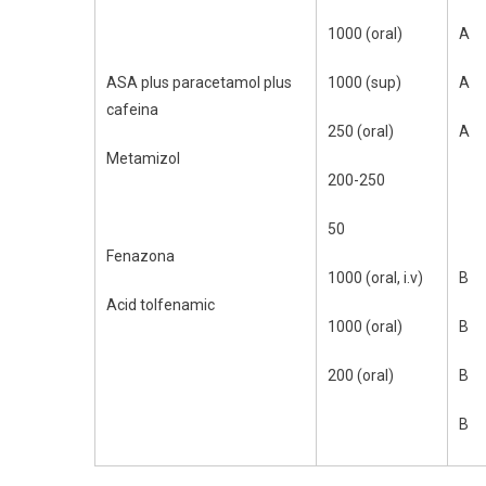
1000 (oral)
A
ASA plus paracetamol plus
1000 (sup)
A
cafeina
250 (oral)
A
Metamizol
200-250
50
Fenazona
1000 (oral, i.v)
B
Acid tolfenamic
1000 (oral)
B
200 (oral)
B
B