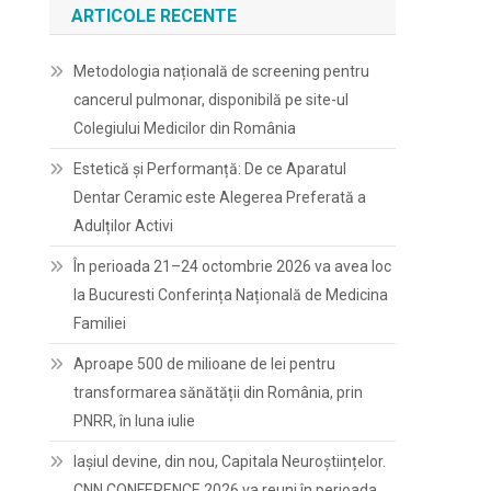
ARTICOLE RECENTE
Metodologia națională de screening pentru
cancerul pulmonar, disponibilă pe site-ul
Colegiului Medicilor din România
Estetică și Performanță: De ce Aparatul
Dentar Ceramic este Alegerea Preferată a
Adulților Activi
În perioada 21–24 octombrie 2026 va avea loc
la Bucuresti Conferința Națională de Medicina
Familiei
Aproape 500 de milioane de lei pentru
transformarea sănătății din România, prin
PNRR, în luna iulie
Iașiul devine, din nou, Capitala Neuroștiințelor.
CNN CONFERENCE 2026 va reuni în perioada