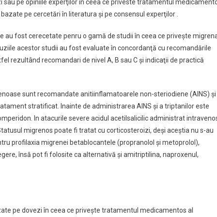
sau pe opiniile experţilor în ceea ce priveste tratamentul medicament
zate pe cercetări în literatura şi pe consensul experţilor .
le au fost cerecetate penru o gamă de studii în ceea ce priveşte migren
uziile acestor studii au fost evaluate în concordanţă cu recomandările
el rezultând recomandari de nivel A, B sau C şi indicaţii de practică
grenoase sunt recomandate anitiinflamatoarele non-steriodiene (AINS) şi
tament stratificat. Inainte de administrarea AINS şi a triptanilor este
ridon. In atacurile severe acidul acetilsalicilic administrat intraveno
atusul migrenos poate fi tratat cu corticosteroizi, deşi aceştia nu s-au
ntru profilaxia migrenei betablocantele (propranolol şi metoprolol),
gere, însă pot fi folosite ca alternativă şi amitriptilina, naproxenul,
zate pe dovezi în ceea ce priveşte tratamentul medicamentos al