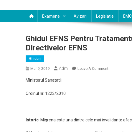
Examene
Avizari
Legislatie
EMC
Ghidul EFNS Pentru Tratamentu
Directivelor EFNS
Ghiduri
Adm
On
Mai 9, 2019
Leave A Comment
Ghidul
Ministerul Sanatatii
EFNS
Pentru
Ordinul nr. 1223/2010
Tratamentul
Migrenei
–
Raportul
Istoric
: Migrena este una dintre cele mai invalidante afecţ
Revizuit
Asupra