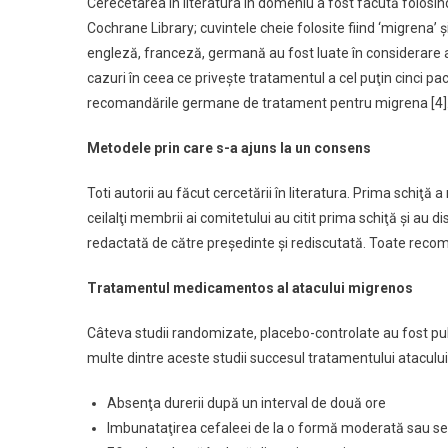
Cerecetarea în literatura în domeniu a fost facută folosin
Cochrane Library; cuvintele cheie folosite fiind ‘migrena’ 
engleză, franceză, germană au fost luate în considerare a
cazuri în ceea ce priveşte tratamentul a cel puţin cinci paci
recomandările germane de tratament pentru migrena [4]
Metodele prin care s-a ajuns la un consens
Toti autorii au făcut cercetării în literatura. Prima schiţă
ceilalţi membrii ai comitetului au citit prima schiţă şi au 
redactată de către preşedinte şi rediscutată. Toate recom
Tratamentul medicamentos al atacului migrenos
Câteva studii randomizate, placebo-controlate au fost pu
multe dintre aceste studii succesul tratamentului atacului 
Absenţa durerii după un interval de două ore
Imbunataţirea cefaleei de la o formă moderată sau se