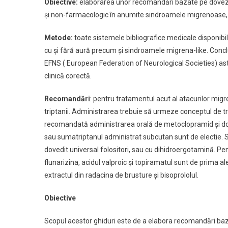
Obiective:
elaborarea unor recomandări bazate pe dovezi 
Directivelor
şi non-farmacologic în anumite sindroamele migrenoase, ba
EFNS
Metode:
toate sistemele bibliografice medicale disponibi
cu şi fără aură precum şi sindroamele migrena-like. Concl
EFNS ( European Federation of Neurological Societies) astf
clinică corectă.
Recomandări
: pentru tratamentul acut al atacurilor mi
triptanii. Administrarea trebuie să urmeze conceptul de tra
recomandată administrarea orală de metoclopramid şi dompe
sau sumatriptanul administrat subcutan sunt de electie. St
dovedit universal folositori, sau cu dihidroergotamină. Pe
flunarizina, acidul valproic şi topiramatul sunt de prima ale
extractul din radacina de brusture şi bisoprololul.
Obiective
Scopul acestor ghiduri este de a elabora recomandări ba