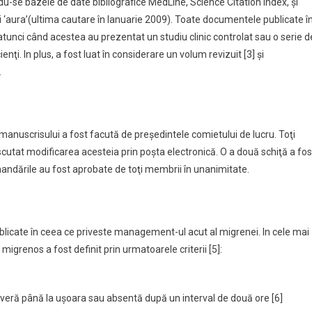
du-se bazele de date bibliografice MedLine, Science Citation Index, şi
şi ‘aura’(ultima cautare în Ianuarie 2009). Toate documentele publicate î
tunci când acestea au prezentat un studiu clinic controlat sau o serie d
enţi. In plus, a fost luat în considerare un volum revizuit [3] şi
.
 a manuscrisului a fost facută de preşedintele comietului de lucru. Toţi
discutat modificarea acesteia prin poşta electronică. O a două schiţă a fos
andările au fost aprobate de toţi membrii în unanimitate.
blicate în ceea ce priveste management-ul acut al migrenei. In cele mai
migrenos a fost definit prin urmatoarele criterii [5]:
veră până la uşoara sau absentă după un interval de două ore [6]