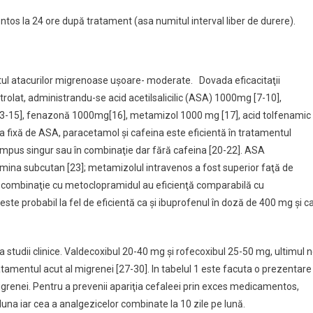
os la 24 ore după tratament (asa numitul interval liber de durere).
tul atacurilor migrenoase uşoare- moderate. Dovada eficacitaţii
trolat, administrandu-se acid acetilsalicilic (ASA) 1000mg [7-10],
13-15], fenazonă 1000mg[16], metamizol 1000 mg [17], acid tolfenamic
 fixă de ASA, paracetamol şi cafeina este eficientă în tratamentul
ompus singur sau în combinaţie dar fără cafeina [20-22]. ASA
amina subcutan [23]; metamizolul intravenos a fost superior faţă de
în combinaţie cu metoclopramidul au eficienţă comparabilă cu
te probabil la fel de eficientă ca şi ibuprofenul în doză de 400 mg şi c
a studii clinice. Valdecoxibul 20-40 mg şi rofecoxibul 25-50 mg, ultimul 
tratamentul acut al migrenei [27-30]. In tabelul 1 este facuta o prezentare
igrenei. Pentru a prevenii apariţia cefaleei prin exces medicamentos,
 luna iar cea a analgezicelor combinate la 10 zile pe lună.