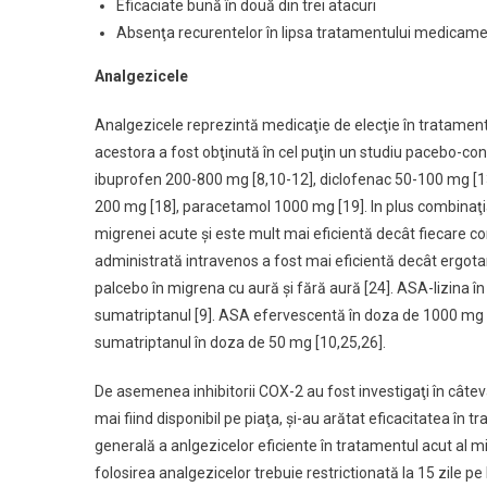
Eficaciate bună în două din trei atacuri
Absenţa recurentelor în lipsa tratamentului medicament
Analgezicele
Analgezicele reprezintă medicaţie de elecţie în tratamen
acestora a fost obţinută în cel puţin un studiu pacebo-con
ibuprofen 200-800 mg [8,10-12], diclofenac 50-100 mg [
200 mg [18], paracetamol 1000 mg [19]. In plus combinaţia
migrenei acute şi este mult mai eficientă decât fiecare c
administrată intravenos a fost mai eficientă decât ergot
palcebo în migrena cu aură şi fără aură [24]. ASA-lizina 
sumatriptanul [9]. ASA efervescentă în doza de 1000 mg es
sumatriptanul în doza de 50 mg [10,25,26].
De asemenea inhibitorii COX-2 au fost investigaţi în câtev
mai fiind disponibil pe piaţa, şi-au arătat eficacitatea în 
generală a anlgezicelor eficiente în tratamentul acut al m
folosirea analgezicelor trebuie restrictionată la 15 zile pe