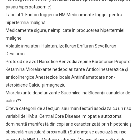
şi/sau hiperpotasemie).
Tabelul 1. Factori triggeri ai HM Medicamente trigger pentru
hipertermia malignă
Medicamente sigure, neimplicate în producerea hipertermiei
maligne
Volatile inhalatorii Halotan, Izofluran Enfluran Sevofluran
Desfluran
Protoxid de azot Narcotice Benzodiazepine Barbiturice Propofol
Ketamina Miorelaxante nedepolarizante Anticolinesterazice şi
anticolinergice Anestezice locale Antiinflamatoare non-
steroidiene Calciu şi magneziu
Miorelaxante depolarizante Succinilcolina Blocanţii canalelor de
calciu??
Cîteva categorii de afecţiuni sau manifestări asociază cu un risc
variabil de HM: a. Central Core Disease: miopatie autozomal
dominantă manifestă din copilarie caracterizată prin hipotonie şi
oboseală musculară proximală. (Suferinţa se asociază cu risc
crescut de HM). b. Miotonii distrofice (Asociază risc scăzut de