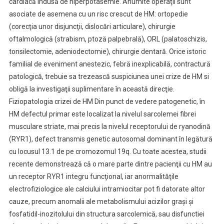
cardiacă indusă de hiperpotasemie. Anumite operaţii sunt
asociate de asemena cu un risc crescut de HM: ortopedie
(corecţia unor disjuncţii, dislocări articulare), chirurgie
oftalmologică (strabism, ptoză palpebrală), ORL (palatoschizis,
tonsilectomie, adeniodectomie), chirurgie dentară. Orice istoric
familial de eveniment anestezic, febră inexplicabilă, contractură
patologică, trebuie sa trezească suspiciunea unei crize de HM si
obligă la investigaţii suplimentare în această direcţie.
Fiziopatologia crizei de HM Din punct de vedere patogenetic, în
HM defectul primar este localizat la nivelul sarcolemei fibrei
musculare striate, mai precis la nivelul receptorului de ryanodină
(RYR1), defect transmis genetic autosomal dominant în legătură
cu locusul 13.1 de pe cromozomul 19q. Cu toate acestea, studii
recente demonstrează că o mare parte dintre pacienţii cu HM au
un receptor RYR1 integru funcţional, iar anormalităţile
electrofiziologice ale calciului intramiocitar pot fi datorate altor
cauze, precum anomalii ale metabolismului acizilor graşi şi
fosfatidil-inozitolului din structura sarcolemică, sau disfunctiei