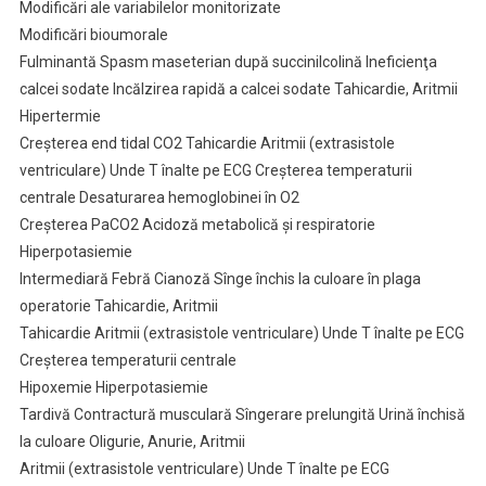
Modificări ale variabilelor monitorizate
Modificări bioumorale
Fulminantă Spasm maseterian după succinilcolină Ineficienţa
calcei sodate Incălzirea rapidă a calcei sodate Tahicardie, Aritmii
Hipertermie
Creşterea end tidal CO2 Tahicardie Aritmii (extrasistole
ventriculare) Unde T înalte pe ECG Creşterea temperaturii
centrale Desaturarea hemoglobinei în O2
Creşterea PaCO2 Acidoză metabolică şi respiratorie
Hiperpotasiemie
Intermediară Febră Cianoză Sînge închis la culoare în plaga
operatorie Tahicardie, Aritmii
Tahicardie Aritmii (extrasistole ventriculare) Unde T înalte pe ECG
Creşterea temperaturii centrale
Hipoxemie Hiperpotasiemie
Tardivă Contractură musculară Sîngerare prelungită Urină închisă
la culoare Oligurie, Anurie, Aritmii
Aritmii (extrasistole ventriculare) Unde T înalte pe ECG