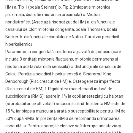
HM) a. Tip 1 (boala Steinert) b. Tip 2 (miopatie miotonică
proximala, distrofie miotonica proximala) c. Miotonii
nondistrofice. (Asociază risc scăzut de HM) a. disfuncţii ale
canalului de Clor: miotonia congenita, boala Thomsen, boala
Becker. b. disfuncţii ale canalului de Natriu: Paralizia periodică
hiperkaliemică,
Paramiotonia congenitală, miotonia agravată de potasiu (care
include 3 entităţi: miotonia fluctuans, miotonia permanens şi
miotonia acetazolamidă sensibilă) c. disfuncţii ale canalului de
Calciu: Paralizia peiodică hipokaliemică d. Sindromul King
Denborough (Risc crescut de HM) e. Osteogeneza imperfecta
(Risc crescut de HM) f. Rigiditatea maseteriană indusă de
succinilcolina (RMIS): apare în 1% la copii anesteziaţi cu halotan
(şi probabil orice alt volatil) şi succinilcolină. Incidenta HM este de
15 %, iar biopsia musculară arată o susceptibilitate pentru HM de
50% după RMIS. In prezenţa RMIS se recomandă următoarea
conduită: a. Pentru operaţiile elective se întrerupe anestezia şi