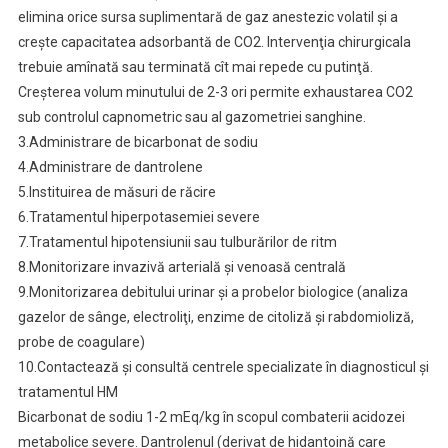
elimina orice sursa suplimentară de gaz anestezic volatil şi a
creşte capacitatea adsorbantă de CO2. Intervenţia chirurgicala
trebuie amînată sau terminată cît mai repede cu putinţă.
Creşterea volum minutului de 2-3 ori permite exhaustarea CO2
sub controlul capnometric sau al gazometriei sanghine.
3.Administrare de bicarbonat de sodiu
4.Administrare de dantrolene
5.Instituirea de măsuri de răcire
6.Tratamentul hiperpotasemiei severe
7.Tratamentul hipotensiunii sau tulburărilor de ritm
8.Monitorizare invazivă arterială şi venoasă centrală
9.Monitorizarea debitului urinar şi a probelor biologice (analiza
gazelor de sânge, electroliţi, enzime de citoliză şi rabdomioliză,
probe de coagulare)
10.Contactează şi consultă centrele specializate în diagnosticul şi
tratamentul HM
Bicarbonat de sodiu 1-2 mEq/kg în scopul combaterii acidozei
metabolice severe. Dantrolenul (derivat de hidantoină care