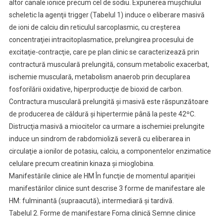
altor canale ionice precum cel de sodiu. Expunerea muşchiului
scheletic la agenţii trigger (Tabelul 1) induce o eliberare masivă
de ioni de calciu din reticulul sarcoplasmic, cu creşterea
concentraţiei intracitoplasmatice, prelungirea procesului de
excitaţie-contracţie, care pe plan clinic se caracterizează prin
contractură musculară prelungită, consum metabolic exacerbat,
ischemie musculară, metabolism anaerob prin decuplarea
fosforilării oxidative, hiperproducţie de bioxid de carbon.
Contractura musculară prelungită şi masivă este răspunzătoare
de producerea de căldură şi hipertermie până la peste 42ºC.
Distrucţia masivă a miocitelor ca urmare a ischemiei prelungite
induce un sindrom de rabdomioliză severă cu eliberarea in
circulaţie a ionilor de potasiu, calciu, a componentelor enzimatice
celulare precum creatinin kinaza şi mioglobina.
Manifestările clinice ale HM În funcţie de momentul apariţiei
manifestărilor clinice sunt descrise 3 forme de manifestare ale
HM: fulminantă (supraacută), intermediară şi tardivă.
Tabelul 2. Forme de manifestare Foma clinică Semne clinice