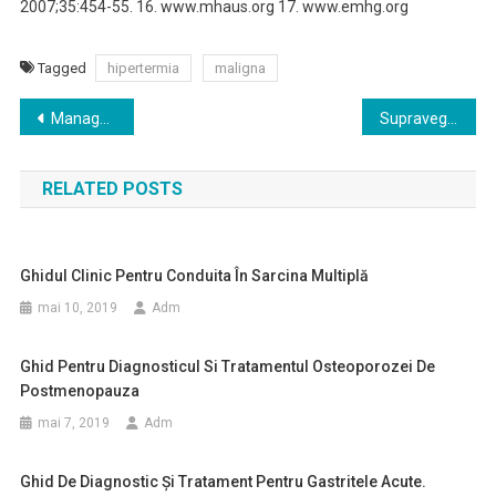
2007;35:454-55. 16. www.mhaus.org 17. www.emhg.org
Tagged
hipertermia
maligna
Navigare
Managementul greţurilor si vărsăturilor postoperatorii PONV
Supravegherea postanestezică
în
RELATED POSTS
articole
Ghidul Clinic Pentru Conduita În Sarcina Multiplă
mai 10, 2019
Adm
Ghid Pentru Diagnosticul Si Tratamentul Osteoporozei De
Postmenopauza
mai 7, 2019
Adm
Ghid De Diagnostic Şi Tratament Pentru Gastritele Acute.