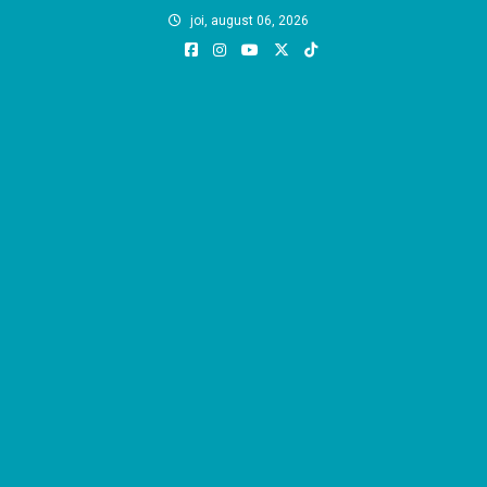
Skip
joi, august 06, 2026
to
content