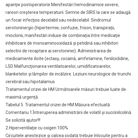
apariţie postoperatorie Menifestări hemodinamice severe,
rareori creşterea temperaturii. Semne de SIRS la care se adaugă
un focar infecţios decelabil sau nedecelabil. Sindromul
serotoninergic (hipertermie, confuzie, frison, transpiraţii,
mioclonii, manifestări induse de combinaţia între medicaţie
inhibitoare de monoaminooxidază şi petidină sau inhibitori
selectivi de recaptare ai serotoninei). Administrarea de
medicamente ilicite (ectasy, cocaină, amfetamine, fenilciclidine,
LSD Malfuncţionarea ventilatoarelor, umidificatoarelor,
blanketelor şi lămpilor de incălzire. Leziuni neurologice de trunchi
cerebral sau hipotalamus
Tratamentul crizei de HM Următoarele măsuri trebuie luate de
maximă urgenţă:
Tabelul 5. Tratamentul crizei de HM Măsura efectuată
Comentariu 1.Întreruperea administrării de volatil şi succinilcolină.
Se solicită ajutor!!!
2.Hiperventilaţie cu oxigen 100%
Circuitele anestezice şi calcea sodată trebuie înlocuite pentru a