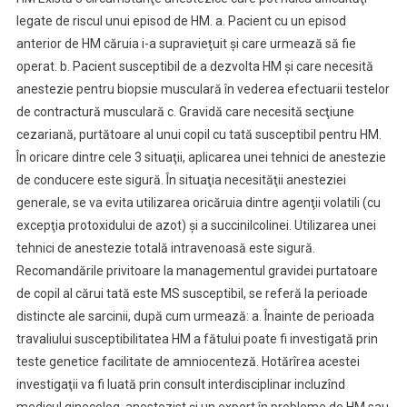
legate de riscul unui episod de HM. a. Pacient cu un episod
anterior de HM căruia i-a supravieţuit şi care urmează să fie
operat. b. Pacient susceptibil de a dezvolta HM şi care necesită
anestezie pentru biopsie musculară în vederea efectuarii testelor
de contractură musculară c. Gravidă care necesită secţiune
cezariană, purtătoare al unui copil cu tată susceptibil pentru HM.
În oricare dintre cele 3 situaţii, aplicarea unei tehnici de anestezie
de conducere este sigură. În situaţia necesităţii anesteziei
generale, se va evita utilizarea oricăruia dintre agenţii volatili (cu
excepţia protoxidului de azot) şi a succinilcolinei. Utilizarea unei
tehnici de anestezie totală intravenoasă este sigură.
Recomandările privitoare la managementul gravidei purtatoare
de copil al cărui tată este MS susceptibil, se referă la perioade
distincte ale sarcinii, după cum urmează: a. Înainte de perioada
travaliului susceptibilitatea HM a fătului poate fi investigată prin
teste genetice facilitate de amniocenteză. Hotărîrea acestei
investigaţii va fi luată prin consult interdisciplinar incluzînd