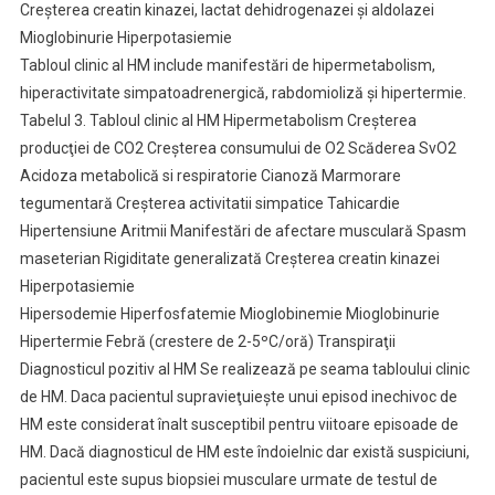
Creşterea creatin kinazei, lactat dehidrogenazei şi aldolazei
Mioglobinurie Hiperpotasiemie
Tabloul clinic al HM include manifestări de hipermetabolism,
hiperactivitate simpatoadrenergică, rabdomioliză şi hipertermie.
Tabelul 3. Tabloul clinic al HM Hipermetabolism Creşterea
producţiei de CO2 Creşterea consumului de O2 Scăderea SvO2
Acidoza metabolică si respiratorie Cianoză Marmorare
tegumentară Creşterea activitatii simpatice Tahicardie
Hipertensiune Aritmii Manifestări de afectare musculară Spasm
maseterian Rigiditate generalizată Creşterea creatin kinazei
Hiperpotasiemie
Hipersodemie Hiperfosfatemie Mioglobinemie Mioglobinurie
Hipertermie Febră (crestere de 2-5ºC/oră) Transpiraţii
Diagnosticul pozitiv al HM Se realizează pe seama tabloului clinic
de HM. Daca pacientul supravieţuieşte unui episod inechivoc de
HM este considerat înalt susceptibil pentru viitoare episoade de
HM. Dacă diagnosticul de HM este îndoielnic dar există suspiciuni,
pacientul este supus biopsiei musculare urmate de testul de