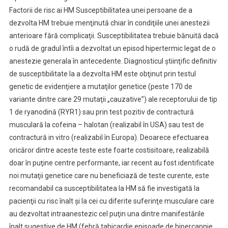
Factorii de risc ai HM Susceptibilitatea unei persoane de a
dezvolta HM trebuie menţinută chiar în condiţiile unei anestezii
anterioare fără complicaţii. Susceptibilitatea trebuie bănuită dacă
o rudă de gradul întîi a dezvoltat un episod hipertermic legat de o
anestezie generala în antecedente. Diagnosticul ştiinţific definitiv
de susceptibilitate la a dezvolta HM este obţinut prin testul
genetic de evidenţiere a mutaţilor genetice (peste 170 de
variante dintre care 29 mutaţii „cauzative”) ale receptorului de tip
1 de ryanodină (RYR1) sau prin test pozitiv de contractură
musculară la cofeina – halotan (realizabil în USA) sau test de
contractură in vitro (realizabil în Europa). Deoarece efectuarea
oricăror dintre aceste teste este foarte costisitoare, realizabilă
doar în puţine centre performante, iar recent au fost identificate
noi mutaţii genetice care nu beneficiază de teste curente, este
recomandabil ca susceptibilitatea la HM să fie investigată la
pacienţii cu risc înalt şi la cei cu diferite suferinţe musculare care
au dezvoltat intraanestezic cel puţin una dintre manifestările
înalt sugestive de HM (febră,tahicardie,episoade de hipercapnie