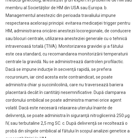
medicul ginecolog, anestezist şi un expert în probleme de HM sau
membru al Societăţilor de HM din USA sau Europa. b.
Managementul anestezic din perioada travaliului impune
respectarea aceloraşi principii: evitarea medicaţiei trigger pentru
HM, administrarea oricărei anestezii locoregionale, de conducere
sau blocuri centrale, utilizarea anesteziei generale cu o tehnică
intravenoasă totală (TIVA). Monitorizarea gravidei şi a fătului
este cea standard, cu recomandarea monitorizării temperaturii
centrale la gravidă. Nu se administrează dantrolen profilactic.
Dacă se impune inducţie în secvenţă rapidă, se prefera
rocuronium, iar cind acesta este contraindicat, se poate
administra chiar şi succinilcolină, care nu traversează bariera
placentară decât în cantităţi nesemnificative. După clamparea
cordonului ombilical se poate administra mamei orice agent
volatil. Dacă este necesară relaxarea uterului înainte de
delivrenţă, se poate administra în siguranţă nitroglicerină 250 μg
IV, sau terbutaline 2,5 mg SC. c. După delivrenţă se recoltează o
probă din sîngele ombilical al fătului în scopul analizei genetice a