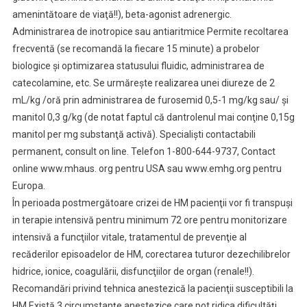
amenintătoare de viaţă!!), beta-agonist adrenergic.
Administrarea de inotropice sau antiaritmice Permite recoltarea
frecventă (se recomandă la fiecare 15 minute) a probelor
biologice şi optimizarea statusului fluidic, administrarea de
catecolamine, etc. Se urmăreşte realizarea unei diureze de 2
mL/kg /oră prin administrarea de furosemid 0,5-1 mg/kg sau/ şi
manitol 0,3 g/kg (de notat faptul că dantrolenul mai conţine 0,15g
manitol per mg substanţă activă). Specialişti contactabili
permanent, consult on line. Telefon 1-800-644-9737, Contact
online www.mhaus. org pentru USA sau www.emhg.org pentru
Europa.
În perioada postmergătoare crizei de HM pacienţii vor fi transpuşi
in terapie intensivă pentru minimum 72 ore pentru monitorizare
intensivă a funcţiilor vitale, tratamentul de prevenţie al
recăderilor episoadelor de HM, corectarea tuturor dezechilibrelor
hidrice, ionice, coagulării, disfuncţiilor de organ (renale!!).
Recomandări privind tehnica anestezică la pacienţii susceptibili la
HM Există 3 circumstanţe anestezice care pot ridica dificultăţi