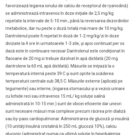
favorizează legarea ionului de calciu de receptorul de ryanodină)
se administrează intravenos în doze iniţiale de 2,5 mg/kg
repetate la intervale de 5-10 min., până la reversarea dezordinilor
metabolice, dar nu peste o doză totală mai mare de 10 mg/kg.
Dantrolenul poate fi repetat în doză de 1-2 mg/kg/zi în doze
divizate la 4 ore în urmatoarele 1-3 zile, şi apoi continuat per os
dacă este în continuare necesar Dantrolenul este condiţionat în
flacoane de 20 mg si trebuie dizolvat în apă distilată (20 mg
dantrolene la 60 mL apă distilată). Măsurile se iniţiază la o
temperatură internă peste 39 C şi sunt oprite la scăderea
temperaturii centrale sub 38,5 C. Măsurile externe (aplicaţii pe
tegumente) sau interne, (irigarea stomacului şi a vezicii urinare
cu lichide reci sau intravenos 15 mL/ kg soluţie salină
administrată în 10-15 min ) sunt de obicei eficiente dar uneori
sunt necesare măsuri mai complexe precum răcirea prin dializă
sau by-pass cardiopulmonar. Administrarea de glucoză şi insulină
(10 unităţi Insulină cristalină în 250 mL glucoză 10%), calciu
gluconic (administrat numai ca ultimă soluţie în hiperkalemia