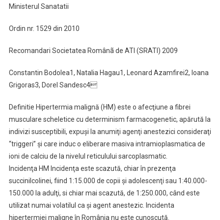
Ministerul Sanatatii
Malignã
Ordin nr. 1529 din 2010
Recomandari Societatea Românã de ATI (SRATI) 2009
Constantin Bodolea1, Natalia Hagau1, Leonard Azamfirei2, Ioana
Grigoras3, Dorel Sandesc4
Definitie Hipertermia malignă (HM) este o afecţiune a fibrei
musculare scheletice cu determinism farmacogenetic, apărută la
indivizi susceptibili, expuşi la anumiţi agenţi anestezici consideraţi
“triggeri” şi care induc o eliberare masiva intramioplasmatica de
ioni de calciu de la nivelul reticulului sarcoplasmatic.
Incidenţa HM Incidenţa este scazută, chiar în prezenţa
succinilcolinei, fiind 1:15.000 de copii şi adolescenţi sau 1:40.000-
150.000 la adulţi, si chiar mai scazută, de 1:250.000, când este
utilizat numai volatilul ca şi agent anestezic. Incidenta
hipertermiei maligne în România nu este cunoscută.