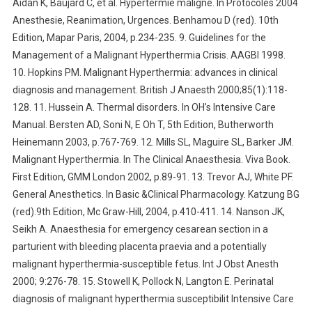
Aidan K, Baujard C, et al. Hypertermie maligne. In Protocoles 2004
Anesthesie, Reanimation, Urgences. Benhamou D (red). 10th
Edition, Mapar Paris, 2004, p.234-235. 9. Guidelines for the
Management of a Malignant Hyperthermia Crisis. AAGBI 1998.
10. Hopkins PM. Malignant Hyperthermia: advances in clinical
diagnosis and management. British J Anaesth 2000;85(1):118-
128. 11. Hussein A. Thermal disorders. In OH’s Intensive Care
Manual. Bersten AD, Soni N, E Oh T, 5th Edition, Butherworth
Heinemann 2003, p.767-769. 12. Mills SL, Maguire SL, Barker JM.
Malignant Hyperthermia. In The Clinical Anaesthesia. Viva Book.
First Edition, GMM London 2002, p.89-91. 13. Trevor AJ, White PF.
General Anesthetics. In Basic &Clinical Pharmacology. Katzung BG
(red).9th Edition, Mc Graw-Hill, 2004, p.410-411. 14. Nanson JK,
Seikh A. Anaesthesia for emergency cesarean section in a
parturient with bleeding placenta praevia and a potentially
malignant hyperthermia-susceptible fetus. Int J Obst Anesth
2000; 9:276-78. 15. Stowell K, Pollock N, Langton E. Perinatal
diagnosis of malignant hyperthermia susceptibilit Intensive Care