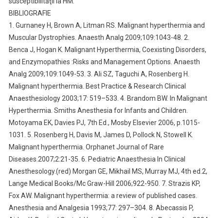
susceptibilităţii la HM.
BIBLIOGRAFIE
1. Gurnaney H, Brown A, Litman RS. Malignant hyperthermia and
Muscular Dystrophies. Anaesth Analg 2009;109:1043-48. 2.
Benca J, Hogan K. Malignant Hyperthermia, Coexisting Disorders,
and Enzymopathies :Risks and Management Options. Anaesth
Analg 2009;109:1049-53. 3. Ali SZ, Taguchi A, Rosenberg H.
Malignant hyperthermia. Best Practice & Research Clinical
Anaesthesiology 2003;17: 519–533. 4. Brandom BW. In Malignant
Hyperthermia. Smiths Anesthesia for Infants and Children.
Motoyama EK, Davies PJ, 7th Ed., Mosby Elsevier 2006, p.1015-
1031. 5. Rosenberg H, Davis M, James D, Pollock N, Stowell K.
Malignant hyperthermia. Orphanet Journal of Rare
Diseases.2007;2:21-35. 6. Pediatric Anaesthesia In Clinical
Anesthesology.(red) Morgan GE, Mikhail MS, Murray MJ, 4th ed.2,
Lange Medical Books/Mc Graw-Hill 2006;922-950. 7. Strazis KP,
Fox AW. Malignant hyperthermia: a review of published cases.
Anesthesia and Analgesia 1993;77: 297–304. 8. Abecassis P,