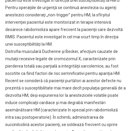
pacientul este investigat în direcţia unei susceptibilităţi la HM b.
Pentru operaţiile de urgenţă se continuă anestezia cu agenţi
anestezici consideraţi „non-trigger” pentru HM, la sfîrşitul
intervenţiei pacientul este monitorizat in terapie intensivă
deoarece rabdomioliza apare frecvent la pacienţii care dezvoltă
RMIS. Pacientul este investigat în cel mai scurt timp în direcţia
unei susceptibilităţi la HM.
Distrofia musculară Duchenne şi Becker, afecţiuni cauzate de
mutaţii recesive legate de cromozomul X, caracterizate prin
pierderea totală sau parţială a integrităţii sarcolemice, au fost
socotite ca fiind factori de risc semnificativi pentru apariţia HM.
Recent se consideră că pacienţii purtători ai acestor defecte nu
prezintă o susceptibilitate mai mare decît populaţia generală de a
dezvolta HM, deşi expunerea lor la anestezicele volatile poate
induce complicaţii cardiace şi mai degrabă manifestări
asemănătoare HM (caracterizate în special prin rabdomioliză
intra sau postoperatorie). În schimb, administrarea de
succinilcolină acestor pacienţi, se soldează frecvent cu oprire