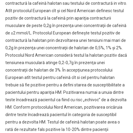
contractură la cafeină halotan sau testului de contractură in vitro.
Atît protocolul European cît şi cel Nord American definesc testul
pozitiv de contractură la cafeină prin apariţia contracturii
musculare de peste 0,2g în prezenţa unei concentraţii de cafeină
de ≤2 mmol/L. Protocolul European defineşte testul pozitiv de
contractură la halotan prin dezvoltarea unei tensiuni mai mari de
0,2g în prezenţa unei concentraţii de halotan de 0,5%, 1% şi 2%.
Protocolul Nord American consideră testul la halotan pozitiv dacă
tensiunea musculară atinge 0,2-0,7g în prezenţa unei
concentraţii de halotan de 3%. În accepţiunea protocolului
European atît testul pentru cafeină cît si cel pentru halotan
trebuie să fie pozitive pentru a defini starea de susceptibilitate a
pacientului pentru apariţia HM. Pozitivarea numai a unuia dintre
teste încadrează pacientul ca fiind cu risc „echivoc” de a dezvolta
HM. Conform protocolului Nord American, pozitivarea oricăruia
dintre teste încadrează pacientul în categoria de susceptibil
pentru a dezvolta HM. Testul de cafeină halotan poate avea o
rată de rezultate fals pozitive la 10-20% dintre pacienţii