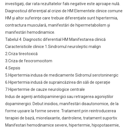
investigaţi, dar rata rezultatelor fals negative este aproape nulă.
Diagnosticul diferenţial al crizei de HM Elementele clinice comune
HM şi altor suferinţe care trebuie diferenţiate sunt hipertermia,
contractura musculară, manifestări de hipermetabolism şi
manifestări hemodinamice.
Tabelul 4. Diagnostic diferential HM Manifestarea clinică
Caracteristicile clinice 1.Sindromul neuroleptic malign
2.Criza tireotoxică
3.Criza de feocromocitom
4.Sepsis
5.Hipertermia indusa de medicamente Sidromul serotoninergic
6.Hipertermia indusă de supraincăzirea din săli de operaţie
7.Hipertermie de cauze neurologice centrale
Indus de agenţi antidopaminergici sau retragerea agoniştilor
dopaminergici. Debut insidios, manifestări disautonomice, de la
forme uşoare la forme severe. Tratament prin reintroducerea
terapiei de bază, miorelaxante, dantrolene, tratament suportiv.
Manifestari hemodinamice severe, hipertermie, hipopotasemie,