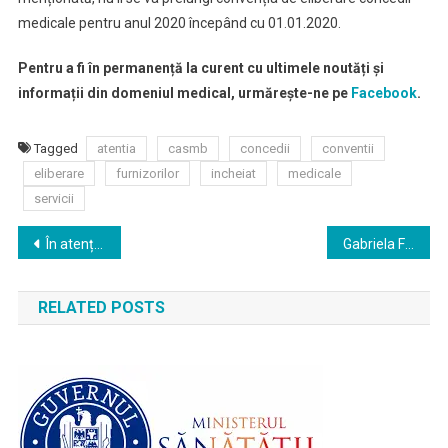
medicale pentru anul 2020 începând cu 01.01.2020.
Pentru a fi în permanență la curent cu ultimele noutăți și
informații din domeniul medical, urmărește-ne pe
Facebook
.
Tagged
atentia
casmb
concedii
conventii
eliberare
furnizorilor
incheiat
medicale
servicii
Navigare
În atenția medicilor de familie și a medicilor specialiști din ambulatoriul de specialitate aflați în relație contractuală cu CASMB
Gabriela Firea estimează că lucrările la construcţia Spitalului Metropolitan vor fi demarate în prima parte a anului viitor
în
RELATED POSTS
articole