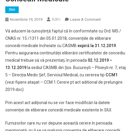
Stiri
Adm
On
Noiembrie 19, 2019
Leave A Comment
În
Vă aducem la cunoștință faptul că în conformitate cu Ord. MS /
Atenția
CNAS nr. 15 /1311 din 05.01.2018, convențiile de eliberare
Furnizorilor
concedii medicale încheiate cu CASMB
expiră la 31.12.2019
.
De
Pentru asigurarea continuității eliberării certificatelor de concediu
Servicii
Medicale
medical trebuie să vă prezentați, în perioada
02.12.2019 –
Care
13.12.2019
la sediul CASMB din Șos. București – Ploiești nr. 7, etaj
Au
5 – Direcția Medic Șef, Serviciul Medical, cu cererea tip
CCM1
Încheiat
(vezi fișiere atașat – CCM 1 Cerere pt act aditional de prelungire
Cu
2019.doc)
CASMB
Convenții
Prin acest act adițional nu se vor face modificări la datele
De
convenției de eliberare concedii medicale existente în SIUI.
Eliberare
Concedii
Furnizorilor care nu vor depune această cerere în perioada
Medicale
menționată, nu li se va prelungi convenția de eliberare concedii