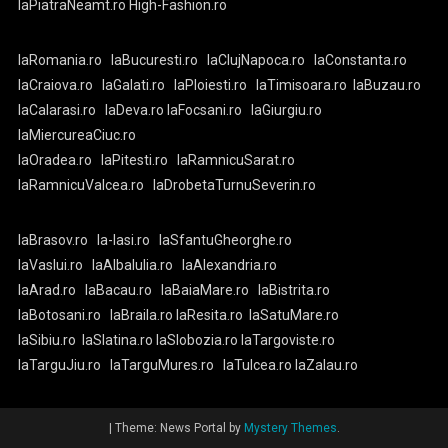
laPiatraNeamt.ro
High-Fashion.ro
laRomania.ro
laBucuresti.ro
laClujNapoca.ro
laConstanta.ro
laCraiova.ro
laGalati.ro
laPloiesti.ro
laTimisoara.ro
laBuzau.ro
laCalarasi.ro
laDeva.ro
laFocsani.ro
laGiurgiu.ro
laMiercureaCiuc.ro
laOradea.ro
laPitesti.ro
laRamnicuSarat.ro
laRamnicuValcea.ro
laDrobetaTurnuSeverin.ro
laBrasov.ro
la-Iasi.ro
laSfantuGheorghe.ro
laVaslui.ro
laAlbaIulia.ro
laAlexandria.ro
laArad.ro
laBacau.ro
laBaiaMare.ro
laBistrita.ro
laBotosani.ro
laBraila.ro
laResita.ro
laSatuMare.ro
laSibiu.ro
laSlatina.ro
laSlobozia.ro
laTargoviste.ro
laTarguJiu.ro
laTarguMures.ro
laTulcea.ro
laZalau.ro
|
Theme: News Portal by
Mystery Themes
.