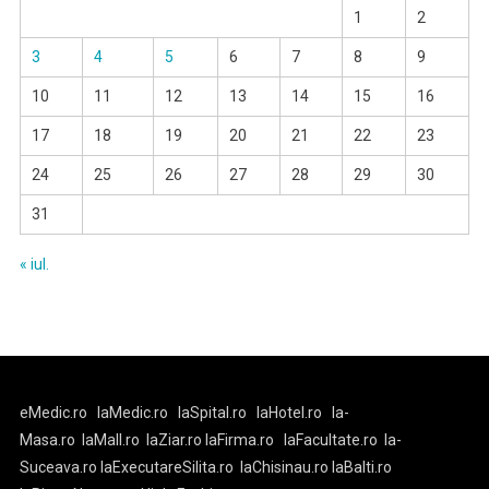
1
2
3
4
5
6
7
8
9
10
11
12
13
14
15
16
17
18
19
20
21
22
23
24
25
26
27
28
29
30
31
« iul.
eMedic.ro
laMedic.ro
laSpital.ro
laHotel.ro
la-
Masa.ro
laMall.ro
laZiar.ro
laFirma.ro
laFacultate.ro
la-
Suceava.ro
laExecutareSilita.ro
laChisinau.ro
laBalti.ro