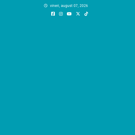
Skip
vineri, august 07, 2026
to
content