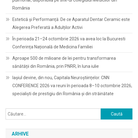
pulmonar, disponibilă pe site-ul Colegiului Medicilor din
România
Estetică și Performanță: De ce Aparatul Dentar Ceramic este
Alegerea Preferată a Adulților Activi
În perioada 21–24 octombrie 2026 va avea loc la Bucuresti
Conferința Națională de Medicina Familiei
Aproape 500 de milioane de lei pentru transformarea
sănătății din România, prin PNRR, în luna iulie
Iașiul devine, din nou, Capitala Neuroștiințelor. CNN
CONFERENCE 2026 va reuni în perioada 8–10 octombrie 2026,
specialiști de prestigiu din România și din străinătate
Caută
după:
ARHIVE