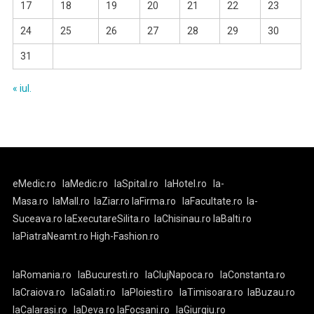
17
18
19
20
21
22
23
24
25
26
27
28
29
30
31
« iul.
eMedic.ro
laMedic.ro
laSpital.ro
laHotel.ro
la-
Masa.ro
laMall.ro
laZiar.ro
laFirma.ro
laFacultate.ro
la-
Suceava.ro
laExecutareSilita.ro
laChisinau.ro
laBalti.ro
laPiatraNeamt.ro
High-Fashion.ro
laRomania.ro
laBucuresti.ro
laClujNapoca.ro
laConstanta.ro
laCraiova.ro
laGalati.ro
laPloiesti.ro
laTimisoara.ro
laBuzau.ro
laCalarasi.ro
laDeva.ro
laFocsani.ro
laGiurgiu.ro