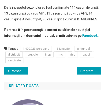
De la începutul sezonului au fost confirmate 114 cazuri de gripă:
13 cazuri gripă cu virus AH1, 11 cazuri gripă cu virus AH3, 14
cazuri gripă A nesubtipat, 76 cazuri gripă cu virus B. AGERPRES
Pentru a fi în permanență la curent cu ultimele noutăți și
informații din domeniul medical, urmărește-ne pe
Facebook
.
Tagged
1.400.723 persoane
5 ianuarie
antigripal
distribuit
grupele
insp
ms
risc
vaccin
vaccinate
Navigare
România este codaşă în UE la screening-ul pentru cancerul mamar
Program pilot pentru pacienții cu tuberculoză
în
RELATED POSTS
articole