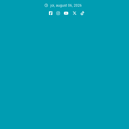
Skip
joi, august 06, 2026
to
content