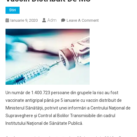
Stiri
Adm
On
Ianuarie 9, 2020
Leave A Comment
INSP:
1.400.723
Persoane
Din
Grupele
La
Risc,
Vaccinate
Antigripal
Până
Un număr de 1.400.723 persoane din grupele la risc au fost
Pe
vaccinate antigripal până pe 5 ianuarie cu vaccin distribuit de
5
Ministerul Sănătăţii, potrivit unei informări a Centrului Naţional de
Ianuarie
Supraveghere şi Control al Bolilor Transmisibile din cadrul
Cu
Institutului Naţional de Sănătate Publică.
Vaccin
Distribuit