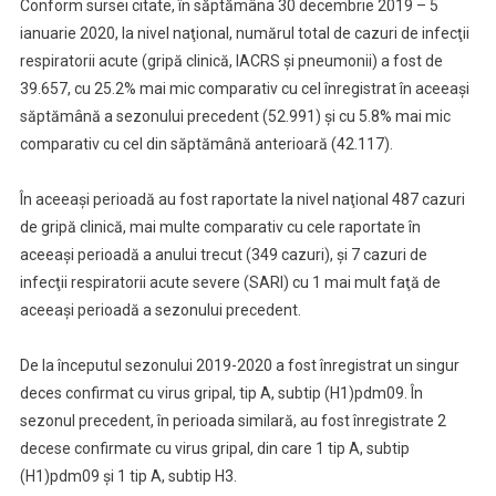
Conform sursei citate, în săptămâna 30 decembrie 2019 – 5
De
ianuarie 2020, la nivel naţional, numărul total de cazuri de infecţii
MS
respiratorii acute (gripă clinică, IACRS şi pneumonii) a fost de
39.657, cu 25.2% mai mic comparativ cu cel înregistrat în aceeaşi
săptămână a sezonului precedent (52.991) şi cu 5.8% mai mic
comparativ cu cel din săptămână anterioară (42.117).
În aceeaşi perioadă au fost raportate la nivel naţional 487 cazuri
de gripă clinică, mai multe comparativ cu cele raportate în
aceeaşi perioadă a anului trecut (349 cazuri), şi 7 cazuri de
infecţii respiratorii acute severe (SARI) cu 1 mai mult faţă de
aceeaşi perioadă a sezonului precedent.
De la începutul sezonului 2019-2020 a fost înregistrat un singur
deces confirmat cu virus gripal, tip A, subtip (H1)pdm09. În
sezonul precedent, în perioada similară, au fost înregistrate 2
decese confirmate cu virus gripal, din care 1 tip A, subtip
(H1)pdm09 şi 1 tip A, subtip H3.