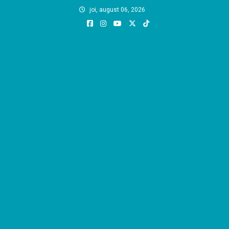
Skip
joi, august 06, 2026
to
content