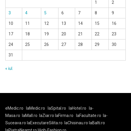
1
2
3
4
5
6
7
8
9
10
11
12
13
14
15
16
17
18
19
20
21
22
23
24
25
26
27
28
29
30
31
« iul.
eMedic.ro
laMedic.ro
laSpital.ro
laHotel.ro
la-
Masa.ro
laMall.ro
laZiar.ro
laFirma.ro
laFacultate.ro
la-
Suceava.ro
laExecutareSilita.ro
laChisinau.ro
laBalti.ro
laPiatraNeamt.ro
High-Fashion.ro