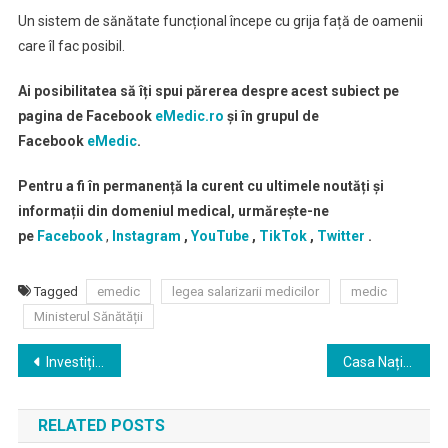
Un sistem de sănătate funcțional începe cu grija față de oamenii
care îl fac posibil.
Ai posibilitatea să îți spui părerea despre acest subiect pe
pagina de Facebook
eMedic.ro
și în grupul de
Facebook
eMedic
.
Pentru a fi în permanență la curent cu ultimele noutăți și
informații din domeniul medical, urmărește-ne
pe
Facebook
,
Instagram
,
YouTube
,
TikTok
,
Twitter
.
Tagged
emedic
legea salarizarii medicilor
medic
Ministerul Sănătății
Navigare
Investiții majore în sănătate: Centru Chirurgical Cardiovascular nou si Centru de Arși la Târgu Mureș
Casa Națională de Asigurări de Sănătate propune partenerilor din industria farmaceutică un nou model de stabilire a prețurilor și de rambursare a medicamentelor, inspirat din modelul german
în
RELATED POSTS
articole