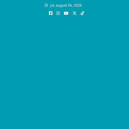
Skip
joi, august 06, 2026
to
content