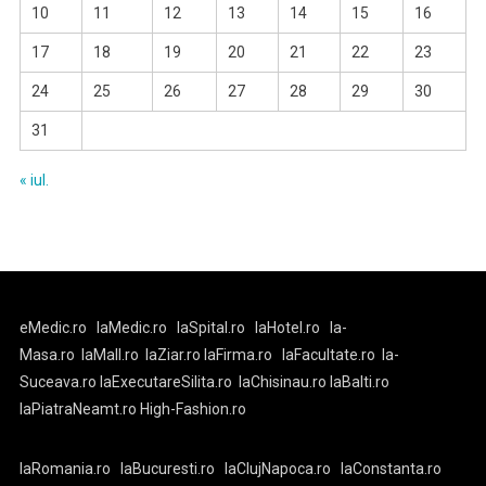
10
11
12
13
14
15
16
17
18
19
20
21
22
23
24
25
26
27
28
29
30
31
« iul.
eMedic.ro
laMedic.ro
laSpital.ro
laHotel.ro
la-
Masa.ro
laMall.ro
laZiar.ro
laFirma.ro
laFacultate.ro
la-
Suceava.ro
laExecutareSilita.ro
laChisinau.ro
laBalti.ro
laPiatraNeamt.ro
High-Fashion.ro
laRomania.ro
laBucuresti.ro
laClujNapoca.ro
laConstanta.ro