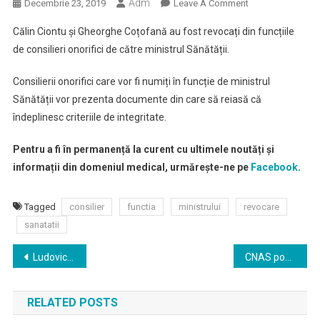
Adm
On
Decembrie 23, 2019
Leave A Comment
Revocare
Călin Ciontu și Gheorghe Coțofană au fost revocați din funcțiile
Din
de consilieri onorifici de către ministrul Sănătății.
Funcția
De
Consilierii onorifici care vor fi numiți în funcție de ministrul
Consilier
Sănătății vor prezenta documente din care să reiasă că
Ai
îndeplinesc criteriile de integritate.
Ministrului
Sănătății
Pentru a fi în permanență la curent cu ultimele noutăți și
informații din domeniul medical, urmărește-ne pe
Facebook
.
Tagged
consilier
functia
ministrului
revocare
sanatatii
Navigare
Ludovic Orban: Raportat la 2019, bugetul Ministerului Sănătăţii creşte foatre mult; sindicaliştii sunt supăraţi că am umblat la spor
CNAS poate asigura tratamentele pentru pacienţii cu amiotrofie spinală
în
RELATED POSTS
articole