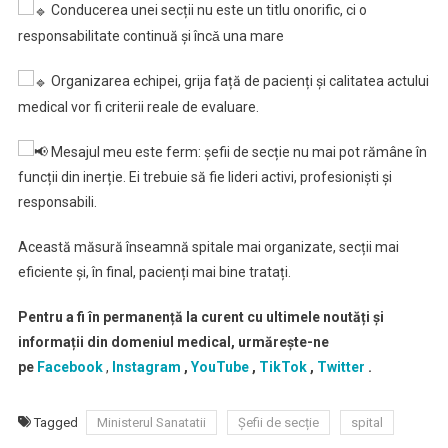
Conducerea unei secții nu este un titlu onorific, ci o
responsabilitate continuă și încǎ una mare
Organizarea echipei, grija față de pacienți și calitatea actului
medical vor fi criterii reale de evaluare.
Mesajul meu este ferm: șefii de secție nu mai pot rămâne în
funcții din inerție. Ei trebuie să fie lideri activi, profesioniști și
responsabili.
Această măsură înseamnă spitale mai organizate, secții mai
eficiente și, în final, pacienți mai bine tratați.
Pentru a fi în permanență la curent cu ultimele noutăți și
informații din domeniul medical, urmărește-ne
pe
Facebook
,
Instagram
,
YouTube
,
TikTok
,
Twitter
.
Tagged
Ministerul Sanatatii
Șefii de secție
spital