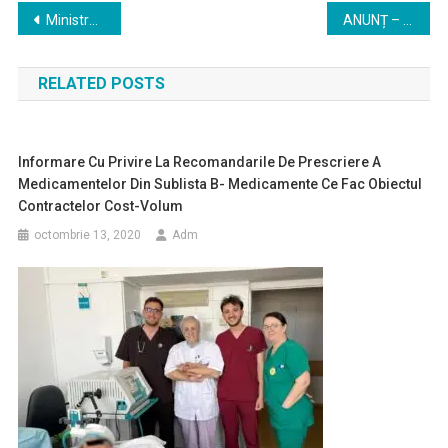
Navigare
Ministrul Sănătății, Alexandru Rogobete, a declarat că legislația va fi modificată astfel încât medicii angajați în spitalele publice să-și facă contractele cu Casa Națională de Asigurări de Sănătate prioritar în mediul public
ANUNȚ – Privind serviciile medicale acordate de către furnizorii aflați în contract cu CAS
în
RELATED POSTS
articole
Informare Cu Privire La Recomandarile De Prescriere A
Medicamentelor Din Sublista B- Medicamente Ce Fac Obiectul
Contractelor Cost-Volum
octombrie 13, 2020
Adm