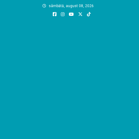
Skip
sâmbătă, august 08, 2026
to
content