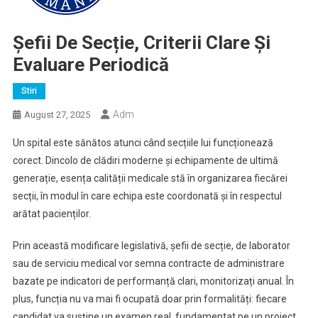
Șefii De Secție, Criterii Clare Și
Evaluare Periodică
Stiri
Adm
August 27, 2025
Un spital este sănătos atunci când secțiile lui funcționează
corect. Dincolo de clădiri moderne și echipamente de ultimă
generație, esența calității medicale stă în organizarea fiecărei
secții, în modul în care echipa este coordonată și în respectul
arătat pacienților.
Prin această modificare legislativă, șefii de secție, de laborator
sau de serviciu medical vor semna contracte de administrare
bazate pe indicatori de performanță clari, monitorizați anual. În
plus, funcția nu va mai fi ocupată doar prin formalități: fiecare
candidat va susține un examen real, fundamentat pe un proiect