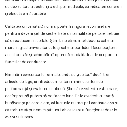
de dezvoltare a secției și a echipei medicale, cu indicatori concreți
și obiective măsurabile.
Calitatea universitarǎ nu mai poate fi singura recomandare
pentru a deveni șef de secție. Este o normalitate pe care trebuie
să o readucem în spitale. Știm bine că nu întotdeauna cel mai
mare în grad universitar este și cel mai bun lider. Recunoaștem
acest adevăr și schimbăm împreună modalitatea de ocupare a
funcțiilor de conducere.
Eliminăm concursurile formale, unde se „recitau” două-trei
articole de lege, și introducem criterii minime, criterii de
performanță și evaluare continuǎ. Știu că rezistența este mare,
dar împreună putem să ne facem bine. Este evident, cu toată
bunăvoința pe care o am, că lucrurile nu mai pot continua așa și
că trebuie să punem capăt unui obicei care a funcționat doar în
avantajul unora.