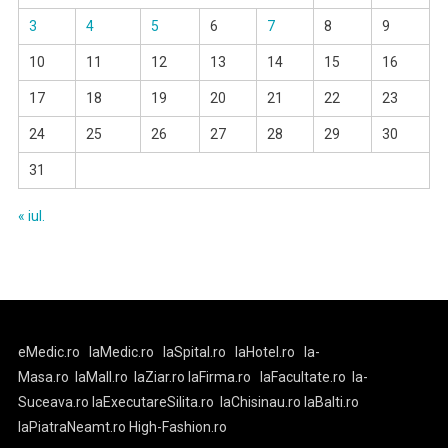
3
4
5
6
7
8
9
10
11
12
13
14
15
16
17
18
19
20
21
22
23
24
25
26
27
28
29
30
31
« iul.
eMedic.ro
laMedic.ro
laSpital.ro
laHotel.ro
la-
Masa.ro
laMall.ro
laZiar.ro
laFirma.ro
laFacultate.ro
la-
Suceava.ro
laExecutareSilita.ro
laChisinau.ro
laBalti.ro
laPiatraNeamt.ro
High-Fashion.ro