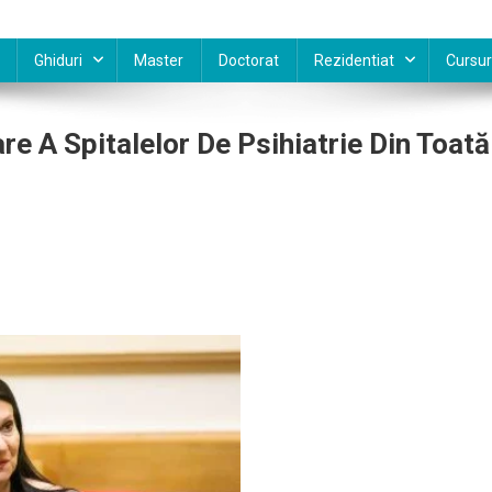
Ghiduri
Master
Doctorat
Rezidentiat
Cursur
re A Spitalelor De Psihiatrie Din Toată
r