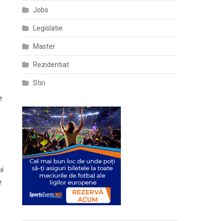
Jobs
Legislatie
Master
Rezidentiat
Stiri
e
ii
e