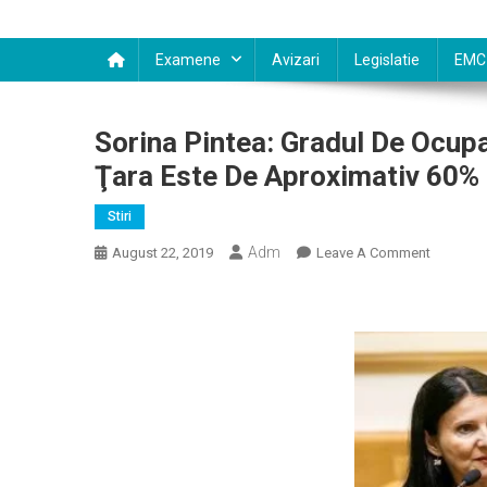
Examene
Avizari
Legislatie
EMC
Sorina Pintea: Gradul De Ocupa
Ţara Este De Aproximativ 60%
Stiri
Adm
On
August 22, 2019
Leave A Comment
Sorina
Pintea:
Gradul
De
Ocupare
A
Spitalelo
De
Psihiatrie