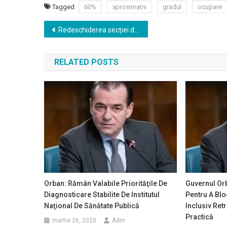
Tagged
60%
aproximativ
gradul
ocupare
Navigare
Redeschiderea secției de ortopedie pediatrică din cadrul Spitalului Clinic de Urgență Copii „Grigore Alexandrescu”
în
RELATED POSTS
articole
Orban: Rămân Valabile Priorităţile De
Guvernul Or
Diagnosticare Stabilite De Institutul
Pentru A Blo
Naţional De Sănătate Publică
Inclusiv Ret
Practică
martie 26, 2020
Adm