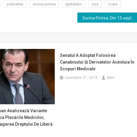
psihiatrie
sorina pintea
spitalelor
tara
toata
Sorina Pintea: Din 15 septembrie, fiecare spital judeţean va fi obligat să aibă un centru de prelevare organe
Senatul A Adoptat Folosirea
Canabisului Şi Derivatelor Acestuia În
Scopuri Medicale
noiembrie 27, 2019
Adm
ban Analizează Variante
ca Plecările Medicilor,
ragerea Dreptului De Liberă