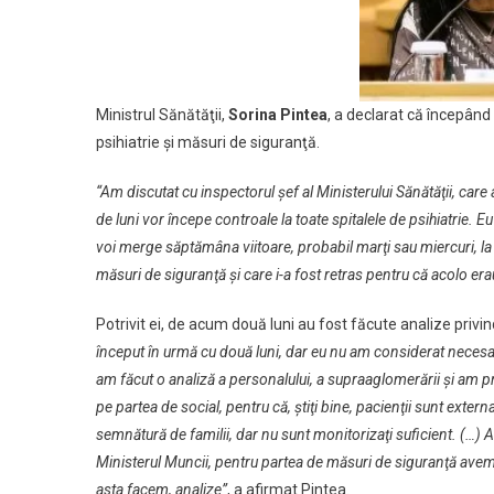
Din
Toată
Ţara
Este
Ministrul Sănătăţii,
Sorina Pintea
, a declarat că începând
De
Aproxima
psihiatrie şi măsuri de siguranţă.
60%
“Am discutat cu inspectorul şef al Ministerului Sănătăţii, care 
de luni vor începe controale la toate spitalele de psihiatrie. 
voi merge săptămâna viitoare, probabil marţi sau miercuri, la 
măsuri de siguranţă şi care i-a fost retras pentru că acolo er
Potrivit ei, de acum două luni au fost făcute analize priv
început în urmă cu două luni, dar eu nu am considerat necesar
am făcut o analiză a personalului, a supraaglomerării şi am 
pe partea de social, pentru că, ştiţi bine, pacienţii sunt extern
semnătură de familii, dar nu sunt monitorizaţi suficient. (…)
Ministerul Muncii, pentru partea de măsuri de siguranţă avem t
asta facem, analize”
, a afirmat Pintea.