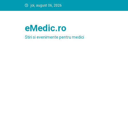
Skip
joi, august 06, 2026
to
content
eMedic.ro
Stiri si evenimente pentru medici