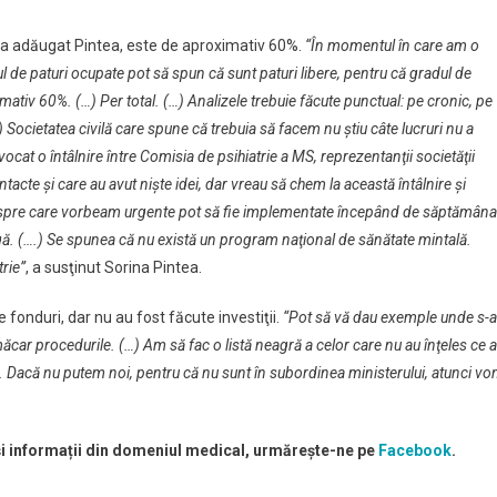
a, a adăugat Pintea, este de aproximativ 60%.
“În momentul în care am o
rul de paturi ocupate pot să spun că sunt paturi libere, pentru că gradul de
imativ 60%. (…) Per total. (…) Analizele trebuie făcute punctual: pe cronic, pe
 Societatea civilă care spune că trebuia să facem nu ştiu câte lucruri nu a
at o întâlnire între Comisia de psihiatrie a MS, reprezentanţii societăţii
ontacte şi care au avut nişte idei, dar vreau să chem la această întâlnire şi
e despre care vorbeam urgente pot să fie implementate începând de săptămâna
eleagă. (….) Se spunea că nu există un program naţional de sănătate mintală.
trie”
, a susţinut Sorina Pintea.
e fonduri, dar nu au fost făcute investiţii.
“Pot să vă dau exemple unde s-
măcar procedurile. (…) Am să fac o listă neagră a celor care nu au înţeles ce 
ua. Dacă nu putem noi, pentru că nu sunt în subordinea ministerului, atunci v
 și informații din domeniul medical, urmărește-ne pe
Facebook
.