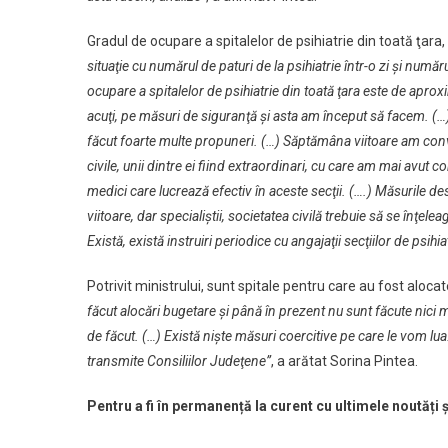
Gradul de ocupare a spitalelor de psihiatrie din toată ţar
situaţie cu numărul de paturi de la psihiatrie într-o zi şi numă
ocupare a spitalelor de psihiatrie din toată ţara este de aprox
acuţi, pe măsuri de siguranţă şi asta am început să facem. (…)
făcut foarte multe propuneri. (…) Săptămâna viitoare am convoc
civile, unii dintre ei fiind extraordinari, cu care am mai avut c
medici care lucrează efectiv în aceste secţii. (….) Măsuril
viitoare, dar specialiştii, societatea civilă trebuie să se înţ
Există, există instruiri periodice cu angajaţii secţiilor de psihia
Potrivit ministrului, sunt spitale pentru care au fost alocat
făcut alocări bugetare şi până în prezent nu sunt făcute nici 
de făcut. (…) Există nişte măsuri coercitive pe care le vom l
transmite Consiliilor Judeţene”
, a arătat Sorina Pintea.
Pentru a fi în permanență la curent cu ultimele noutăți