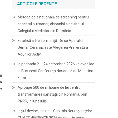
ARTICOLE RECENTE
Metodologia națională de screening pentru
cancerul pulmonar, disponibilă pe site-ul
Colegiului Medicilor din România
Estetică și Performanță: De ce Aparatul
Dentar Ceramic este Alegerea Preferată a
Adulților Activi
În perioada 21–24 octombrie 2026 va avea loc
la Bucuresti Conferința Națională de Medicina
au
Familiei
au
Aproape 500 de milioane de lei pentru
om
transformarea sănătății din România, prin
PNRR, în luna iulie
Iașiul devine, din nou, Capitala Neuroștiințelor.
CNN CONFERENCE 2026 va reuni în perioada