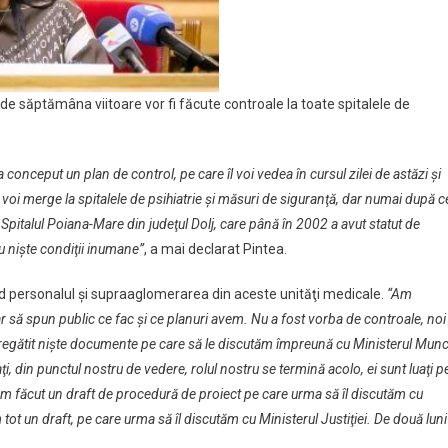
 de săptămâna viitoare vor fi făcute controale la toate spitalele de
tiv
a conceput un plan de control, pe care îl voi vedea în cursul zilei de astăzi şi
Eu voi merge la spitalele de psihiatrie şi măsuri de siguranţă, dar numai după c
Spitalul Poiana-Mare din judeţul Dolj, care până în 2002 a avut statut de
au nişte condiţii inumane”
, a mai declarat Pintea.
ind personalul şi supraaglomerarea din aceste unităţi medicale.
“Am
 să spun public ce fac şi ce planuri avem. Nu a fost vorba de controale, noi
pregătit nişte documente pe care să le discutăm împreună cu Ministerul Munc
aţi, din punctul nostru de vedere, rolul nostru se termină acolo, ei sunt luaţi p
 Am făcut un draft de procedură de proiect pe care urma să îl discutăm cu
ot un draft, pe care urma să îl discutăm cu Ministerul Justiţiei. De două luni