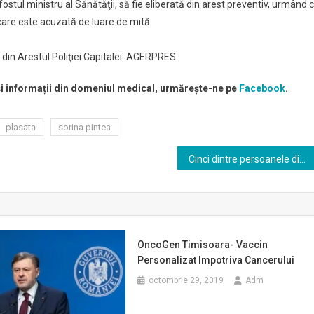
fostul ministru al Sănătăţii, să fie eliberată din arest preventiv, urmând 
n care este acuzată de luare de mită.
ă din Arestul Poliţiei Capitalei. AGERPRES
 și informații din domeniul medical, urmărește-ne pe
Facebook
.
plasata
sorina pintea
Cinci dintre persoanele diagnosticate cu infecţie cu COVID-19 în România au fost declarate vindecate
OncoGen Timisoara- Vaccin
Personalizat Impotriva Cancerului
octombrie 29, 2019
Adm