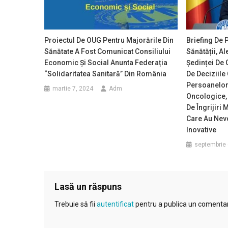
Proiectul De OUG Pentru Majorările Din
Briefing De 
Sănătate A Fost Comunicat Consiliului
Sănătății, Al
Economic Și Social Anunta Federația
Ședinței De 
“Solidaritatea Sanitară” Din România
De Deciziile 
Persoanelor 
martie 7, 2024
Adm
Oncologice, 
De Îngrijiri 
Care Au Nev
Inovative
septembrie 
Lasă un răspuns
Trebuie să fii
autentificat
pentru a publica un comentar