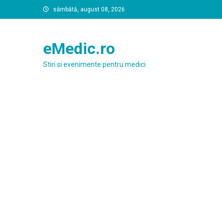
Skip
sâmbătă, august 08, 2026
to
content
eMedic.ro
Stiri si evenimente pentru medici