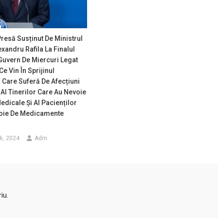
Presă Susținut De Ministrul
exandru Rafila La Finalul
Guvern De Miercuri Legat
Ce Vin În Sprijinul
Care Suferă De Afecțiuni
Al Tinerilor Care Au Nevoie
Medicale Și Al Pacienților
oie De Medicamente
6, 2024
Adm
iu.