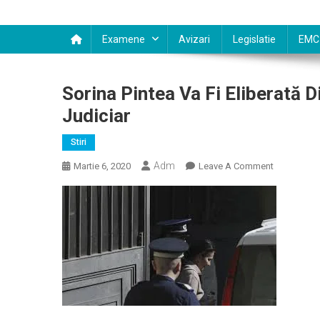
Examene
Avizari
Legislatie
EMC
Sorina Pintea Va Fi Eliberată D
Judiciar
Stiri
Adm
On
Martie 6, 2020
Leave A Comment
Sorina
Pintea
Va
Fi
Eliberată
Din
Arest
Şi
Plasată