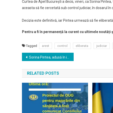
Curtea de Apel Bucureşti a decis, vineri, ca Sorina Pintea, 
Sub
aceasta să fie cercetată sub control judiciar, în dosarul î
Control
Judiciar
Decizia este definitivă, iar Pintea urmează să fie eliberat
Pentru a fi în permanență la curent cu ultimele noutăți
Tagged
arest
control
eliberata
judiciar
Navigare
Sorina Pintea, adusă în instanţă fără cătuşe la mâini
în
RELATED POSTS
articole