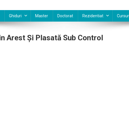
Ghiduri
Master
Doctorat
Rezidentiat
Cursur
in Arest Şi Plasată Sub Control