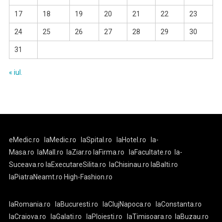
17
18
19
20
21
22
23
24
25
26
27
28
29
30
31
« iul.
eMedic.ro
laMedic.ro
laSpital.ro
laHotel.ro
la-
Masa.ro
laMall.ro
laZiar.ro
laFirma.ro
laFacultate.ro
la-
Suceava.ro
laExecutareSilita.ro
laChisinau.ro
laBalti.ro
laPiatraNeamt.ro
High-Fashion.ro
laRomania.ro
laBucuresti.ro
laClujNapoca.ro
laConstanta.ro
laCraiova.ro
laGalati.ro
laPloiesti.ro
laTimisoara.ro
laBuzau.ro