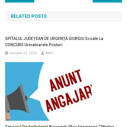
în
RELATED POSTS
articole
SPITALUL JUDEȚEAN DE URGENȚĂ GIURGIU Scoate La
CONCURS Urmatoarele Posturi:
ianuarie 23, 2020
Adm
Serviciul De Ambulanță București-Ilfov Angajeaza 7 Medici