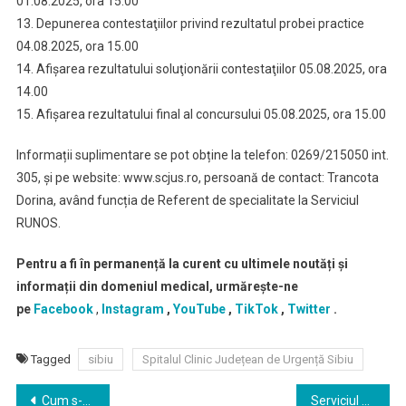
01.08.2025, ora 15.00
13. Depunerea contestaţiilor privind rezultatul probei practice
04.08.2025, ora 15.00
14. Afişarea rezultatului soluţionării contestaţiilor 05.08.2025, ora
14.00
15. Afişarea rezultatului final al concursului 05.08.2025, ora 15.00
Informații suplimentare se pot obține la telefon: 0269/215050 int.
305, și pe website: www.scjus.ro, persoană de contact: Trancota
Dorina, având funcția de Referent de specialitate la Serviciul
RUNOS.
Pentru a fi în permanență la curent cu ultimele noutăți și
informații din domeniul medical, urmărește-ne
pe
Facebook
,
Instagram
,
YouTube
,
TikTok
,
Twitter
.
Tagged
sibiu
Spitalul Clinic Județean de Urgență Sibiu
Navigare
Cum s-a schimbat uniforma medicală de-a lungul timpului
Serviciul de Ambulanță București-Ilfov angajeaza medici specialisti medicină de urgență si medici specialisti specialitatea pediatrie