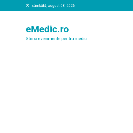
Skip
sâmbătă, august 08, 2026
to
content
eMedic.ro
Stiri si evenimente pentru medici