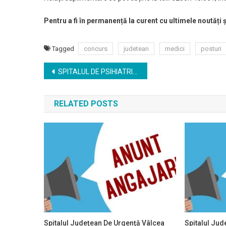
Pentru a fi în permanență la curent cu ultimele noutăți
Tagged
concurs
judetean
medici
posturi
Navigare
SPITALUL DE PSIHIATRIE TULGHEȘ (JUDEȚUL HARGHITA) scoate la CONCURS urmatoarele posturi:
în
RELATED POSTS
articole
Spitalul Judeţean De Urgenţă Vâlcea
Spitalul Jud