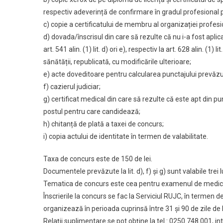
Postu
respectiv adeverință de confirmare în gradul profesional pe
c) copie a certificatului de membru al organizației profesi
d) dovada/înscrisul din care să rezulte că nu i-a fost aplicat
art. 541 alin. (1) lit. d) ori e), respectiv la art. 628 alin. (
sănătății, republicată, cu modificările ulterioare;
e) acte doveditoare pentru calcularea punctajului prevăzut 
f) cazierul judiciar;
g) certificat medical din care să rezulte că este apt din pu
postul pentru care candidează;
h) chitanță de plată a taxei de concurs;
i) copia actului de identitate în termen de valabilitate.
Taxa de concurs este de 150 de lei.
Documentele prevăzute la lit. d), f) și g) sunt valabile trei 
Tematica de concurs este cea pentru examenul de medic spec
Înscrierile la concurs se fac la Serviciul RUJC, în termen d
organizează în perioada cuprinsă între 31 și 90 de zile de
Relații suplimentare se pot obține la tel.: 0250.748.001, int