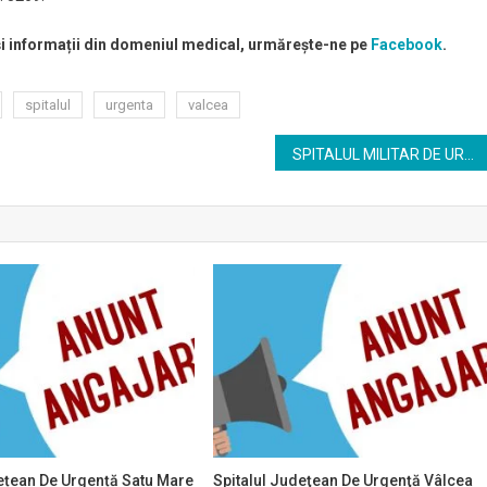
 și informații din domeniul medical, urmărește-ne pe
Facebook
.
spitalul
urgenta
valcea
SPITALUL MILITAR DE URGENȚĂ „DR. ALEXANDRU GAFENCU” CONSTANȚA scoate la CONCURS urmatoarele posturi:
ețean De Urgență Satu Mare
Spitalul Judeţean De Urgenţă Vâlcea