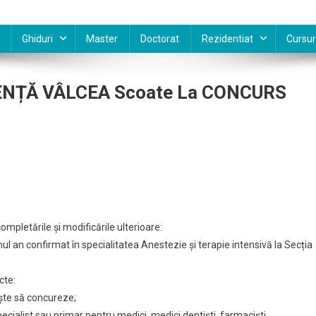
Ghiduri
Master
Doctorat
Rezidentiat
Cursur
ENȚĂ VÂLCEA Scoate La CONCURS
ALUL
EȚEAN
. 869/2015, cu completările și modificările ulterioare
ENȚĂ
 confirmat în specialitatea Anestezie și terapie intensivă la Secția
EA
te
cte:
CURS
ște să concureze;
toarele
pecialist sau primar pentru medici, medici dentiști, farmaciști,