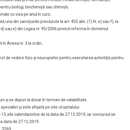
ri:
ntru biologi, biochimiști sau chimiști;
onale cu viza pe anul în curs;
ă una din sancțiunile prevăzute la art. 455 alin. (1) lit. e) sau f), la
1) lit. d) sau e) din Legea nr. 95/2006 privind reforma în domeniul
în Anexa nr. 3 la ordin;
nct de vedere fizic și neuropsihic pentru exercitarea activității pentru
luni și se depun la dosar în termen de valabilitate.
ialist și este afișată pe site-ul spitalului.
e 15 zile calendaristice de la data de 27.12.2019, iar concursul se
 la data de 27.12.2019.
. 3269.