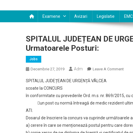
Examene
Avizari
Legislatie
EMC
SPITALUL JUDEȚEAN DE URG
Urmatoarele Posturi:
Jobs
Adm
On
Decembrie 27, 2019
Leave A Comment
SPIT
SPITALUL JUDEȚEAN DE URGENȚĂ VÂLCEA
JUD
scoate la CONCURS
DE
în conformitate cu prevederile Ord. m.s. nr
URG
un post cu normă întreagă de medic rezident ultimul an
VÂLC
Scoa
ATI.
La
Dosarul de înscriere la concurs va cuprinde următoarele a
CON
a) cerere în care se menționează postul pentru care dore
Urma
b) copie xerox de pe diploma de licență și certificatul de s