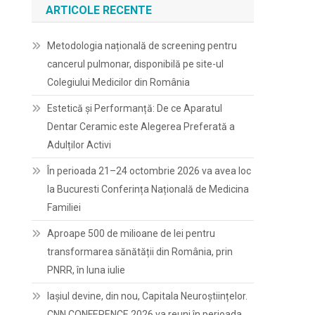
ARTICOLE RECENTE
Metodologia națională de screening pentru
cancerul pulmonar, disponibilă pe site-ul
Colegiului Medicilor din România
Estetică și Performanță: De ce Aparatul
Dentar Ceramic este Alegerea Preferată a
Adulților Activi
În perioada 21–24 octombrie 2026 va avea loc
la Bucuresti Conferința Națională de Medicina
Familiei
Aproape 500 de milioane de lei pentru
transformarea sănătății din România, prin
PNRR, în luna iulie
Iașiul devine, din nou, Capitala Neuroștiințelor.
CNN CONFERENCE 2026 va reuni în perioada