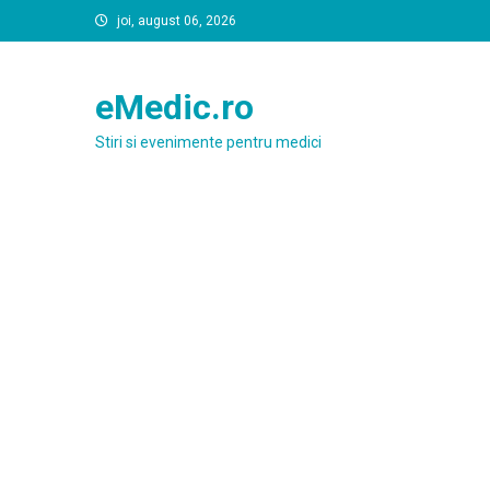
Skip
joi, august 06, 2026
to
content
eMedic.ro
Stiri si evenimente pentru medici