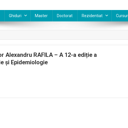
Ghiduri
Master
Doctorat
Rezidentiat
Cursur
or Alexandru RAFILA – A 12-a ediție a
ie și Epidemiologie
larație
ofesor
versitar
ctor
exandru
FILA