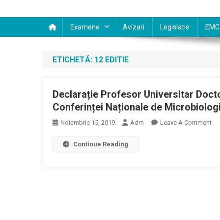
Examene
Avizari
Legislatie
EMC
ETICHETĂ:
12 EDITIE
Declarație Profesor Universitar Doct
Conferinței Naționale de Microbiolog
On
Noiembrie 15, 2019
Adm
Leave A Comment
Dec
Continue Reading
Pr
Uni
Do
Al
RA
–
A