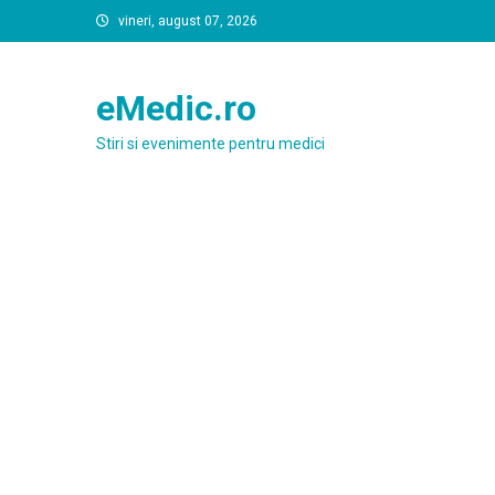
Skip
vineri, august 07, 2026
to
content
eMedic.ro
Stiri si evenimente pentru medici