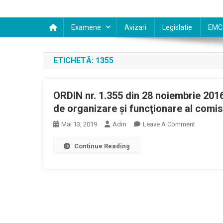
Examene
Avizari
Legislatie
EMC
ETICHETĂ:
1355
ORDIN nr. 1.355 din 28 noiembrie 2016
de organizare şi funcţionare al comisi
On
Mai 13, 2019
Adm
Leave A Comment
ORDIN
Continue Reading
Nr.
1.355
Din
28
Noiembri
2016
Privind