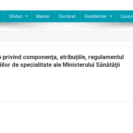
Ghiduri
Master
Doctorat
Rezidentiat
Cursur
 privind componenţa, atribuţiile, regulamentul
ilor de specialitate ale Ministerului Sănătăţii
e