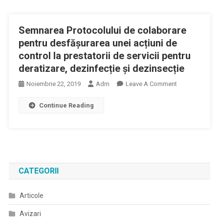
De
Asociația
Semnarea Protocolului de colaborare
OncoPacienților
PHOENIX
pentru desfășurarea unei acțiuni de
Cu
control la prestatorii de servicii pentru
Ocazia
deratizare, dezinfecție și dezinsecție
Zilei
On
Noiembrie 22, 2019
Adm
Leave A Comment
Mondiale
Semnarea
De
Continue Reading
Protocolului
Luptă
De
Împotriva
Colaborare
Cancerului
Pentru
Desfășurarea
Unei
CATEGORII
Acțiuni
De
Articole
Control
La
Avizari
Prestatorii