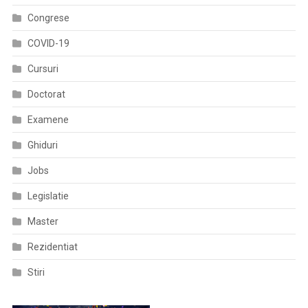
De
Congrese
Servicii
COVID-19
Pentru
Deratizare,
Cursuri
Dezinfecție
Doctorat
Și
Dezinsecție
Examene
Ghiduri
Jobs
Legislatie
Master
Rezidentiat
Stiri