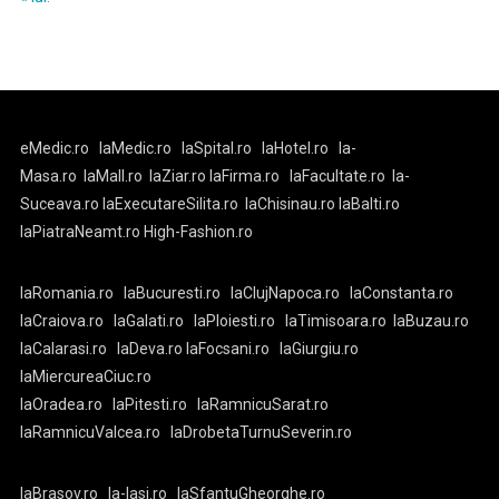
eMedic.ro
laMedic.ro
laSpital.ro
laHotel.ro
la-
Masa.ro
laMall.ro
laZiar.ro
laFirma.ro
laFacultate.ro
la-
Suceava.ro
laExecutareSilita.ro
laChisinau.ro
laBalti.ro
laPiatraNeamt.ro
High-Fashion.ro
laRomania.ro
laBucuresti.ro
laClujNapoca.ro
laConstanta.ro
laCraiova.ro
laGalati.ro
laPloiesti.ro
laTimisoara.ro
laBuzau.ro
laCalarasi.ro
laDeva.ro
laFocsani.ro
laGiurgiu.ro
laMiercureaCiuc.ro
laOradea.ro
laPitesti.ro
laRamnicuSarat.ro
laRamnicuValcea.ro
laDrobetaTurnuSeverin.ro
laBrasov.ro
la-Iasi.ro
laSfantuGheorghe.ro