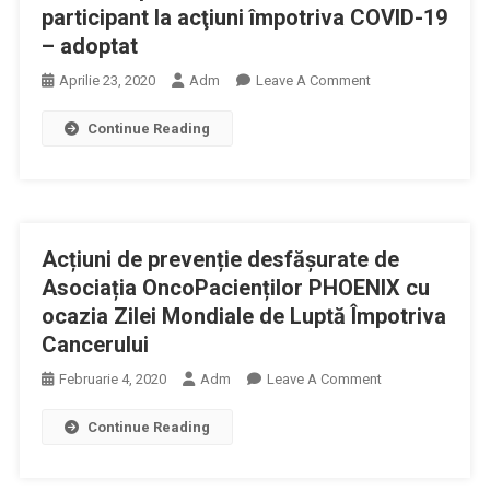
participant la acţiuni împotriva COVID-19
– adoptat
On
Aprilie 23, 2020
Adm
Leave A Comment
Proiectul
Continue Reading
Pentru
Recunoaşterea
Meritelor
Personalului
Medical
Acțiuni de prevenție desfășurate de
Participant
La
Asociația OncoPacienților PHOENIX cu
Acţiuni
ocazia Zilei Mondiale de Luptă Împotriva
Împotriva
Cancerului
COVID-
On
Februarie 4, 2020
Adm
Leave A Comment
19
Acțiuni
–
Continue Reading
De
Adoptat
Prevenție
Desfășurate