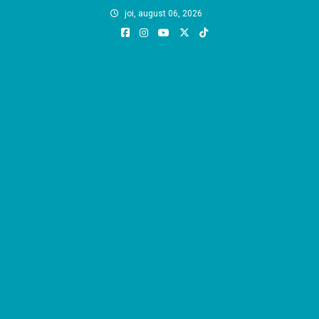
Skip
joi, august 06, 2026
to
content