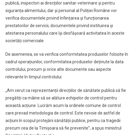
Servicii
publică, inspectori ai direcțiilor sanitar-veterinare și pentru
Pentru
siguranța alimentului, dar și personal al Poliției Române vor
Deratizare,
verifica documentele privind înființarea și funcționarea
Dezinfecție
prestatorilor de servicii, documentele privind instituirea și
Și
atestarea personalului care își desfășoară activitatea în aceste
Dezinsecție
societăți comerciale.
De asemenea, se va verifica conformitatea produselor folosite în
cadrul operațiunilor, conformitatea produselor deținute la data
controlului, precum și orice alte documente sau aspecte
relevante în timpul controlului.
„Am cerut ca reprezentanții direcțiilor de sănătate publică să fie
pregătiți ca mâine să se alăture echipelor de control pentru
această acțiune. Lucrăm acum la ordinele comune de control
care prevad metodologia de control. Este nevoie de astfel de
acțiuni în scopul protejării sănătății publice, pentru ca tragedii
precum cea de la Timișoara să fie prevenite”, a spus ministrul