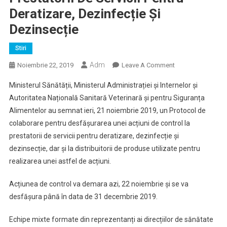
Deratizare, Dezinfecție Și
Dezinsecție
Stiri
Adm
On
Noiembrie 22, 2019
Leave A Comment
Semnarea
Ministerul Sănătății, Ministerul Administrației și Internelor și
Protocolului
Autoritatea Națională Sanitară Veterinară și pentru Siguranța
De
Alimentelor au semnat ieri, 21 noiembrie 2019, un Protocol de
Colaborare
colaborare pentru desfășurarea unei acțiuni de control la
Pentru
Desfășurarea
prestatorii de servicii pentru deratizare, dezinfecție și
Unei
dezinsecție, dar și la distribuitorii de produse utilizate pentru
Acțiuni
realizarea unei astfel de acțiuni.
De
Control
Acțiunea de control va demara azi, 22 noiembrie și se va
La
desfășura până în data de 31 decembrie 2019.
Prestatorii
De
Echipe mixte formate din reprezentanți ai direcțiilor de sănătate