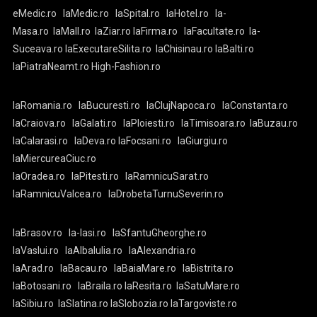
eMedic.ro
laMedic.ro
laSpital.ro
laHotel.ro
la-
Masa.ro
laMall.ro
laZiar.ro
laFirma.ro
laFacultate.ro
la-
Suceava.ro
laExecutareSilita.ro
laChisinau.ro
laBalti.ro
laPiatraNeamt.ro
High-Fashion.ro
laRomania.ro
laBucuresti.ro
laClujNapoca.ro
laConstanta.ro
laCraiova.ro
laGalati.ro
laPloiesti.ro
laTimisoara.ro
laBuzau.ro
laCalarasi.ro
laDeva.ro
laFocsani.ro
laGiurgiu.ro
laMiercureaCiuc.ro
laOradea.ro
laPitesti.ro
laRamnicuSarat.ro
laRamnicuValcea.ro
laDrobetaTurnuSeverin.ro
laBrasov.ro
la-Iasi.ro
laSfantuGheorghe.ro
laVaslui.ro
laAlbaIulia.ro
laAlexandria.ro
laArad.ro
laBacau.ro
laBaiaMare.ro
laBistrita.ro
laBotosani.ro
laBraila.ro
laResita.ro
laSatuMare.ro
laSibiu.ro
laSlatina.ro
laSlobozia.ro
laTargoviste.ro