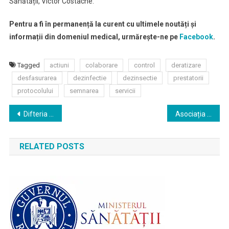
Sănătății, Victor Costache.
Pentru a fi în permanență la curent cu ultimele noutăți și
informații din domeniul medical, urmărește-ne pe
Facebook
.
Tagged
actiuni
colaborare
control
deratizare
desfasurarea
dezinfectie
dezinsectie
prestatorii
protocolului
semnarea
servicii
Navigare
Difteria a devenit ameninţare pentru România
Asociația Colegiul Pacienților solicită Ministerului Sănătăţii implementarea urgentă a unor măsuri de promovare a utilizării judicioase a antibioticelor
în
RELATED POSTS
articole