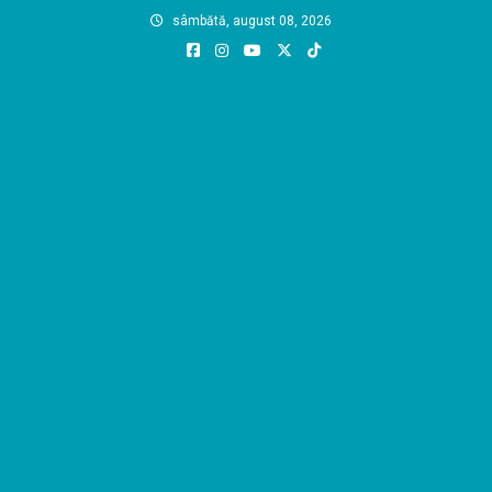
Skip
sâmbătă, august 08, 2026
to
content