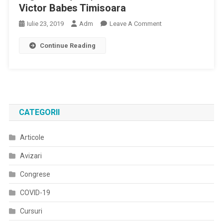
Victor Babes Timisoara
On
Iulie 23, 2019
Adm
Leave A Comment
Anexa
Continue Reading
4
Certificatul
De
Competenta
Lingvistica
(CCL)
CATEGORII
Studii
Doctorale
Articole
UMF
Victor
Avizari
Babes
Timisoara
Congrese
COVID-19
Cursuri