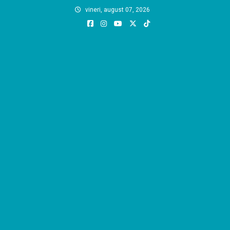
Skip
vineri, august 07, 2026
to
content