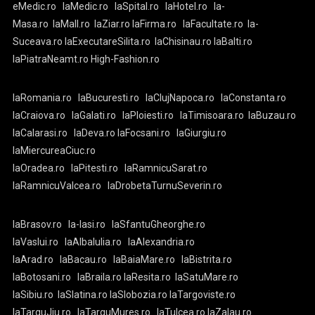
eMedic.ro
laMedic.ro
laSpital.ro
laHotel.ro
la-
Masa.ro
laMall.ro
laZiar.ro
laFirma.ro
laFacultate.ro
la-
Suceava.ro
laExecutareSilita.ro
laChisinau.ro
laBalti.ro
laPiatraNeamt.ro
High-Fashion.ro
laRomania.ro
laBucuresti.ro
laClujNapoca.ro
laConstanta.ro
laCraiova.ro
laGalati.ro
laPloiesti.ro
laTimisoara.ro
laBuzau.ro
laCalarasi.ro
laDeva.ro
laFocsani.ro
laGiurgiu.ro
laMiercureaCiuc.ro
laOradea.ro
laPitesti.ro
laRamnicuSarat.ro
laRamnicuValcea.ro
laDrobetaTurnuSeverin.ro
laBrasov.ro
la-Iasi.ro
laSfantuGheorghe.ro
laVaslui.ro
laAlbaIulia.ro
laAlexandria.ro
laArad.ro
laBacau.ro
laBaiaMare.ro
laBistrita.ro
laBotosani.ro
laBraila.ro
laResita.ro
laSatuMare.ro
laSibiu.ro
laSlatina.ro
laSlobozia.ro
laTargoviste.ro
laTarguJiu.ro
laTarguMures.ro
laTulcea.ro
laZalau.ro