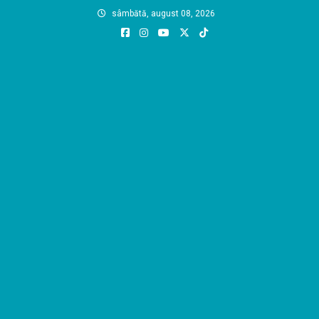
Skip
sâmbătă, august 08, 2026
to
content