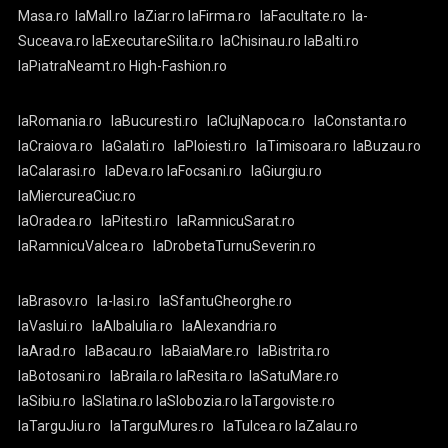
Masa.ro
laMall.ro
laZiar.ro
laFirma.ro
laFacultate.ro
la-
Suceava.ro
laExecutareSilita.ro
laChisinau.ro
laBalti.ro
laPiatraNeamt.ro
High-Fashion.ro
laRomania.ro
laBucuresti.ro
laClujNapoca.ro
laConstanta.ro
laCraiova.ro
laGalati.ro
laPloiesti.ro
laTimisoara.ro
laBuzau.ro
laCalarasi.ro
laDeva.ro
laFocsani.ro
laGiurgiu.ro
laMiercureaCiuc.ro
laOradea.ro
laPitesti.ro
laRamnicuSarat.ro
laRamnicuValcea.ro
laDrobetaTurnuSeverin.ro
laBrasov.ro
la-Iasi.ro
laSfantuGheorghe.ro
laVaslui.ro
laAlbaIulia.ro
laAlexandria.ro
laArad.ro
laBacau.ro
laBaiaMare.ro
laBistrita.ro
laBotosani.ro
laBraila.ro
laResita.ro
laSatuMare.ro
laSibiu.ro
laSlatina.ro
laSlobozia.ro
laTargoviste.ro
laTarguJiu.ro
laTarguMures.ro
laTulcea.ro
laZalau.ro