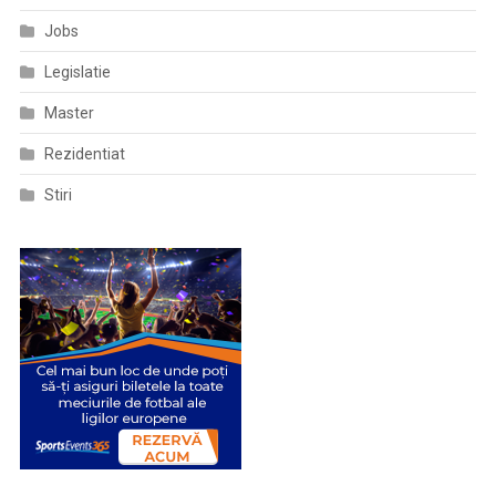
De
Jobs
Doze
Ca
Legislatie
Să
Opreşti
Master
Răspândirea
Rezidentiat
Stiri