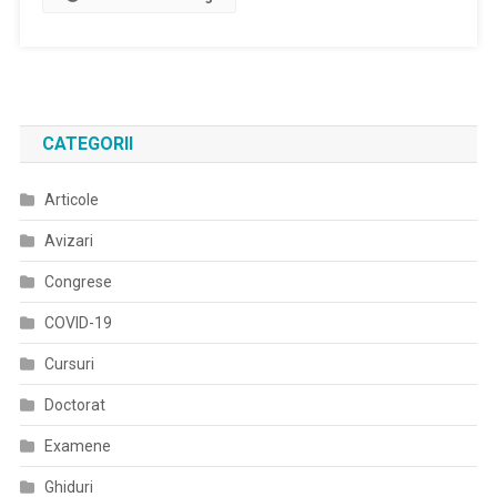
Despre
Vaccin
Anti-
COVID:
Nu
CATEGORII
Va
Rezolva
Articole
Instantaneu
Situaţia
Avizari
Pentru
Că
Congrese
Ai
COVID-19
Nevoie
De
Cursuri
Sute
Doctorat
De
Milioane,
Examene
De
Miliarde
Ghiduri