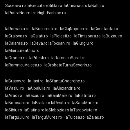
Suceava.ro
laExecutareSilita.ro
laChisinau.ro
laBalti.ro
laPiatraNeamt.ro
High-Fashion.ro
laRomania.ro
laBucuresti.ro
laClujNapoca.ro
laConstanta.ro
laCraiova.ro
laGalati.ro
laPloiesti.ro
laTimisoara.ro
laBuzau.ro
laCalarasi.ro
laDeva.ro
laFocsani.ro
laGiurgiu.ro
laMiercureaCiuc.ro
laOradea.ro
laPitesti.ro
laRamnicuSarat.ro
laRamnicuValcea.ro
laDrobetaTurnuSeverin.ro
laBrasov.ro
la-Iasi.ro
laSfantuGheorghe.ro
laVaslui.ro
laAlbaIulia.ro
laAlexandria.ro
laArad.ro
laBacau.ro
laBaiaMare.ro
laBistrita.ro
laBotosani.ro
laBraila.ro
laResita.ro
laSatuMare.ro
laSibiu.ro
laSlatina.ro
laSlobozia.ro
laTargoviste.ro
laTarguJiu.ro
laTarguMures.ro
laTulcea.ro
laZalau.ro