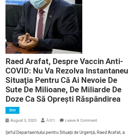
Raed Arafat, Despre Vaccin Anti-
COVID: Nu Va Rezolva Instantaneu
Situaţia Pentru Că Ai Nevoie De
Sute De Milioane, De Miliarde De
Doze Ca Să Opreşti Răspândirea
Stiri
Adm
On
August 3, 2020
Leave A Comment
Raed
Şeful Departaentului pentru Situaţii de Urgenţă, Raed Arafat, a
Arafat,