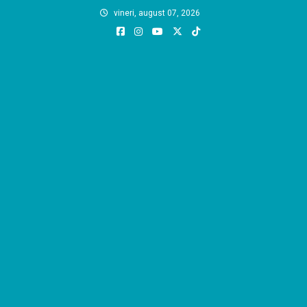
Skip
vineri, august 07, 2026
to
content