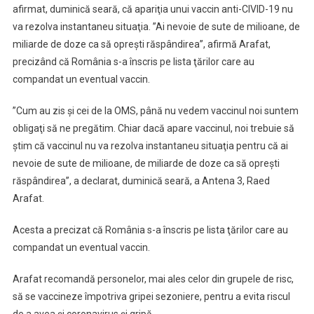
afirmat, duminică seară, că apariţia unui vaccin anti-CIVID-19 nu
Despre
va rezolva instantaneu situaţia. ”Ai nevoie de sute de milioane, de
Vaccin
miliarde de doze ca să opreşti răspândirea”, afirmă Arafat,
Anti-
COVID:
precizând că România s-a înscris pe lista ţărilor care au
Nu
compandat un eventual vaccin.
Va
Rezolva
”Cum au zis şi cei de la OMS, până nu vedem vaccinul noi suntem
Instantaneu
obligaţi să ne pregătim. Chiar dacă apare vaccinul, noi trebuie să
Situaţia
ştim că vaccinul nu va rezolva instantaneu situaţia pentru că ai
Pentru
nevoie de sute de milioane, de miliarde de doze ca să opreşti
Că
răspândirea”, a declarat, duminică seară, a Antena 3, Raed
Ai
Arafat.
Nevoie
De
Acesta a precizat că România s-a înscris pe lista ţărilor care au
Sute
compandat un eventual vaccin.
De
Milioane,
Arafat recomandă personelor, mai ales celor din grupele de risc,
De
să se vaccineze împotriva gripei sezoniere, pentru a evita riscul
Miliarde