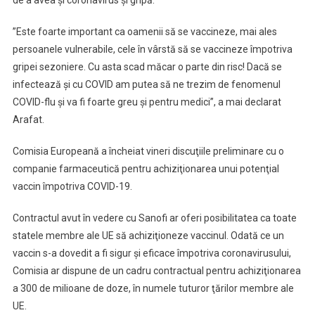
de a avea şi coronavirus şi gripă.
De
Doze
”Este foarte important ca oamenii să se vaccineze, mai ales
Ca
persoanele vulnerabile, cele în vârstă să se vaccineze împotriva
Să
gripei sezoniere. Cu asta scad măcar o parte din risc! Dacă se
Opreşti
infectează şi cu COVID am putea să ne trezim de fenomenul
Răspândirea
COVID-flu şi va fi foarte greu şi pentru medici”, a mai declarat
Arafat.
Comisia Europeană a încheiat vineri discuţiile preliminare cu o
companie farmaceutică pentru achiziţionarea unui potenţial
vaccin împotriva COVID-19.
Contractul avut în vedere cu Sanofi ar oferi posibilitatea ca toate
statele membre ale UE să achiziţioneze vaccinul. Odată ce un
vaccin s-a dovedit a fi sigur şi eficace împotriva coronavirusului,
Comisia ar dispune de un cadru contractual pentru achiziţionarea
a 300 de milioane de doze, în numele tuturor ţărilor membre ale
UE.