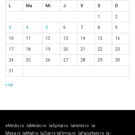
L
Ma
Mi
J
V
S
D
1
2
3
4
5
6
7
8
9
10
11
12
13
14
15
16
17
18
19
20
21
22
23
24
25
26
27
28
29
30
31
« iul.
eMedic.ro
laMedic.ro
laSpital.ro
laHotel.ro
la-
Masa.ro
laMall.ro
laZiar.ro
laFirma.ro
laFacultate.ro
la-