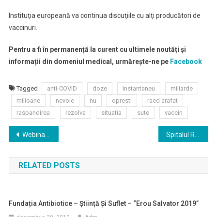
Instituţia europeană va continua discuţiile cu alţi producători de
vaccinuri.
Pentru a fi în permanență la curent cu ultimele noutăți și
informații din domeniul medical, urmărește-ne pe
Facebook
Tagged
anti-COVID
doze
instantaneu
miliarde
milioane
nevoie
nu
opresti
raed arafat
raspandirea
rezolva
situatia
sute
vaccin
Navigare
Webinar TRATAMENTE INOVATIVE ÎN ONCOLOGIE
Spitalul ROL 2 de la “Ana Aslan” a fost redeschis pentru internări, după ce s-au efectuat lucrări de refacere
în
RELATED POSTS
articole
Fundația Antibiotice – Știință Și Suflet – “Erou Salvator 2019”