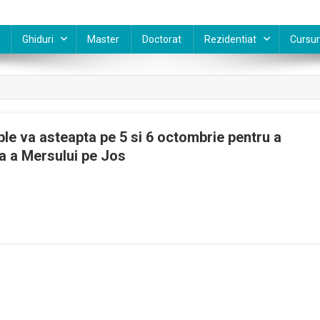
Ghiduri
Master
Doctorat
Rezidentiat
Cursur
ple va asteapta pe 5 si 6 octombrie pentru a
la a Mersului pe Jos
ciatia
ngatorii
rozei
iple
eapta