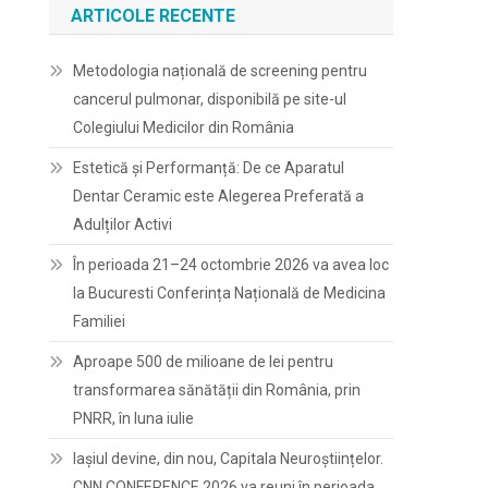
ARTICOLE RECENTE
Metodologia națională de screening pentru
cancerul pulmonar, disponibilă pe site-ul
Colegiului Medicilor din România
Estetică și Performanță: De ce Aparatul
Dentar Ceramic este Alegerea Preferată a
Adulților Activi
În perioada 21–24 octombrie 2026 va avea loc
la Bucuresti Conferința Națională de Medicina
Familiei
Aproape 500 de milioane de lei pentru
transformarea sănătății din România, prin
PNRR, în luna iulie
Iașiul devine, din nou, Capitala Neuroștiințelor.
CNN CONFERENCE 2026 va reuni în perioada