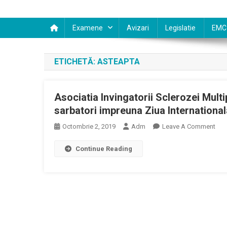
Examene
Avizari
Legislatie
EMC
ETICHETĂ:
ASTEAPTA
Asociatia Invingatorii Sclerozei Multi
sarbatori impreuna Ziua Internationa
On
Octombrie 2, 2019
Adm
Leave A Comment
Aso
Continue Reading
Invi
Scle
Mult
Va
Ast
Pe
5