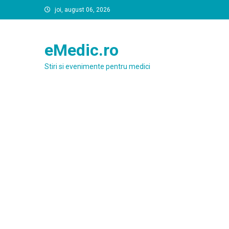
Skip
joi, august 06, 2026
to
content
eMedic.ro
Stiri si evenimente pentru medici