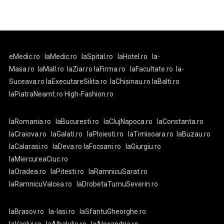
eMedic.ro
laMedic.ro
laSpital.ro
laHotel.ro
la-
Masa.ro
laMall.ro
laZiar.ro
laFirma.ro
laFacultate.ro
la-
Suceava.ro
laExecutareSilita.ro
laChisinau.ro
laBalti.ro
laPiatraNeamt.ro
High-Fashion.ro
laRomania.ro
laBucuresti.ro
laClujNapoca.ro
laConstanta.ro
laCraiova.ro
laGalati.ro
laPloiesti.ro
laTimisoara.ro
laBuzau.ro
laCalarasi.ro
laDeva.ro
laFocsani.ro
laGiurgiu.ro
laMiercureaCiuc.ro
laOradea.ro
laPitesti.ro
laRamnicuSarat.ro
laRamnicuValcea.ro
laDrobetaTurnuSeverin.ro
laBrasov.ro
la-Iasi.ro
laSfantuGheorghe.ro