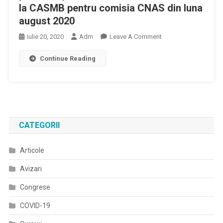
la CASMB pentru comisia CNAS din luna
august 2020
On
Iulie 20, 2020
Adm
Leave A Comment
In
Continue Reading
Atentia
Medicilor
Oncologi/hematolog
Pentru
Depunerea
Dosarelor
CATEGORII
De
PET/CT
Articole
La
CASMB
Avizari
Pentru
Comisia
Congrese
CNAS
COVID-19
Din
Luna