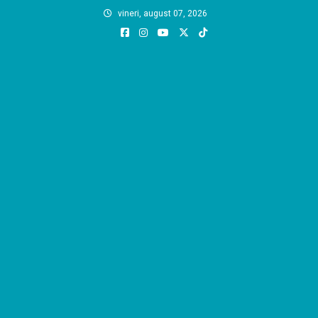
Skip
vineri, august 07, 2026
to
content