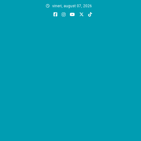
Skip
vineri, august 07, 2026
to
content