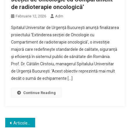
de radioterapie oncologică’
Februarie 12, 2026
Adm
Spitalul Universitar de Urgență București anunță finalizarea
proiectului ‘Extinderea secției de Oncologie cu
Compartiment de radioterapie oncologică’, o investiție
majoră care redefinește standardele de calitate, siguranță
și eficiență în sistemul public de sănătate din România.
Prof. Dr. Cătălin Cîrstoiu, managerul Spitalului Universitar
de Urgență București: ‘Acest obiectiv reprezintă mai mult
decât o sumă de echipamente […]
Continue Reading
Navigare
Articole mai vechi