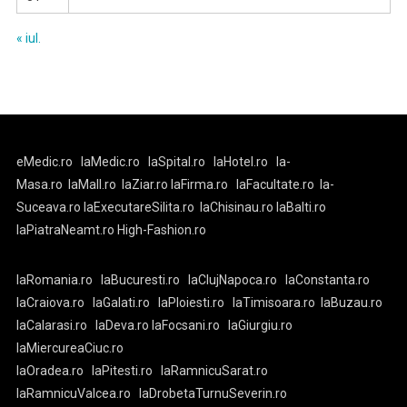
« iul.
eMedic.ro
laMedic.ro
laSpital.ro
laHotel.ro
la-
Masa.ro
laMall.ro
laZiar.ro
laFirma.ro
laFacultate.ro
la-
Suceava.ro
laExecutareSilita.ro
laChisinau.ro
laBalti.ro
laPiatraNeamt.ro
High-Fashion.ro
laRomania.ro
laBucuresti.ro
laClujNapoca.ro
laConstanta.ro
laCraiova.ro
laGalati.ro
laPloiesti.ro
laTimisoara.ro
laBuzau.ro
laCalarasi.ro
laDeva.ro
laFocsani.ro
laGiurgiu.ro
laMiercureaCiuc.ro
laOradea.ro
laPitesti.ro
laRamnicuSarat.ro
laRamnicuValcea.ro
laDrobetaTurnuSeverin.ro