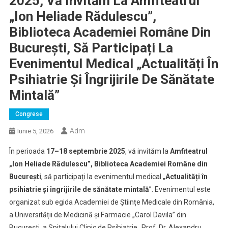
2025, Vă Invităm La Amfiteatrul
„Ion Heliade Rădulescu”,
Biblioteca Academiei Române Din
București, Să Participați La
Evenimentul Medical „Actualități În
Psihiatrie Și Îngrijirile De Sănătate
Mintală”
Congrese
Adm
Iunie 5, 2026
În perioada
17–18 septembrie 2025
, vă invităm la
Amfiteatrul
„Ion Heliade Rădulescu”, Biblioteca Academiei Române
din
București
, să participați la evenimentul medical „
Actualități în
psihiatrie și îngrijirile de sănătate mintală
”. Evenimentul este
organizat sub egida Academiei de Științe Medicale din România,
a Universității de Medicină și Farmacie „Carol Davila” din
București, a Spitalului Clinic de Psihiatrie „Prof. Dr. Alexandru