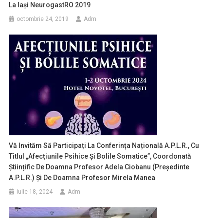
La Iaşi NeurogastRO 2019
octombrie 24, 2019
Adm
Vă Invităm Să Participați La Conferința Națională A.P.L.R., Cu
Titlul „Afecțiunile Psihice Și Bolile Somatice”, Coordonată
Științific De Doamna Profesor Adela Ciobanu (președinte
A.P.L.R.) Și De Doamna Profesor Mirela Manea
iulie 18, 2024
Adm