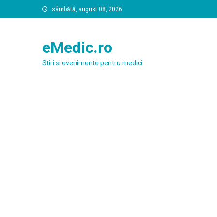
Skip
sâmbătă, august 08, 2026
to
content
eMedic.ro
Stiri si evenimente pentru medici