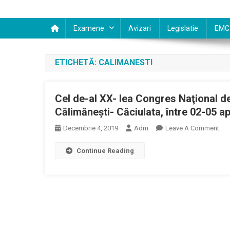
Examene
Avizari
Legislatie
EMC
ETICHETĂ:
CALIMANESTI
Cel de-al XX- lea Congres Naţional de
Călimăneşti- Căciulata, între 02-05 ap
On
Decembrie 4, 2019
Adm
Leave A Comment
Cel
Continue Reading
De-
Al
XX-
Lea
Con
Naţ
De