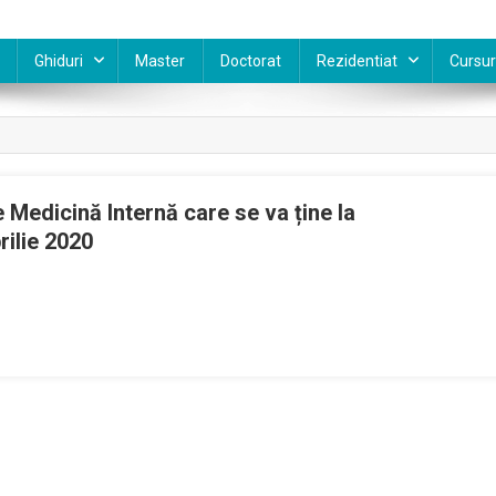
Ghiduri
Master
Doctorat
Rezidentiat
Cursur
 Medicină Internă care se va ține la
rilie 2020
gres
ional