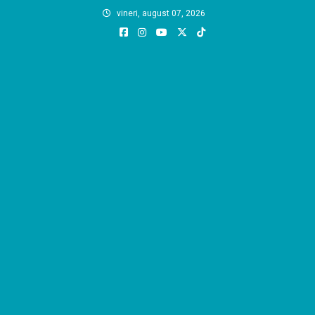
Skip
vineri, august 07, 2026
to
content