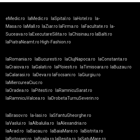
eMedic.ro
laMedic.ro
laSpital.ro
laHotel.ro
la-
Masa.ro
laMall.ro
laZiar.ro
laFirma.ro
laFacultate.ro
la-
Suceava.ro
laExecutareSilita.ro
laChisinau.ro
laBalti.ro
laPiatraNeamt.ro
High-Fashion.ro
laRomania.ro
laBucuresti.ro
laClujNapoca.ro
laConstanta.ro
laCraiova.ro
laGalati.ro
laPloiesti.ro
laTimisoara.ro
laBuzau.ro
laCalarasi.ro
laDeva.ro
laFocsani.ro
laGiurgiu.ro
laMiercureaCiuc.ro
laOradea.ro
laPitesti.ro
laRamnicuSarat.ro
laRamnicuValcea.ro
laDrobetaTurnuSeverin.ro
laBrasov.ro
la-Iasi.ro
laSfantuGheorghe.ro
laVaslui.ro
laAlbaIulia.ro
laAlexandria.ro
laArad.ro
laBacau.ro
laBaiaMare.ro
laBistrita.ro
laBotosani.ro
laBraila.ro
laResita.ro
laSatuMare.ro