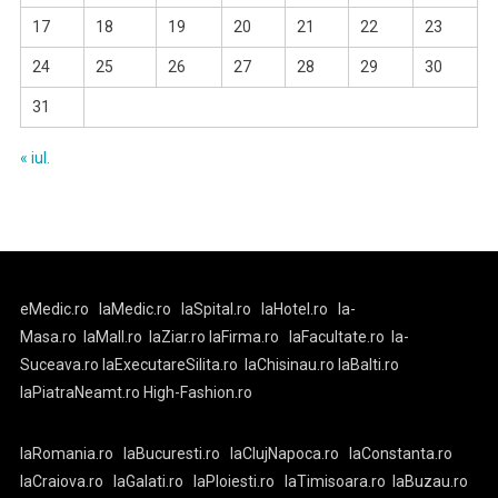
17
18
19
20
21
22
23
24
25
26
27
28
29
30
31
« iul.
eMedic.ro
laMedic.ro
laSpital.ro
laHotel.ro
la-
Masa.ro
laMall.ro
laZiar.ro
laFirma.ro
laFacultate.ro
la-
Suceava.ro
laExecutareSilita.ro
laChisinau.ro
laBalti.ro
laPiatraNeamt.ro
High-Fashion.ro
laRomania.ro
laBucuresti.ro
laClujNapoca.ro
laConstanta.ro
laCraiova.ro
laGalati.ro
laPloiesti.ro
laTimisoara.ro
laBuzau.ro