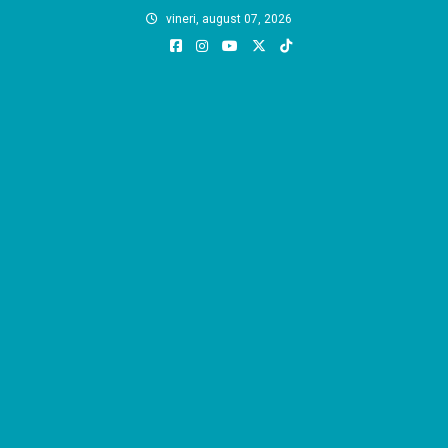
Skip
vineri, august 07, 2026
to
content