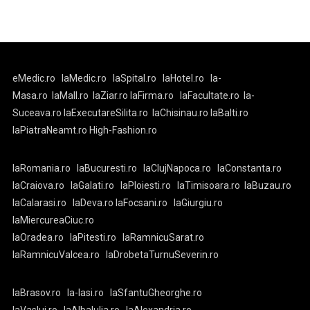
eMedic.ro
laMedic.ro
laSpital.ro
laHotel.ro
la-
Masa.ro
laMall.ro
laZiar.ro
laFirma.ro
laFacultate.ro
la-
Suceava.ro
laExecutareSilita.ro
laChisinau.ro
laBalti.ro
laPiatraNeamt.ro
High-Fashion.ro
laRomania.ro
laBucuresti.ro
laClujNapoca.ro
laConstanta.ro
laCraiova.ro
laGalati.ro
laPloiesti.ro
laTimisoara.ro
laBuzau.ro
laCalarasi.ro
laDeva.ro
laFocsani.ro
laGiurgiu.ro
laMiercureaCiuc.ro
laOradea.ro
laPitesti.ro
laRamnicuSarat.ro
laRamnicuValcea.ro
laDrobetaTurnuSeverin.ro
laBrasov.ro
la-Iasi.ro
laSfantuGheorghe.ro