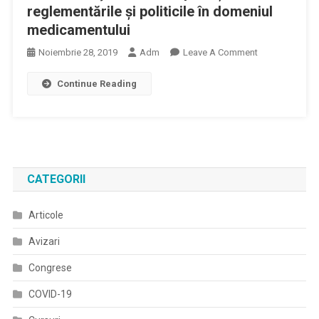
reglementările şi politicile în domeniul
medicamentului
On
Noiembrie 28, 2019
Adm
Leave A Comment
Diana
Continue Reading
Păun:
Ne
Confruntăm
Cu
O
Lipsă
CATEGORII
De
Consecvenţă
Articole
În
Ceea
Avizari
Ce
Priveşte
Congrese
Reglementările
COVID-19
Şi
Politicile