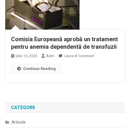
Comisia Europeană aprobă un tratament
pentru anemia dependentă de transfuzii
On
Iulie 15, 2020
Adm
Leave A Comment
Comisia
Continue Reading
Europeană
Aprobă
Un
Tratament
Pentru
Anemia
CATEGORII
Dependentă
De
Articole
Transfuzii