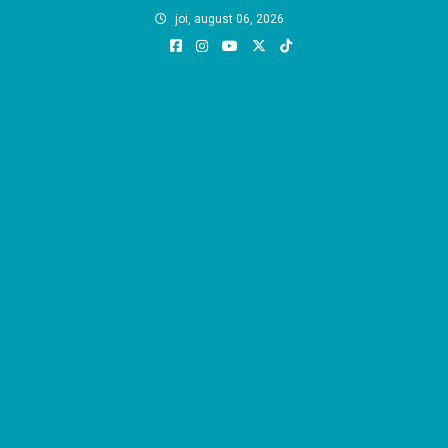
Skip
joi, august 06, 2026
to
content