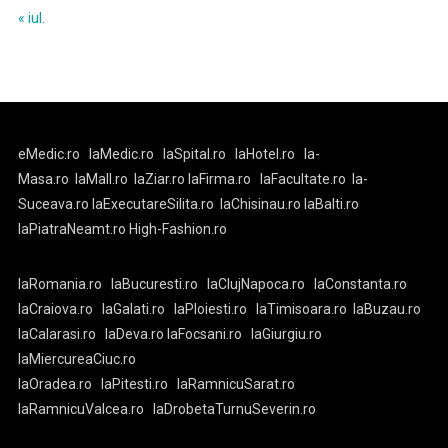
« iul.
eMedic.ro
laMedic.ro
laSpital.ro
laHotel.ro
la-
Masa.ro
laMall.ro
laZiar.ro
laFirma.ro
laFacultate.ro
la-
Suceava.ro
laExecutareSilita.ro
laChisinau.ro
laBalti.ro
laPiatraNeamt.ro
High-Fashion.ro
laRomania.ro
laBucuresti.ro
laClujNapoca.ro
laConstanta.ro
laCraiova.ro
laGalati.ro
laPloiesti.ro
laTimisoara.ro
laBuzau.ro
laCalarasi.ro
laDeva.ro
laFocsani.ro
laGiurgiu.ro
laMiercureaCiuc.ro
laOradea.ro
laPitesti.ro
laRamnicuSarat.ro
laRamnicuValcea.ro
laDrobetaTurnuSeverin.ro