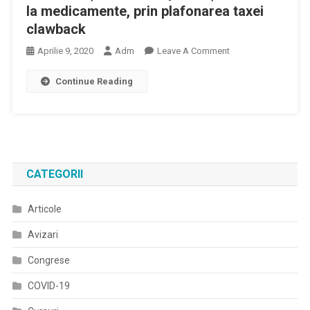
la medicamente, prin plafonarea taxei
clawback
On
Aprilie 9, 2020
Adm
Leave A Comment
Eforturi
Continue Reading
Susținute
Pentru
Asigurarea
Continuității
Accesului
Pacienților
CATEGORII
Români
La
Articole
Medicamente,
Prin
Avizari
Plafonarea
Taxei
Congrese
Clawback
COVID-19