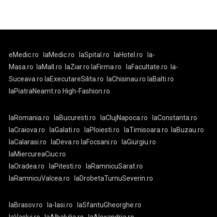
eMedic.ro
laMedic.ro
laSpital.ro
laHotel.ro
la-
Masa.ro
laMall.ro
laZiar.ro
laFirma.ro
laFacultate.ro
la-
Suceava.ro
laExecutareSilita.ro
laChisinau.ro
laBalti.ro
laPiatraNeamt.ro
High-Fashion.ro
laRomania.ro
laBucuresti.ro
laClujNapoca.ro
laConstanta.ro
laCraiova.ro
laGalati.ro
laPloiesti.ro
laTimisoara.ro
laBuzau.ro
laCalarasi.ro
laDeva.ro
laFocsani.ro
laGiurgiu.ro
laMiercureaCiuc.ro
laOradea.ro
laPitesti.ro
laRamnicuSarat.ro
laRamnicuValcea.ro
laDrobetaTurnuSeverin.ro
laBrasov.ro
la-Iasi.ro
laSfantuGheorghe.ro