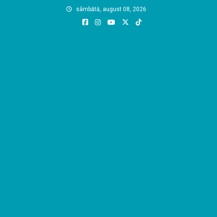
Skip
sâmbătă, august 08, 2026
to
content