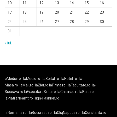
10
11
12
13
14
15
16
17
18
19
20
21
22
23
24
25
26
27
28
29
30
31
« iul.
eMedic.ro
laMedic.ro
laSpital.ro
laHotel.ro
la-
Masa.ro
laMall.ro
laZiar.ro
laFirma.ro
laFacultate.ro
la-
Suceava.ro
laExecutareSilita.ro
laChisinau.ro
laBalti.ro
laPiatraNeamt.ro
High-Fashion.ro
laRomania.ro
laBucuresti.ro
laClujNapoca.ro
laConstanta.ro