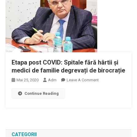
Etapa post COVID: Spitale fără hârtii și
medici de familie degrevați de birocrație
On
Mai 25, 2020
Adm
Leave A Comment
Etapa
Continue Reading
Post
COVID:
Spitale
Fără
Hârtii
Și
CATEGORII
Medici