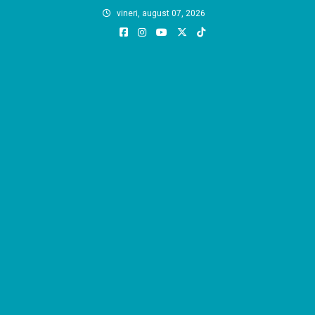
Skip
vineri, august 07, 2026
to
content