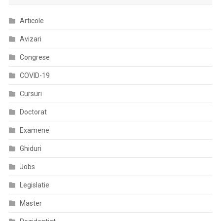
De
Articole
Familie
Degrevați
Avizari
De
Birocrație
Congrese
COVID-19
Cursuri
Doctorat
Examene
Ghiduri
Jobs
Legislatie
Master