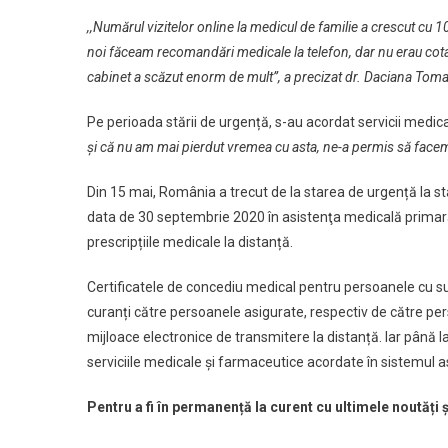
,,Numărul vizitelor online la medicul de familie a crescut c
noi făceam recomandări medicale la telefon, dar nu erau cotate
cabinet a scăzut enorm de mult”, a precizat dr. Daciana Tom
Pe perioada stării de urgență, s-au acordat servicii medic
și că nu am mai pierdut vremea cu asta, ne-a permis să face
Din 15 mai, România a trecut de la starea de urgență la sta
data de 30 septembrie 2020 în asistenţa medicală primară 
prescripțiile medicale la distanță.
Certificatele de concediu medical pentru persoanele cu su
curanți către persoanele asigurate, respectiv de către pe
mijloace electronice de transmitere la distanță. Iar până 
serviciile medicale și farmaceutice acordate în sistemul a
Pentru a fi în permanență la curent cu ultimele noutăți