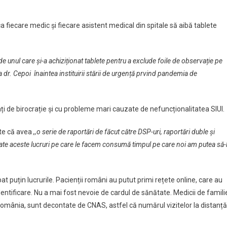
a fiecare medic și fiecare asistent medical din spitale să aibă tablete
de unul care și-a achiziționat tablete pentru a exclude foile de observație pe
iza dr. Cepoi înaintea instituirii stării de urgență prvind pandemia de
i de birocrație și cu probleme mari cauzate de nefuncționalitatea SIUI.
ște că avea
,,o serie de raportări de făcut către DSP-uri, raportări duble și
Toate aceste lucruri pe care le facem consumă timpul pe care noi am putea să-
 puțin lucrurile. Pacienții români au putut primi rețete online, care au
ntificare. Nu a mai fost nevoie de cardul de sănătate. Medicii de famili
 România, sunt decontate de CNAS, astfel că numărul vizitelor la distanță