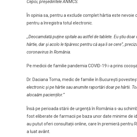
Cepoi, președintele ANMCS.
În opinia sa, pentru a exclude complet hârtia este nevoie c
pentru a înregistra totul electronic.
,,Deocamdată puține spitale au astfel de tablete. Eu știu doar 
hârtie, dar și acolo le tipăresc pentru că așa li se cere”, prec
coronavirus în România.
Pe medicii de familie pandemia COVID-19 i-a prins cocoșaț
Dr. Daciana Toma, medic de familie în București poveste
electronic și pe hârtie sau anumite raportări doar pe hârtii. 
alocaăm pacienților.”
Însă pe perioada stării de urgență în România s-au schimbat
fost eliberate de farmacii pe baza unor date minime de ide
au putut oferi consultații online, care în premieră pentru
a luat avânt.