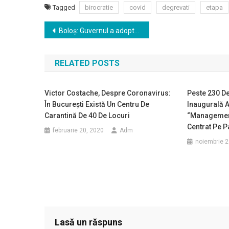
Tagged
birocratie
covid
degrevati
etapa
Navigare
Boloş: Guvernul a adoptat OUG privind acordarea stimulentului de risc pentru 38.000 de asistenţi sociali
în
RELATED POSTS
articole
Victor Costache, Despre Coronavirus:
Peste 230 De
În Bucureşti Există Un Centru De
Inaugurală A
Carantină De 40 De Locuri
“Management
Centrat Pe P
februarie 20, 2020
Adm
noiembrie 2
Lasă un răspuns