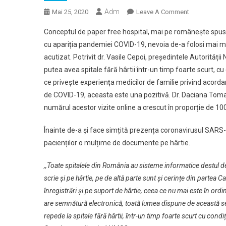
Adm
On
Mai 25, 2020
Leave A Comment
Etapa
Conceptul de paper free hospital, mai pe românește spus sp
Post
cu apariția pandemiei COVID-19, nevoia de-a folosi mai mul
COVID:
acutizat. Potrivit dr. Vasile Cepoi, președintele Autorită
Spitale
putea avea spitale fără hârtii într-un timp foarte scurt, c
Fără
Hârtii
ce privește experiența medicilor de familie privind acorda
Și
de COVID-19, aceasta este una pozitivă. Dr. Daciana Toma,
Medici
numărul acestor vizite online a crescut în proporție de 10
De
Familie
Înainte de-a și face simțită prezența coronavirusul SARS-C
Degrevați
pacienților o mulțime de documente pe hârtie.
De
Birocrație
,,Toate spitalele din România au sisteme informatice destul 
scrie și pe hârtie, pe de altă parte sunt și cerințe din partea 
înregistrări și pe suport de hârtie, ceea ce nu mai este în o
are semnătură electronică, toată lumea dispune de această sem
repede la spitale fără hârtii, într-un timp foarte scurt cu cond