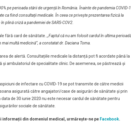
u 100% pe perioada stării de urgență în România. Înainte de pandemia COVID-
 ca fiind consultații medicale. În ceea ce privește prezentarea fizică la
a în plină criză a pandemiei de SARS-COV2.
ale fără card de sănătate.
,,Faptul că nu am folosit cardul în ultima perioad
m mai multă medicină”, a constatat dr. Daciana Toma.
rea de alertă. Consultațiile medicale la distanță pot fi acordate până la
şi ambulatoriul de specialitate clinic. De asemenea, se păstrează și
spiciuni de infectare cu COVID-19 se pot transmite de către medicii
rsoana asigurată către angajatori/case de asigurări de sănătate și prin
la data de 30 iunie 2020 nu este necesar cardul de sănătate pentru
sigurărilor sociale de sănătate.
 și informații din domeniul medical, urmărește-ne pe
Facebook
.