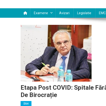
Examene
Avizari
Legislatie
EMC
Etapa Post COVID: Spitale Fără
De Birocrație
Stiri