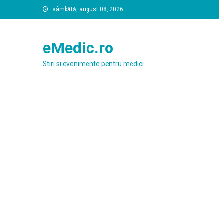
Skip
sâmbătă, august 08, 2026
to
content
eMedic.ro
Stiri si evenimente pentru medici