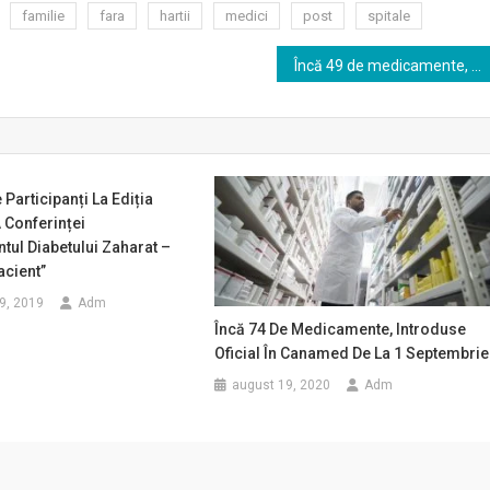
familie
fara
hartii
medici
post
spitale
Încă 49 de medicamente, introduse în Canamed de la 1 iunie
 Participanți La Ediția
 Conferinței
ul Diabetului Zaharat –
acient”
9, 2019
Adm
Încă 74 De Medicamente, Introduse
Oficial În Canamed De La 1 Septembrie
august 19, 2020
Adm