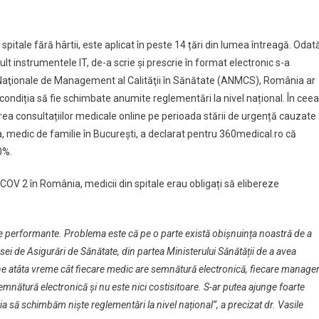
itale fără hârtii, este aplicat în peste 14 țări din lumea întreagă. Odat
t instrumentele IT, de-a scrie și prescrie în format electronic s-a
ții Naţionale de Management al Calităţii în Sănătate (ANMCS), România ar
u condiția să fie schimbate anumite reglementări la nivel național. În ceea
rea consultațiilor medicale online pe perioada stării de urgență cauzate
 medic de familie în București, a declarat pentru 360medical.ro că
0%.
OV 2 în România, medicii din spitale erau obligați să elibereze
de performante. Problema este că pe o parte există obișnuința noastră de a
Casei de Asigurări de Sănătate, din partea Ministerului Sănătății de a avea
rdine atâta vreme cât fiecare medic are semnătură electronică, fiecare manage
nătură electronică și nu este nici costisitoare. S-ar putea ajunge foarte
iția să schimbăm niște reglementări la nivel național”, a precizat dr. Vasile