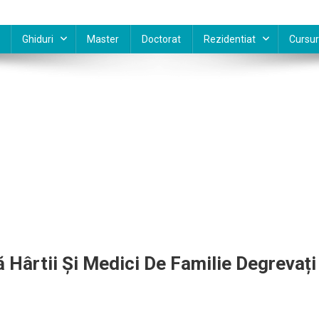
Ghiduri
Master
Doctorat
Rezidentiat
Cursur
 Hârtii Și Medici De Familie Degrevați